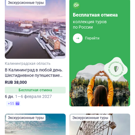
Экскурсионные туры
Бесплатная отмена
коллекция туров
по России
Перейти
Калининградская область
В Калининград в любой день.
Шестидневное путешествие
зимой
RUB 38,000
Бесплатная отмена
6 дн.
1—6 февраля 2027
+55
Экскурсионные туры
Экскурсионные туры