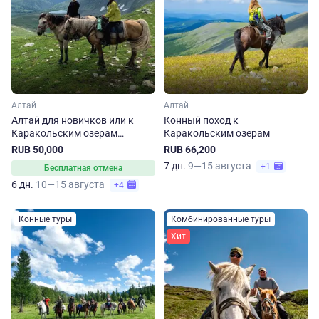
Алтай
Алтай
Алтай для новичков или к
Конный поход к
Каракольским озерам
Каракольским озерам
налегке. Конный тур
RUB 50,000
RUB 66,200
7 дн.
9—15 августа
+1
Бесплатная отмена
6 дн.
10—15 августа
+4
Конные туры
Комбинированные туры
Хит