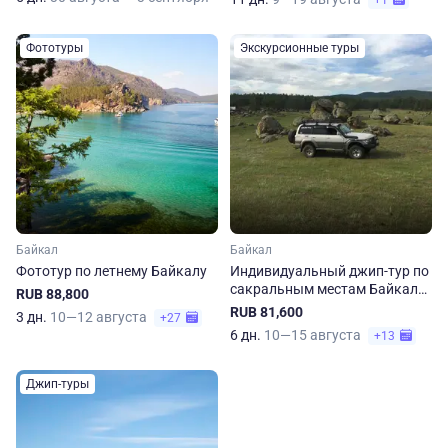
+1
Фототуры
Экскурсионные туры
Байкал
Байкал
Фототур по летнему Байкалу
Индивидуальный джип-тур по
сакральным местам Байкала.
RUB 88,800
Лето-осень
RUB 81,600
3 дн.
10—12 августа
+27
6 дн.
10—15 августа
+13
Джип-туры