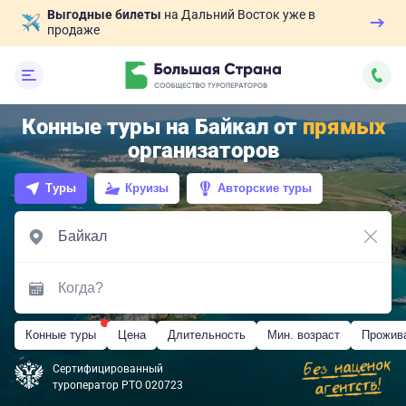
Выгодные билеты
на Дальний Восток уже в
продаже
Конные туры на Байкал от
прямых
организаторов
Туры
Круизы
Авторские туры
Конные туры
Цена
Длительность
Мин. возраст
Прожив
Сертифицированный
туроператор РТО 020723