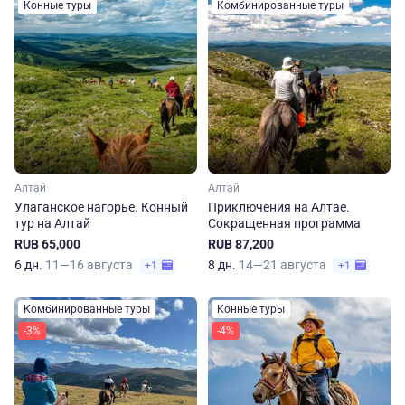
Конные туры
Комбинированные туры
Алтай
Алтай
Улаганское нагорье. Конный
Приключения на Алтае.
тур на Алтай
Сокращенная программа
RUB 65,000
RUB 87,200
6 дн.
11—16 августа
8 дн.
14—21 августа
+1
+1
Комбинированные туры
Конные туры
-3%
-4%