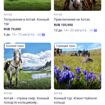
Алтай
Алтай
Погружение в Алтай. Конный
Приключения на Алтае
тур
RUB 105,900
RUB 70,000
10 дн.
14—23 августа
+1
6 дн.
10—15 августа
+3
Конные туры
Горящие туры
Алтай
Алтай
Алтай – страна озер. Конный
Конный тур. Южно-Чуйское
поход по кольцевому
кольцо