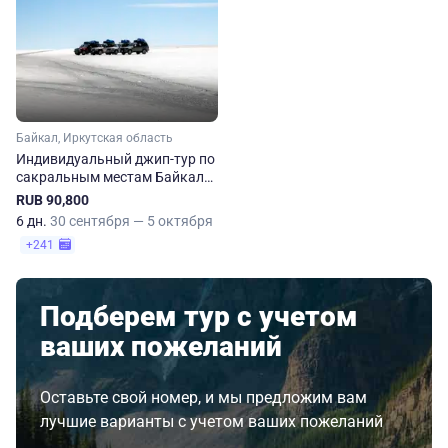
Байкал, Иркутская область
Индивидуальный джип-тур по
сакральным местам Байкала.
Зима-весна
RUB 90,800
6 дн.
30 сентября — 5 октября
+241
Подберем тур с учетом
ваших пожеланий
Оставьте свой номер, и мы предложим вам
лучшие варианты с учетом ваших пожеланий