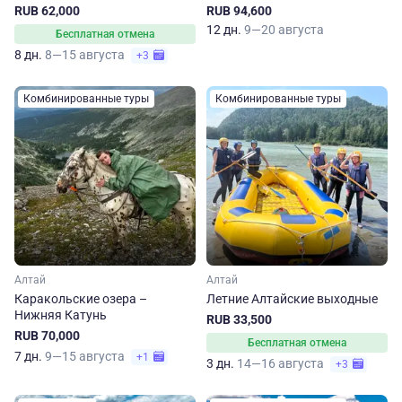
маршруту
RUB 62,000
RUB 94,600
12 дн.
9—20 августа
Бесплатная отмена
8 дн.
8—15 августа
+3
Комбинированные туры
Комбинированные туры
Алтай
Алтай
Каракольские озера –
Летние Алтайские выходные
Нижняя Катунь
RUB 33,500
RUB 70,000
Бесплатная отмена
7 дн.
9—15 августа
+1
3 дн.
14—16 августа
+3