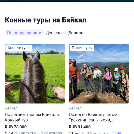
Конные туры на Байкал
По популярности
Дешевле
Дороже
Конные туры
Пешие туры
Байкал
Байкал
По летним тропам Байкала.
Поход по Байкалу летом.
Конный тур
Треккинг, сапы, кони,
экскурсии
RUB 73,000
RUB 91,400
5 дн.
30 августа — 3 сентября
11 дн.
9—19 августа