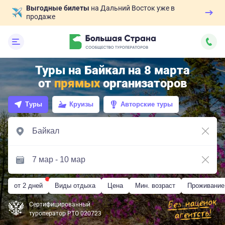
Выгодные билеты
на Дальний Восток уже в
продаже
Туры на Байкал на 8 марта
от
прямых
организаторов
Туры
Круизы
Авторские туры
от 2 дней
Виды отдыха
Цена
Мин. возраст
Проживание
Сертифицированный
туроператор РТО 020723