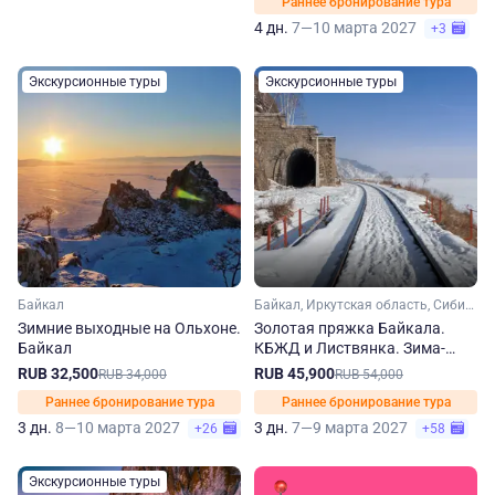
Раннее бронирование тура
4 дн.
7—10 марта 2027
+3
Экскурсионные туры
Экскурсионные туры
Байкал
Байкал, Иркутская область, Сибирь
Зимние выходные на Ольхоне.
Золотая пряжка Байкала.
Байкал
КБЖД и Листвянка. Зима-
весна
RUB 32,500
RUB 45,900
RUB 34,000
RUB 54,000
Раннее бронирование тура
Раннее бронирование тура
3 дн.
8—10 марта 2027
3 дн.
7—9 марта 2027
+26
+58
Экскурсионные туры