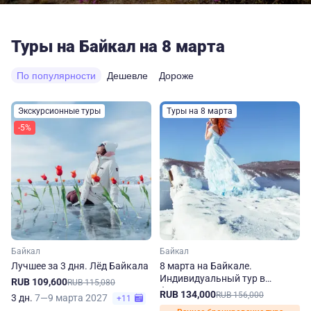
Туры на Байкал на 8 марта
По популярности
Дешевле
Дороже
Экскурсионные туры
Туры на 8 марта
-5%
Байкал
Байкал
Лучшее за 3 дня. Лёд Байкала
8 марта на Байкале.
Индивидуальный тур в
RUB 109,600
RUB 115,080
феврале и марте
RUB 134,000
RUB 156,000
3 дн.
7—9 марта 2027
+11