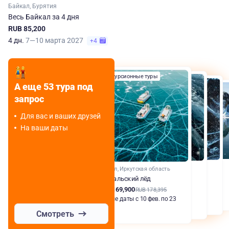
Байкал, Бурятия
Весь Байкал за 4 дня
RUB 85,200
4 дн.
7—10 марта 2027
+4
Экскурсионные туры
Туры на 23 февраля
Экскурсионные туры
А еще 53 тура под
-5%
Джип-туры
запрос
Для вас и ваших друзей
На ваши даты
Байкал, Иркутская область
Байкальский лёд
RUB 169,900
RUB 178,395
Любые даты с 10 фев. по 23
мар.
Смотреть