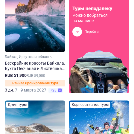
Туры неподалеку
можно добраться
на машине
Перейти
Байкал, Иркутская область
Бескрайние красоты Байкала.
Бухта Песчаная и Листвянка.
Зима-весна
RUB 51,900
RUB 59,000
Раннее бронирование тура
3 дн.
7—9 марта 2027
+28
Джип-туры
Корпоративные туры