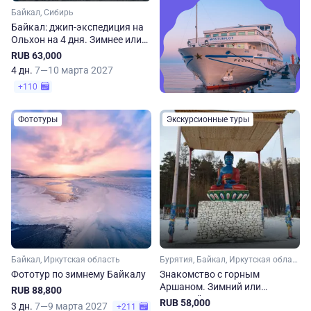
Байкал, Сибирь
Байкал: джип-экспедиция на
Ольхон на 4 дня. Зимнее или
весеннее приключение
RUB 63,000
4 дн.
7—10 марта 2027
+110
Фототуры
Экскурсионные туры
Байкал, Иркутская область
Бурятия, Байкал, Иркутская область
Фототур по зимнему Байкалу
Знакомство с горным
Аршаном. Зимний или
RUB 88,800
весенний тур
RUB 58,000
3 дн.
7—9 марта 2027
+211