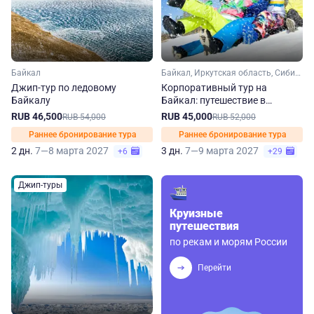
Байкал
Байкал, Иркутская область, Сибирь
Джип-тур по ледовому
Корпоративный тур на
Байкалу
Байкал: путешествие в
Листвянку. Зима-весна
RUB 46,500
RUB 45,000
RUB 54,000
RUB 52,000
Раннее бронирование тура
Раннее бронирование тура
2 дн.
7—8 марта 2027
3 дн.
7—9 марта 2027
+6
+29
Джип-туры
Круизные
путешествия
по рекам и морям России
Перейти