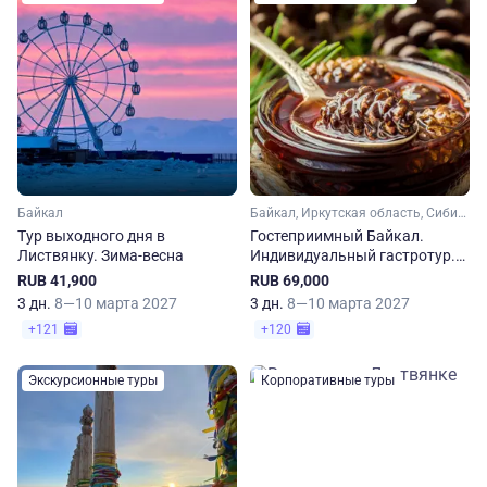
Байкал
Байкал, Иркутская область, Сибирь
Тур выходного дня в
Гостеприимный Байкал.
Листвянку. Зима-весна
Индивидуальный гастротур.
Зима-весна
RUB 41,900
RUB 69,000
3 дн.
8—10 марта 2027
3 дн.
8—10 марта 2027
+121
+120
Экскурсионные туры
Корпоративные туры