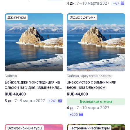
4 дн.
7—10 марта 2027
+67
Джип-туры
Отдых с детьми
Байкал
Байкал, Иркутская область
Байкал: джип-экспедиция на
Знакомство с зимним или
Ольхон на 3 дня. Зимнее или
весенним Ольхоном
весеннее приключение
RUB 49,400
RUB 44,000
3 дн.
7—9 марта 2027
+241
Бесплатная отмена
4 дн.
7—10 марта 2027
+205
Экскурсионные туры
Гастрономические туры