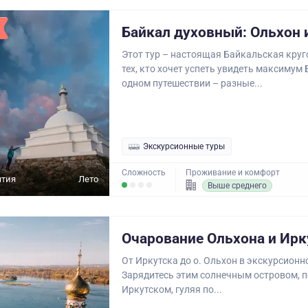
Байкал духовный: Ольхон 
Этот тур – настоящая Байкальская круг
тех, кто хочет успеть увидеть максимум
одном путешествии – разные...
Экскурсионные туры
Сложность
Проживание и комфорт
ятия
Лето
Выше среднего
Очарование Ольхона и Ирк
От Иркутска до о. Ольхон в экскурсионн
Зарядитесь этим солнечным островом, п
Иркутском, гуляя по...