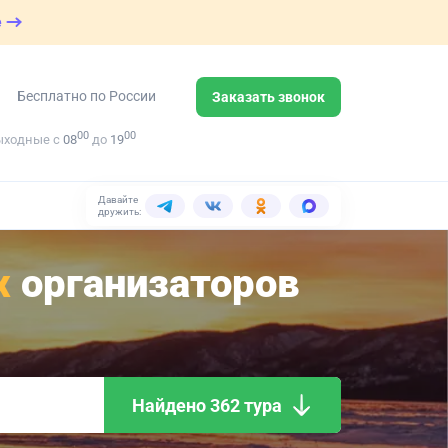
е
Бесплатно по России
Заказать звонок
00
00
ыходные с
08
до
19
Давайте
дружить:
х
организаторов
Найдено 362 тура