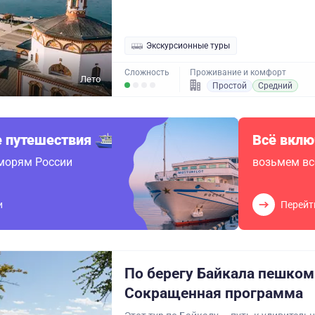
Экскурсионные туры
Сложность
Проживание и комфорт
Лето
Простой
Средний
 путешествия
Всё вклю
 морям России
возьмем вс
и
Перейт
По берегу Байкала пешком
Сокращенная программа