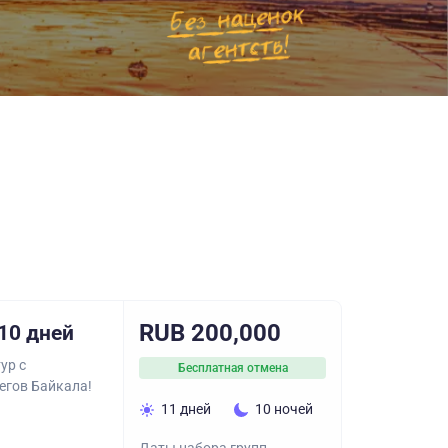
RUB 200,000
10 дней
ур с
Бесплатная отмена
егов Байкала!
11 дней
10 ночей