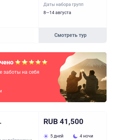
Даты набора групп
8—14 августа
Смотреть тур
чено
е заботы на себя
и
RUB 41,500
.
5 дней
4 ночи