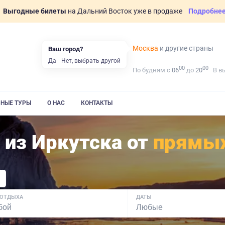
Выгодные билеты
на Дальний Восток уже в продаже
Подробне
Москва
и другие страны
Ваш город?
Да
Нет, выбрать другой
00
00
По будням с
06
до
20
В в
ВНЫЕ ТУРЫ
О НАС
КОНТАКТЫ
 из Иркутска от
прямы
 ОТДЫХА
ДАТЫ