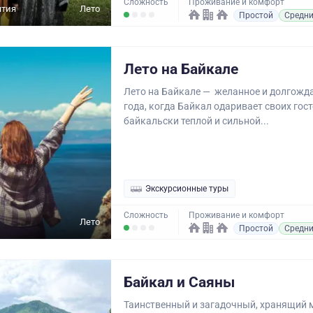
Сложность
Проживание и комфорт
ятия
Лето
Простой
Средн
Лето на Байкале
Лето на Байкале — желанное и долгожд
года, когда Байкал одаривает своих гост
байкальски теплой и сильной...
Экскурсионные туры
Сложность
Проживание и комфорт
Лето
Простой
Средн
Байкал и Саяны
Таинственный и загадочный, хранящий 