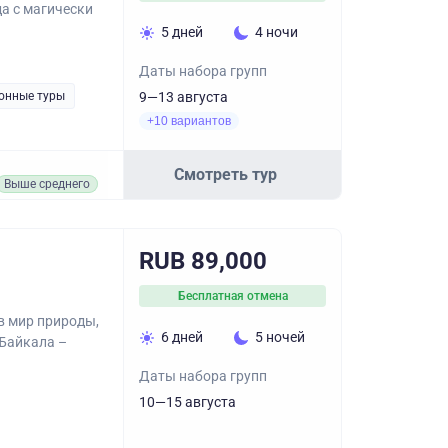
да с магически
5 дней
4 ночи
Даты набора групп
онные туры
9—13 августа
+10 вариантов
Смотреть тур
Выше среднего
RUB 89,000
Бесплатная отмена
в мир природы,
6 дней
5 ночей
 Байкала –
Даты набора групп
10—15 августа