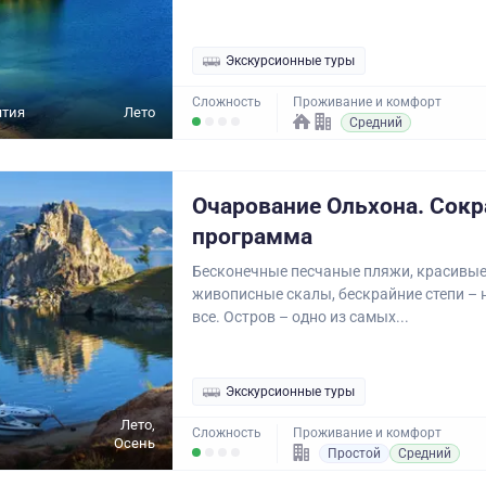
Экскурсионные туры
Сложность
Проживание и комфорт
ятия
Лето
Средний
Очарование Ольхона. Сок
программа
Бесконечные песчаные пляжи, красивые
живописные скалы, бескрайние степи – 
все. Остров – одно из самых...
Экскурсионные туры
Лето,
Сложность
Проживание и комфорт
Осень
Простой
Средний