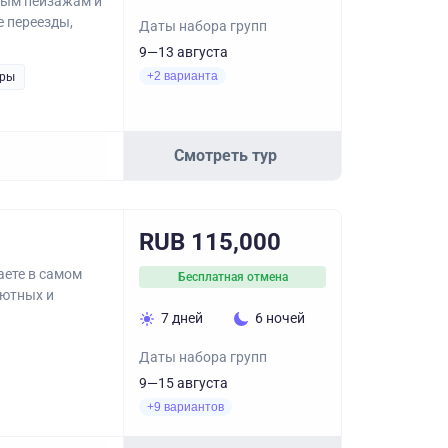
ьным пейзажам и
 переезды,
Даты набора групп
9—13 августа
+2 варианта
уры
Смотреть тур
RUB 115,000
аете в самом
Бесплатная отмена
уютных и
7 дней
6 ночей
Даты набора групп
9—15 августа
+9 вариантов