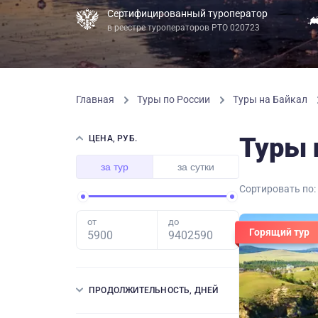
Сертифицированный туроператор
в реестре туроператоров РТО 020723
Главная
Туры по России
Туры на Байкал
Туры 
ЦЕНА, РУБ.
за тур
за сутки
Сортировать по:
от
до
Горящий тур
ПРОДОЛЖИТЕЛЬНОСТЬ, ДНЕЙ