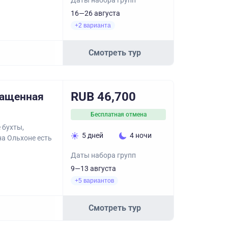
Даты набора групп
16—26 августа
+2 варианта
Смотреть тур
RUB 46,700
ращенная
Бесплатная отмена
 бухты,
5 дней
4 ночи
на Ольхоне есть
Даты набора групп
9—13 августа
+5 вариантов
Смотреть тур