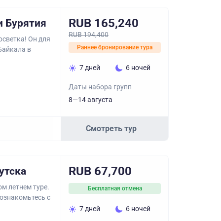
RUB 165,240
и Бурятия
RUB 194,400
осветка! Он для
Раннее бронирование тура
 Байкала в
7 дней
6 ночей
Даты набора групп
8—14 августа
Смотреть тур
RUB 67,700
утска
ом летнем туре.
Бесплатная отмена
ознакомьтесь с
7 дней
6 ночей