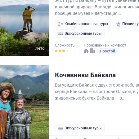
Этот тур по Байкалу — путь к удивител
красивой природе. Вас ждут живописные
посещение музея и дегустация...
Комбинированные туры
Пешие т
Экскурсионные туры
Сложность
Проживание и комфорт
Лето
Простой
Кочевники Байкала
Вы увидите Байкал с двух сторон: побыв
сердце Байкала — на острове Ольхон, в 
живописных бухтах Байкала — в...
Экскурсионные туры