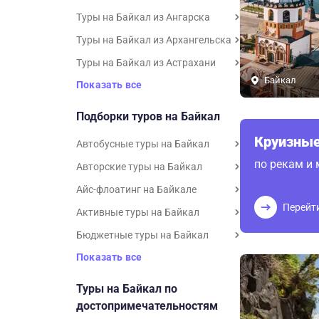
Туры на Байкал из Ангарска
Туры на Байкал из Архангельска
Туры на Байкал из Астрахани
Байкал
Показать все
Подборки туров на Байкал
Круизные
Автобусные туры на Байкал
по рекам и
Авторские туры на Байкал
Айс-флоатинг на Байкале
Перейт
Активные туры на Байкал
Бюджетные туры на Байкал
Показать все
Туры на Байкал по
достопримечательностям