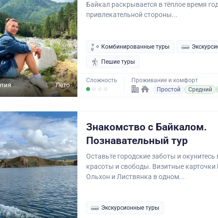
Байкал раскрывается в тёплое время го
привлекательной стороны...
Комбинированные туры
Экскурси
Пешие туры
Сложность
Проживание и комфорт
ятия
Лето
Простой
Средний
Знакомство с Байкалом.
Познавательный тур
Оставьте городские заботы и окунитесь 
красоты и свободы. Визитные карточки
Ольхон и Листвянка в одном...
Экскурсионные туры