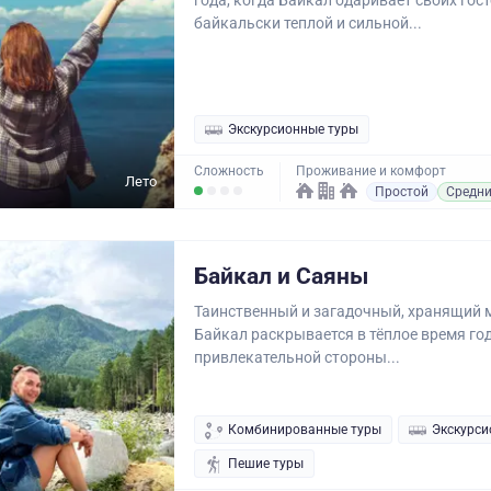
года, когда Байкал одаривает своих гост
байкальски теплой и сильной...
Экскурсионные туры
Сложность
Проживание и комфорт
Лето
Простой
Средн
Байкал и Саяны
Таинственный и загадочный, хранящий 
Байкал раскрывается в тёплое время го
привлекательной стороны...
Комбинированные туры
Экскурси
Пешие туры