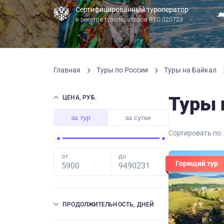
Сертифицированный туроператор
в реестре туроператоров РТО 020723
Главная
Туры по России
Туры на Байкал
Туры 
ЦЕНА, РУБ.
за тур
за сутки
Сортировать по:
от
до
Горящий тур
ПРОДОЛЖИТЕЛЬНОСТЬ, ДНЕЙ