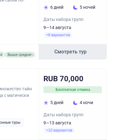
ей своей по-
6 дней
5 ночей
Даты набора групп
9—14 августа
+8 вариантов
Смотреть тур
ий
Выше среднего
RUB 70,000
множество тайн
Бесплатная отмена
да с магически
5 дней
4 ночи
Даты набора групп
онные туры
9—13 августа
+10 вариантов