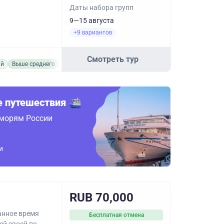
Даты набора групп
9—15 августа
+9 вариантов
Смотреть тур
ий
Выше среднего
 путешествия
 морям России
и
RUB 70,000
анное время
Бесплатная отмена