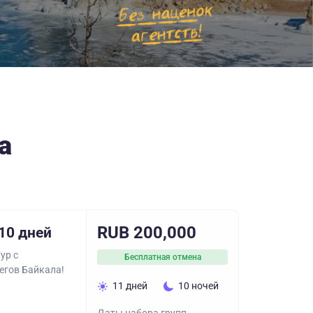
а
RUB 200,000
10 дней
ур с
Бесплатная отмена
егов Байкала!
11 дней
10 ночей