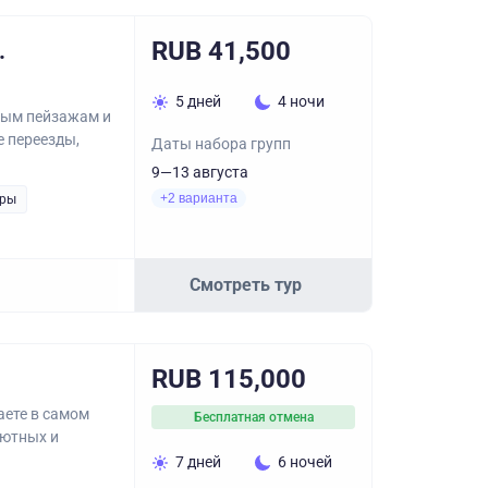
RUB 41,500
.
5 дней
4 ночи
ьным пейзажам и
 переезды,
Даты набора групп
9—13 августа
+2 варианта
уры
Смотреть тур
RUB 115,000
аете в самом
Бесплатная отмена
уютных и
7 дней
6 ночей