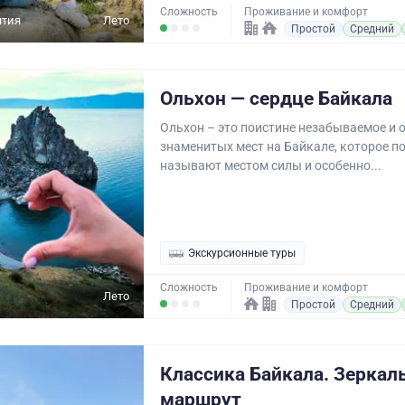
Сложность
Проживание и комфорт
ятия
Лето
Простой
Средний
Ольхон — сердце Байкала
Ольхон – это поистине незабываемое и 
знаменитых мест на Байкале, которое п
называют местом силы и особенно...
Экскурсионные туры
Сложность
Проживание и комфорт
Лето
Простой
Средний
Классика Байкала. Зеркал
маршрут