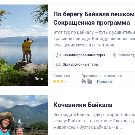
По берегу Байкала пешком
Сокращенная программа
Этот тур по Байкалу — путь к удивител
красивой природе. Вас ждут живописные
посещение музея и дегустация...
Комбинированные туры
Пешие т
Экскурсионные туры
Сложность
Проживание и комфорт
Лето
Простой
Кочевники Байкала
Вы увидите Байкал с двух сторон: побыв
сердце Байкала — на острове Ольхон, в 
живописных бухтах Байкала — в...