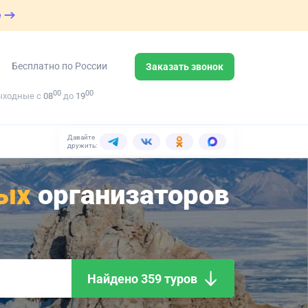
е
Бесплатно по России
Заказать звонок
00
00
ыходные с
08
до
19
Давайте
дружить:
ых
организаторов
Найдено 359 туров