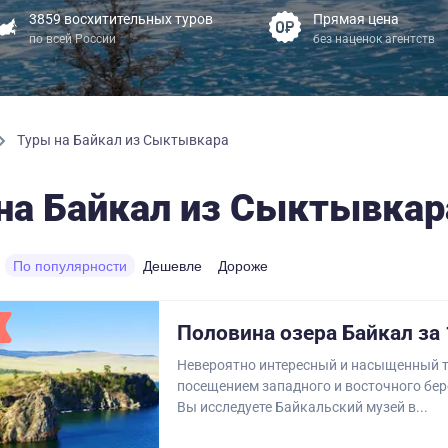
3859 восхитительных туров
Прямая цена
по всей России
без наценок агентств
Туры на Байкал из Сыктывкара
на Байкал из Сыктывкар
По популярности
Дешевле
Дороже
Половина озера Байкал за 
Невероятно интересный и насыщенный т
посещением западного и восточного бер
Вы исследуете Байкальский музей в...