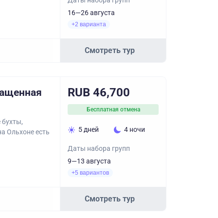
Даты набора групп
16—26 августа
+2 варианта
Смотреть тур
RUB 46,700
ращенная
Бесплатная отмена
 бухты,
5 дней
4 ночи
на Ольхоне есть
Даты набора групп
9—13 августа
+5 вариантов
Смотреть тур