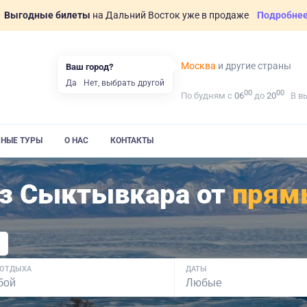
Выгодные билеты
на Дальний Восток уже в продаже
Подробне
Москва
и другие страны
Ваш город?
Да
Нет, выбрать другой
00
00
По будням с
06
до
20
В в
ВНЫЕ ТУРЫ
О НАС
КОНТАКТЫ
из Сыктывкара от
прям
 ОТДЫХА
ДАТЫ