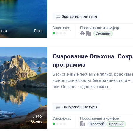
Экскурсионные туры
Сложность
Проживание и комфорт
ятия
Лето
Средний
Очарование Ольхона. Сок
программа
Бесконечные песчаные пляжи, красивые
живописные скалы, бескрайние степи – 
все. Остров – одно из самых...
Экскурсионные туры
Лето,
Сложность
Проживание и комфорт
Осень
Простой
Средний