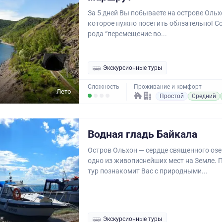
За 5 дней Вы побываете на острове Ольхо
которое нужно посетить обязательно! С
рода “перемещение во...
Экскурсионные туры
Сложность
Проживание и комфорт
Лето
Простой
Средний
Водная гладь Байкала
Остров Ольхон — сердце священного озе
одно из живописнейших мест на Земле.
тур познакомит Вас с природными...
Экскурсионные туры