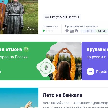
Экскурсионные туры
Сложность
Проживание и комфорт
ятия
Лето
Простой
Средн
ая отмена
Круизные
уров по России
по рекам и
и
Перейт
Лето на Байкале
Лето на Байкале — желанное и долгожд