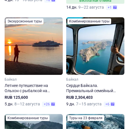
+6
Бесплатная отмена
14 дн.
9—22 августа
+1
Экскурсионные туры
Комбинированные туры
Байкал
Байкал
Летнее путешествие на
Сердце Байкала.
Ольхон с рыбалкой на
Премиальный семейный
Байкале
отдых
RUB 125,600
RUB 2,304,403
5 дн.
8—12 августа
9 дн.
7—15 августа
+26
+6
Комбинированные туры
Туры на 23 февраля