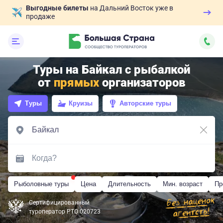
Выгодные билеты
на Дальний Восток уже в
продаже
Туры на Байкал с рыбалкой
от
прямых
организаторов
Туры
Круизы
Авторские туры
Рыболовные туры
Цена
Длительность
Мин. возраст
Пр
Сертифицированный
туроператор РТО 020723