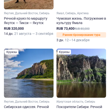
Якутия, Дальний Восток, Сибирь
Ямал, Сибирь, Арктика
Речной круиз по маршруту
Чумовая жизнь. Погружение в
Якутск — Тикси — Якутск
культуру Ямала
RUB 320,000
RUB 73,400
RUB 80,000
14 дн.
21 августа — 3 сентября
Раннее бронирование тура
3 дн.
12—14 декабря
Круизы
Круизы
Якутия, Дальний Восток, Сибирь
Иркутская область, Сибирь
Сибирская одиссея. Речной
Покорители Сибири. Речной