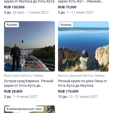
круиз от Якутска до Усть-Кута
круиз Усть-Кут – Ленские
Щеки
RUB 150,000
RUB 75,000
9 дн.
24 мая — 1 июня 2027
5 дн.
7—11 июня 2027
Круизы
Круизы
Иркутская область, Сибирь
Якутия, Дальний Восток, Сибирь
Остров-град Киренск. Речной
Речной круиз по реке Лена от
круиз от Усть-Кута до
Усть-Кута до Якутска
Киренска
RUB 28,800
RUB 170,000
3 дн.
7—9 июня 2027
10 дн.
12—21 июня 2027
Комбинированные туры