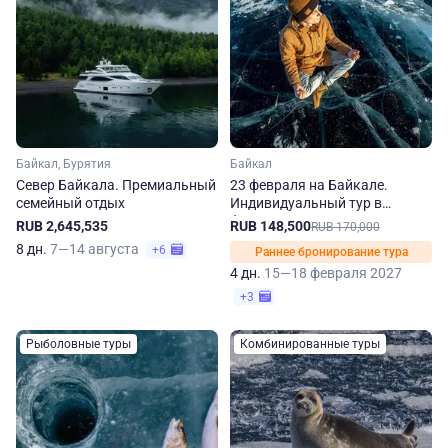
Байкал, Бурятия
Байкал
Север Байкала. Премиальный
23 февраля на Байкале.
семейный отдых
Индивидуальный тур в
феврале и марте
RUB 2,645,535
RUB 148,500
RUB 170,000
8 дн.
7—14 августа
+6
Раннее бронирование тура
4 дн.
15—18 февраля 2027
+3
Рыболовные туры
Комбинированные туры