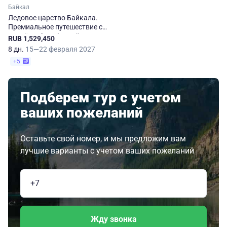
Байкал
Ледовое царство Байкала.
Премиальное путешествие с
подлёдной рыбалкой
RUB 1,529,450
8 дн.
15—22 февраля 2027
+5
Подберем тур с учетом
ваших пожеланий
Оставьте свой номер, и мы предложим вам
лучшие варианты с учетом ваших пожеланий
Жду звонка