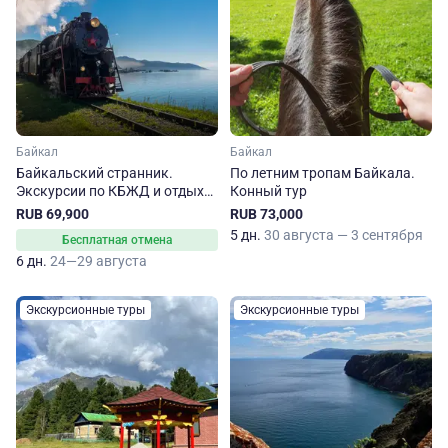
Байкал
Байкал
Байкальский странник.
По летним тропам Байкала.
Экскурсии по КБЖД и отдых
Конный тур
на Ольхоне
RUB 69,900
RUB 73,000
5 дн.
30 августа — 3 сентября
Бесплатная отмена
6 дн.
24—29 августа
Экскурсионные туры
Экскурсионные туры