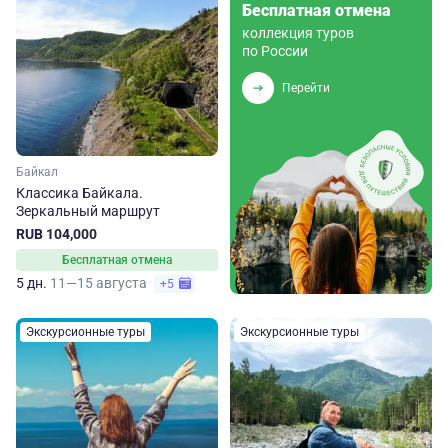
Бесплатная отмена
коллекция туров
по России
Перейти
Байкал
Классика Байкала.
Зеркальный маршрут
RUB 104,000
Бесплатная отмена
5 дн.
11—15 августа
+5
Экскурсионные туры
Экскурсионные туры