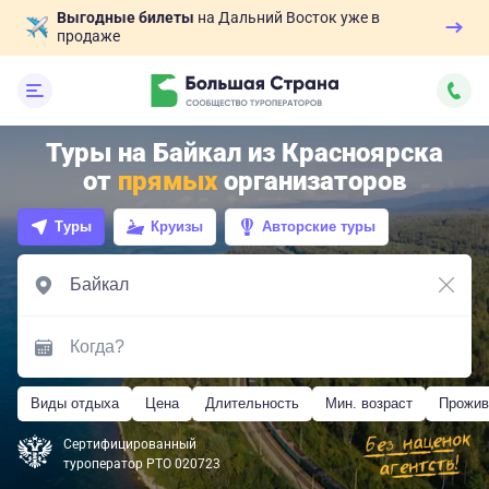
Выгодные билеты
на Дальний Восток уже в
продаже
Туры на Байкал из Красноярска
от
прямых
организаторов
Туры
Круизы
Авторские туры
Виды отдыха
Цена
Длительность
Мин. возраст
Прожив
Сертифицированный
туроператор РТО 020723