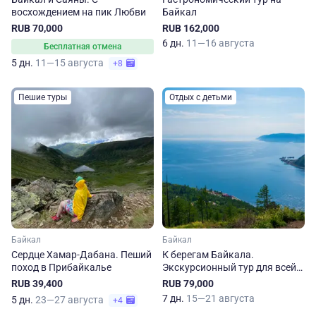
восхождением на пик Любви
Байкал
RUB 70,000
RUB 162,000
6 дн.
11—16 августа
Бесплатная отмена
5 дн.
11—15 августа
+8
Пешие туры
Отдых с детьми
Байкал
Байкал
Сердце Хамар-Дабана. Пеший
К берегам Байкала.
поход в Прибайкалье
Экскурсионный тур для всей
семьи
RUB 39,400
RUB 79,000
7 дн.
15—21 августа
5 дн.
23—27 августа
+4