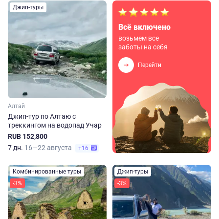
Джип-туры
Всё включено
возьмем все
заботы на себя
Перейти
Алтай
Джип-тур по Алтаю с
треккингом на водопад Учар
RUB 152,800
7 дн.
16—22 августа
+16
Комбинированные туры
Джип-туры
-3%
-3%