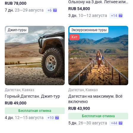
Ольхону на 3 дня. Летнее или
RUB 78,000
осеннее приключение
RUB 54,800
7 дн.
23—29 августа
+6
3 дн.
10—12 августа
+14
Джип-туры
Экскурсионные туры
Хит
Дагестан, Кавказ
Дагестан, Кавказ
Горный Дагестан. Джип-тур
Дагестан на максимум. Вcё
включено
RUB 49,000
RUB 43,900
Бесплатная отмена
Бесплатная отмена
4 дн.
12—15 августа
+10
5 дн.
26—30 августа
+44