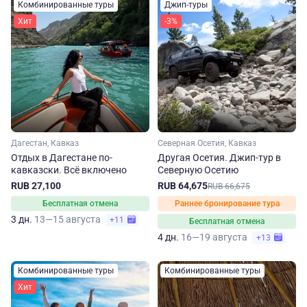
Комбинированные туры
Джип-туры
Хит
-3%
Дагестан, Кавказ
Северная Осетия, Кавказ
Отдых в Дагестане по-
Другая Осетия. Джип-тур в
кавказски. Всё включено
Северную Осетию
RUB 27,100
RUB 64,675
RUB 66,675
Бесплатная отмена
Раннее бронирование тура
3 дн.
13—15 августа
+11
Бесплатная отмена
4 дн.
16—19 августа
+13
Комбинированные туры
Комбинированные туры
Хит