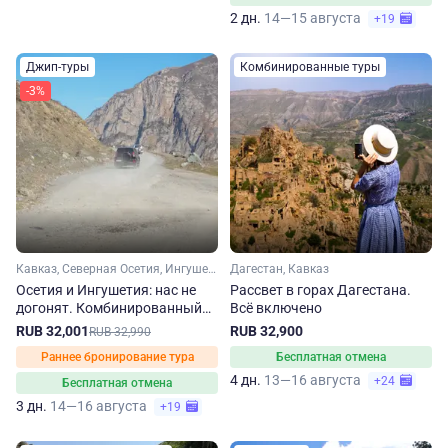
2 дн.
14—15 августа
+19
Джип-туры
Комбинированные туры
-3%
Кавказ, Северная Осетия, Ингушетия
Дагестан, Кавказ
Осетия и Ингушетия: нас не
Рассвет в горах Дагестана.
догонят. Комбинированный
Всё включено
джип-тур на 3 дня
RUB 32,001
RUB 32,900
RUB 32,990
Раннее бронирование тура
Бесплатная отмена
4 дн.
13—16 августа
+24
Бесплатная отмена
3 дн.
14—16 августа
+19