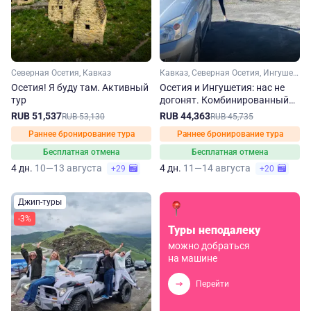
Северная Осетия, Кавказ
Кавказ, Северная Осетия, Ингушетия
Осетия! Я буду там. Активный
Осетия и Ингушетия: нас не
тур
догонят. Комбинированный
джип-тур на 4 дня
RUB 51,537
RUB 44,363
RUB 53,130
RUB 45,735
Раннее бронирование тура
Раннее бронирование тура
Бесплатная отмена
Бесплатная отмена
4 дн.
10—13 августа
4 дн.
11—14 августа
+29
+20
Джип-туры
-3%
Туры неподалеку
можно добраться
на машине
Перейти