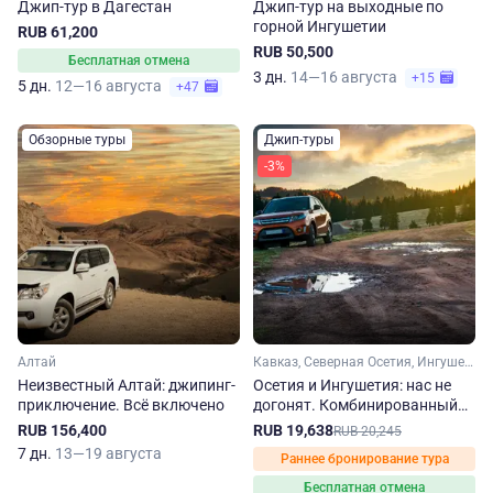
Джип-тур в Дагестан
Джип-тур на выходные по
горной Ингушетии
RUB 61,200
RUB 50,500
Бесплатная отмена
3 дн.
14—16 августа
+15
5 дн.
12—16 августа
+47
Обзорные туры
Джип-туры
-3%
Алтай
Кавказ, Северная Осетия, Ингушетия
Неизвестный Алтай: джипинг-
Осетия и Ингушетия: нас не
приключение. Всё включено
догонят. Комбинированный
джип-тур на 2 дня
RUB 156,400
RUB 19,638
RUB 20,245
7 дн.
13—19 августа
Раннее бронирование тура
Бесплатная отмена