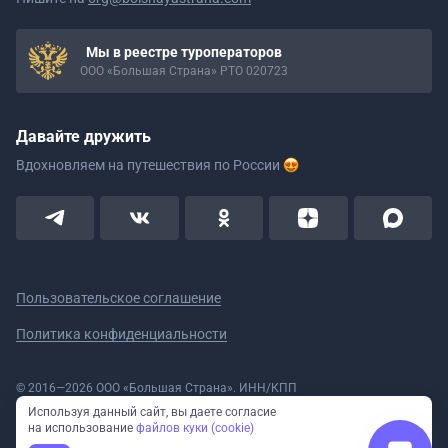
Мы в реестре туроператоров
ООО «Большая Страна» РТО 020723
Давайте дружить
Вдохновляем на путешествия
по России
Пользовательское соглашение
Политика конфиденциальности
© 2016—2026 ООО «Большая Страна». ИНН/КПП
5908078160/590801001 ОГРН 1185958020533
Используя данный сайт, вы даете согласие
Номер в реестре Роскомнадзора № 59-18-006319 (Приказ № 321 от
на использование
файлов куки (cookie)
11.10.2018)