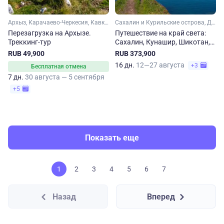
Архыз, Карачаево-Черкесия, Кавказ
Сахалин и Курильские острова, Дальний Восток
Перезагрузка на Архызе.
Путешествие на край света:
Треккинг-тур
Сахалин, Кунашир, Шикотан,
Итуруп
RUB 49,900
RUB 373,900
16 дн.
12—27 августа
+3
Бесплатная отмена
7 дн.
30 августа — 5 сентября
+5
Показать еще
1
2
3
4
5
6
7
Назад
Вперед