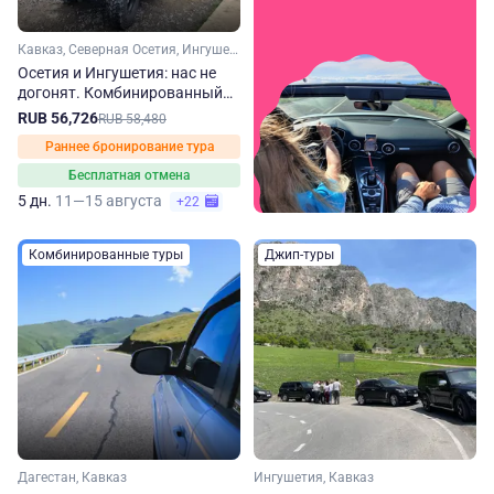
Кавказ, Северная Осетия, Ингушетия
Осетия и Ингушетия: нас не
догонят. Комбинированный
джип-тур
RUB 56,726
RUB 58,480
Раннее бронирование тура
Бесплатная отмена
5 дн.
11—15 августа
+22
Комбинированные туры
Джип-туры
Дагестан, Кавказ
Ингушетия, Кавказ