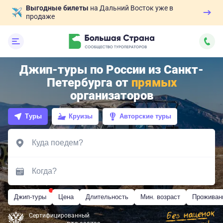
Выгодные билеты
на Дальний Восток уже в
продаже
Джип-туры по России из Санкт-
Петербурга от
прямых
организаторов
Туры
Круизы
Авторские туры
Джип-туры
Цена
Длительность
Мин. возраст
Проживан
Сертифицированный