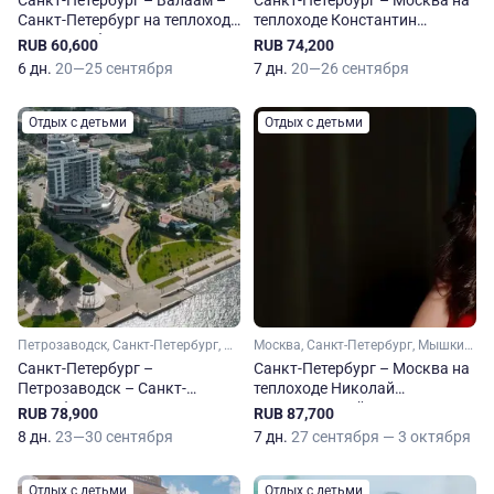
Санкт-Петербург – Валаам –
Санкт-Петербург – Москва на
Санкт-Петербург на теплоходе
теплоходе Константин
Леонид Соболев
Симонов
RUB 60,600
RUB 74,200
6 дн.
20—25 сентября
7 дн.
20—26 сентября
Отдых с детьми
Отдых с детьми
Петрозаводск, Санкт-Петербург, Свирьстрой, Верхние Мандроги
Москва, Санкт-Петербург, Мышкин, Верхние Мандроги
Санкт-Петербург –
Санкт-Петербург – Москва на
Петрозаводск – Санкт-
теплоходе Николай
Петербург на теплоходе Ленин
Чернышевский
RUB 78,900
RUB 87,700
8 дн.
23—30 сентября
7 дн.
27 сентября — 3 октября
Отдых с детьми
Отдых с детьми