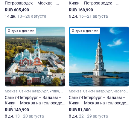
Петрозаводск – Москва –
Кижи – Петрозаводск –
Валаам – Санкт-Петербург на
Санкт-Петербург на теплоходе
RUB 605,490
RUB 168,990
теплоходе Россия
Симфония севера
14 дн.
13—26 августа
6 дн.
16—21 августа
Отдых с детьми
Отдых с детьми
Москва, Санкт-Петербург, Углич, Мышкин, Кузино, Верхние Мандроги
Москва, Санкт-Петербург, Череповец, Калязин, Дубна
Санкт-Петербург – Валаам –
Санкт-Петербург – Валаам –
Кижи – Москва на теплоходе
Кижи – Москва на теплоходе
Лебединое озеро
К.А. Тимирязев
RUB 149,990
RUB 51,300
8 дн.
13—20 августа
8 дн.
22—29 августа