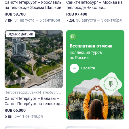
Санкт-Петербург – Ярославль
Санкт-Петербург – Москва на
на теплоходе Зосима Шашков
теплоходе Николай
Чернышевский
RUB 58,700
RUB 97,400
7 дн.
31 августа — 6 сентября
7 дн.
30 августа — 5 сентября
Отдых с детьми
Бесплатная отмена
коллекция туров
по России
Перейти
Петрозаводск, Санкт-Петербург, Свирьстрой, Верхние Мандроги
Санкт-Петербург – Валаам –
Санкт-Петербург на теплоходе
Леонид Соболев
RUB 66,000
6 дн.
6—11 сентября