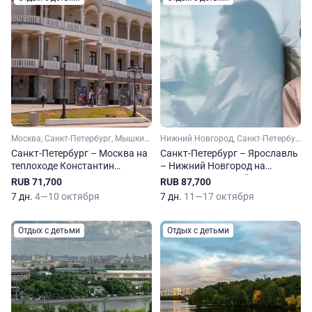
Москва, Санкт-Петербург, Мышкин, Верхние Мандроги
Нижний Новгород, Санкт-Петербург, Ярославль, Верхние Мандроги
Санкт-Петербург – Москва на
Санкт-Петербург – Ярославль
теплоходе Константин
– Нижний Новгород на
Симонов
теплоходе Николай
RUB 71,700
RUB 87,700
Чернышевский
7 дн.
4—10 октября
7 дн.
11—17 октября
Отдых с детьми
Отдых с детьми