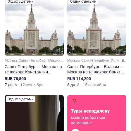
Отдых с детьми
Отдых с детьми
Москва, Санкт-Петербург, Мышкин, Верхние Мандроги
Москва, Санкт-Петербург, Углич, Верхние Мандроги, Шлиссельбург
Санкт-Петербург – Москва на
Санкт-Петербург – Валаам –
теплоходе Константин
Москва на теплоходе Санкт-
Симонов
Петербург
RUB 78,800
RUB 114,200
7 дн.
6—12 сентября
8 дн.
8—15 сентября
Отдых с детьми
Туры неподалеку
можно добраться
на машине