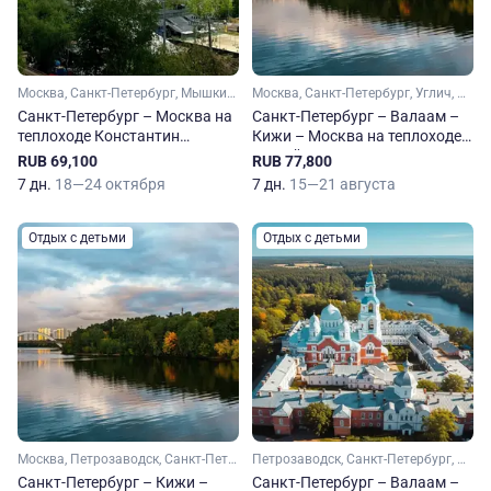
Москва, Санкт-Петербург, Мышкин, Верхние Мандроги
Москва, Санкт-Петербург, Углич, Свирьстрой
Санкт-Петербург – Москва на
Санкт-Петербург – Валаам –
теплоходе Константин
Кижи – Москва на теплоходе
Симонов
Сергей Есенин
RUB 69,100
RUB 77,800
7 дн.
18—24 октября
7 дн.
15—21 августа
Отдых с детьми
Отдых с детьми
Москва, Петрозаводск, Санкт-Петербург, Череповец, Углич, Мышкин, Вытегра, Верхние Мандроги
Петрозаводск, Санкт-Петербург, Свирьстрой, Верхние Мандроги
Санкт-Петербург – Кижи –
Санкт-Петербург – Валаам –