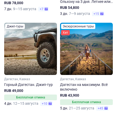
Ольхону на 3 дня. Летнее или
RUB 78,000
осеннее приключение
RUB 54,800
7 дн.
9—15 августа
+7
3 дн.
7—9 августа
+15
Джип-туры
Экскурсионные туры
Хит
Дагестан, Кавказ
Дагестан, Кавказ
Горный Дагестан. Джип-тур
Дагестан на максимум. Вcё
включено
RUB 49,000
RUB 43,900
Бесплатная отмена
Бесплатная отмена
4 дн.
12—15 августа
+10
5 дн.
21—25 августа
+45