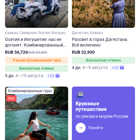
Кавказ, Северная Осетия, Ингушетия
Дагестан, Кавказ
Осетия и Ингушетия: нас не
Рассвет в горах Дагестана.
догонят. Комбинированный
Всё включено
джип-тур
RUB 56,726
RUB 32,900
RUB 58,480
Раннее бронирование тура
Бесплатная отмена
4 дн.
6—9 августа
+25
Бесплатная отмена
5 дн.
6—10 августа
+23
Комбинированные туры
Хит
Круизные
путешествия
по рекам и морям России
Перейти