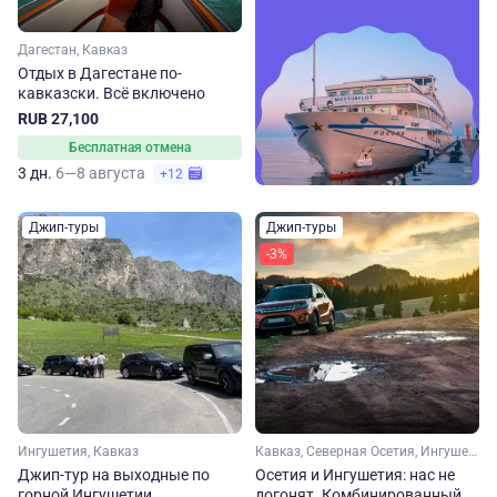
Дагестан, Кавказ
Отдых в Дагестане по-
кавказски. Всё включено
RUB 27,100
Бесплатная отмена
3 дн.
6—8 августа
+12
Джип-туры
Джип-туры
-3%
Ингушетия, Кавказ
Кавказ, Северная Осетия, Ингушетия
Джип-тур на выходные по
Осетия и Ингушетия: нас не
горной Ингушетии
догонят. Комбинированный