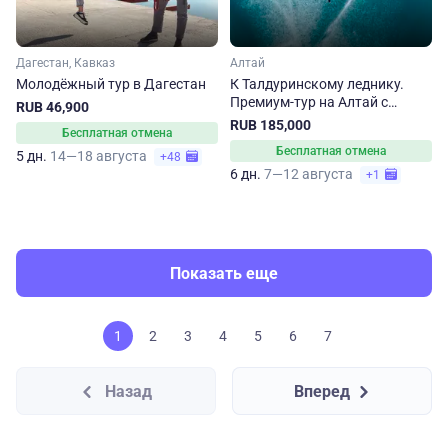
Дагестан, Кавказ
Алтай
Молодёжный тур в Дагестан
К Талдуринскому леднику.
Премиум-тур на Алтай с
RUB 46,900
проживанием в глэмпинге
RUB 185,000
Бесплатная отмена
Бесплатная отмена
5 дн.
14—18 августа
+48
6 дн.
7—12 августа
+1
Показать еще
1
2
3
4
5
6
7
Назад
Вперед