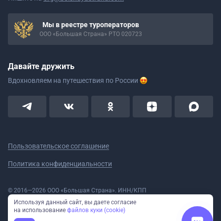
Мы в реестре туроператоров
ООО «Большая Страна» РТО 020723
Давайте дружить
Вдохновляем на путешествия
по России
Пользовательское соглашение
Политика конфиденциальности
© 2016—2026 ООО «Большая Страна». ИНН/КПП
5908078160/590801001 ОГРН 1185958020533
Используя данный сайт, вы даете согласие
Номер в реестре Роскомнадзора № 59-18-006319 (Приказ № 321 от
на использование
файлов куки (cookie)
11.10.2018)