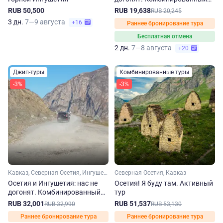
джип-тур на 2 дня
RUB 50,500
RUB 19,638
RUB 20,245
3 дн.
7—9 августа
+16
Раннее бронирование тура
Бесплатная отмена
2 дн.
7—8 августа
+20
Джип-туры
Комбинированные туры
-3%
-3%
Кавказ, Северная Осетия, Ингушетия
Северная Осетия, Кавказ
Осетия и Ингушетия: нас не
Осетия! Я буду там. Активный
догонят. Комбинированный
тур
джип-тур на 3 дня
RUB 32,001
RUB 51,537
RUB 32,990
RUB 53,130
Раннее бронирование тура
Раннее бронирование тура