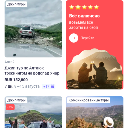
Джип-туры
Всё включено
возьмем все
заботы на себя
Перейти
Алтай
Джип-тур по Алтаю с
треккингом на водопад Учар
RUB 152,800
7 дн.
9—15 августа
+17
Джип-туры
Комбинированные туры
-3%