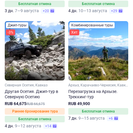
Бесплатная отмена
Бесплатная отмена
3 дн.
7—9 августа
4 дн.
10—13 августа
+20
+29
Джип-туры
Комбинированные туры
-3%
Хит
Северная Осетия, Кавказ
Архыз, Карачаево-Черкесия, Кавказ
Другая Осетия. Джип-тур в
Перезагрузка на Архызе.
Северную Осетию
Треккинг-тур
RUB 64,675
RUB 49,900
RUB 66,675
Раннее бронирование тура
Бесплатная отмена
7 дн.
9—15 августа
+6
Бесплатная отмена
4 дн.
9—12 августа
+14