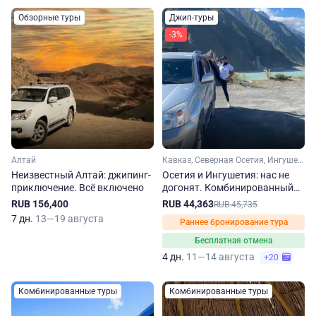
Обзорные туры
Джип-туры
-3%
Алтай
Кавказ, Северная Осетия, Ингушетия
Неизвестный Алтай: джипинг-
Осетия и Ингушетия: нас не
приключение. Всё включено
догонят. Комбинированный
джип-тур на 4 дня
RUB 156,400
RUB 44,363
RUB 45,735
7 дн.
13—19 августа
Раннее бронирование тура
Бесплатная отмена
4 дн.
11—14 августа
+20
Комбинированные туры
Комбинированные туры