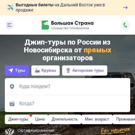
Выгодные билеты
на Дальний Восток уже в
продаже
Джип-туры по России из
Новосибирска от
прямых
организаторов
Туры
Круизы
Авторские туры
Джип-туры
Цена
Длительность
Мин. возраст
Проживан
Сертифицированный