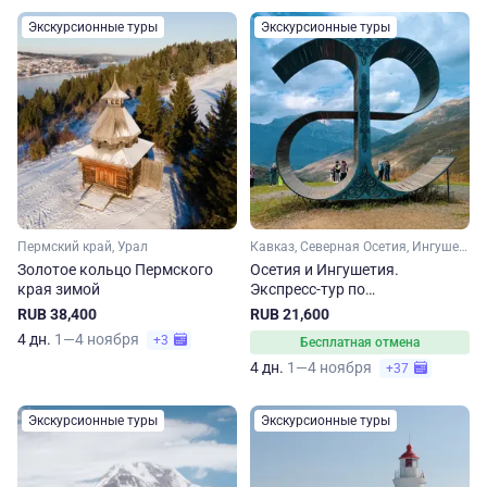
Экскурсионные туры
Экскурсионные туры
Пермский край, Урал
Кавказ, Северная Осетия, Ингушетия
Золотое кольцо Пермского
Осетия и Ингушетия.
края зимой
Экспресс-тур по
воскресеньям
RUB 38,400
RUB 21,600
4 дн.
1—4 ноября
+3
Бесплатная отмена
4 дн.
1—4 ноября
+37
Экскурсионные туры
Экскурсионные туры