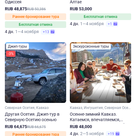
Одиссея
Алтае
RUB 48,875
RUB 53,000
RUB 50,386
Раннее бронирование тура
Бесплатная отмена
4 дн.
1—4 ноября
+1
Бесплатная отмена
4 дн.
1—4 ноября
+13
Джип-туры
Экскурсионные туры
-3%
Северная Осетия, Кавказ
Кавказ, Ингушетия, Северная Осетия, Чечня
Другая Осетия. Джип-тур в
Осенне-зимний Кавказ.
Северную Осетию осенью
Катаемся, впечатляемся,
объедаемся! Сокращенный
RUB 64,675
RUB 48,000
RUB 66,675
тур
4 дн.
2—5 ноября
+19
Раннее бронирование тура