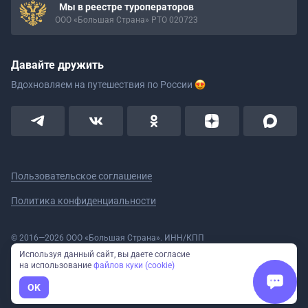
Мы в реестре туроператоров
ООО «Большая Страна» РТО 020723
Давайте дружить
Вдохновляем на путешествия
по России
Пользовательское соглашение
Политика конфиденциальности
© 2016—2026 ООО «Большая Страна». ИНН/КПП
5908078160/590801001 ОГРН 1185958020533
Используя данный сайт, вы даете согласие
Номер в реестре Роскомнадзора № 59-18-006319 (Приказ № 321 от
на использование
файлов куки (cookie)
11.10.2018)
Полное или частичное копирование изображений и текстов возможно
OK
только с указанием активной ссылки на сайт Большая Страна.