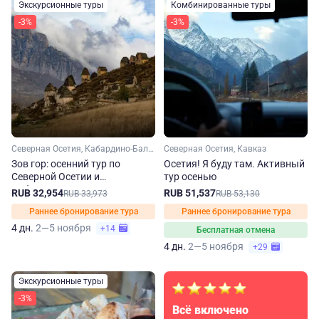
Экскурсионные туры
Комбинированные туры
-3%
-3%
Северная Осетия, Кабардино-Балкария, Кавказ
Северная Осетия, Кавказ
Зов гор: осенний тур по
Осетия! Я буду там. Активный
Северной Осетии и
тур осенью
Кабардино-Балкарии
RUB 32,954
RUB 51,537
RUB 33,973
RUB 53,130
Раннее бронирование тура
Раннее бронирование тура
4 дн.
2—5 ноября
+14
Бесплатная отмена
4 дн.
2—5 ноября
+29
Экскурсионные туры
-3%
Всё включено