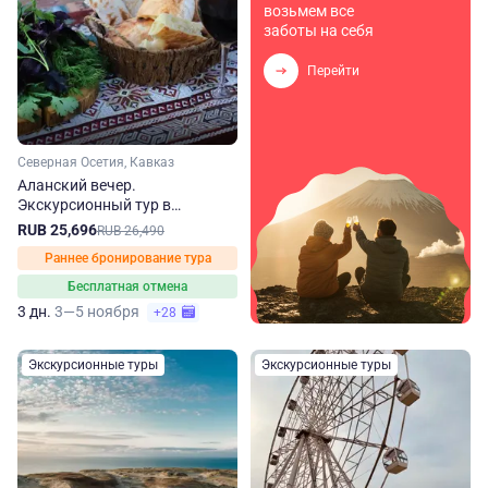
возьмем все
заботы на себя
Перейти
Северная Осетия, Кавказ
Аланский вечер.
Экскурсионный тур в
Северную Осетию осенью
RUB 25,696
RUB 26,490
Раннее бронирование тура
Бесплатная отмена
3 дн.
3—5 ноября
+28
Экскурсионные туры
Экскурсионные туры