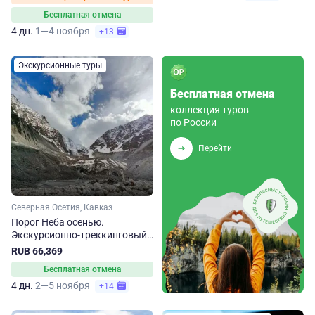
Бесплатная отмена
4 дн.
1—4 ноября
+13
Экскурсионные туры
Бесплатная отмена
коллекция туров
по России
Перейти
Северная Осетия, Кавказ
Порог Неба осенью.
Экскурсионно-треккинговый
тур в Северную Осетию
RUB 66,369
Бесплатная отмена
4 дн.
2—5 ноября
+14