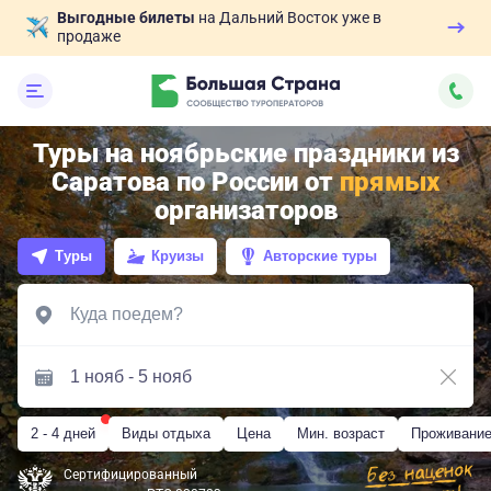
Выгодные билеты
на Дальний Восток уже в
продаже
Туры на ноябрьские праздники из
Саратова по России от
прямых
организаторов
Туры
Круизы
Авторские туры
2 - 4 дней
Виды отдыха
Цена
Мин. возраст
Проживани
Сертифицированный