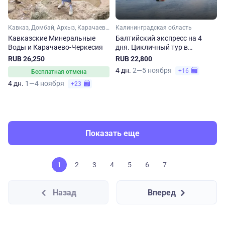
Кавказ, Домбай, Архыз, Карачаево-Черкесия, Ставропольский край, Кавказские Минеральные Воды
Калининградская область
Кавказские Минеральные
Балтийский экспресс на 4
Воды и Карачаево-Черкесия
дня. Цикличный тур в
Калининград
RUB 26,250
RUB 22,800
4 дн.
2—5 ноября
+16
Бесплатная отмена
4 дн.
1—4 ноября
+23
Показать еще
1
2
3
4
5
6
7
Назад
Вперед