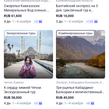
Кавказские Минеральные Воды, Ставропольский край, Карачаево-Черкесия, Кабардино-Балкария, Эльбрус, Кавказ
Калининградская область
Ожерелье Кавказских
Балтийский экспресс на 3
Минеральных Вод осенью.
дня. Цикличный тур в
Сокращенная программа
Калининград
RUB 61,600
RUB 16,000
4 дн.
1—4 ноября
3 дн.
1—3 ноября
+3
+135
Экскурсионные туры
Комбинированные туры
Чечня, Кавказ
Эльбрус, Кабардино-Балкария, Кавказ
К сердцу зимней Чечни.
Три ущелья Кабардино-
Экскурсионный тур
Балкарии и величественный
Эльбрус осенью.
RUB 38,000
RUB 49,000
Национальный маршрут
4 дн.
1—4 ноября
4 дн.
1—4 ноября
+5
+4