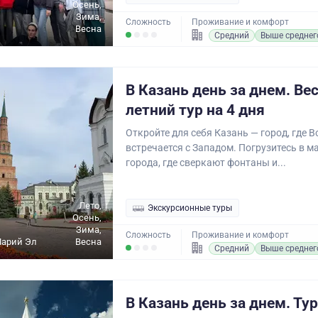
Осень,
Зима,
Сложность
Проживание и комфорт
Весна
Средний
Выше среднег
В Казань день за днем. Ве
летний тур на 4 дня
Откройте для себя Казань — город, где В
встречается с Западом. Погрузитесь в м
города, где сверкают фонтаны и...
Лето,
Экскурсионные туры
Осень,
Зима,
Сложность
Проживание и комфорт
Марий Эл
Весна
Средний
Выше среднег
В Казань день за днем. Тур