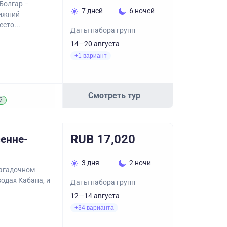
Болгар –
7 дней
6 ночей
Нижний
сто...
Даты набора групп
14—20 августа
+1 вариант
Смотреть тур
й
RUB 17,020
сенне-
3 дня
2 ночи
загадочном
одах Кабана, и
Даты набора групп
12—14 августа
+34 варианта