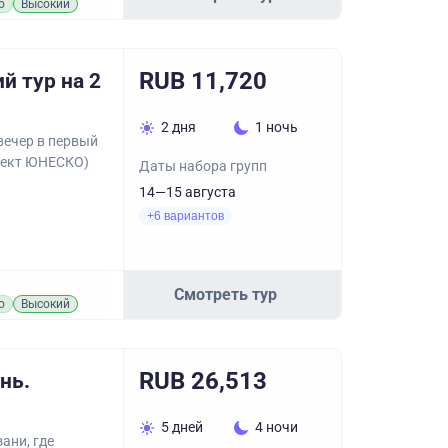
о
Высокий
RUB 11,720
й тур на 2
2 дня
1 ночь
 вечер в первый
бъект ЮНЕСКО)
Даты набора групп
14—15 августа
+6 вариантов
Смотреть тур
о
Высокий
RUB 26,513
нь.
5 дней
4 ночи
ани, где