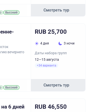
Смотреть тур
о
Высокий
RUB 25,700
сенне-
4 дня
3 ночи
осток
агию вечернего
Даты набора групп
12—15 августа
+34 варианта
Смотреть тур
о
Высокий
RUB 46,550
 на 6 дней