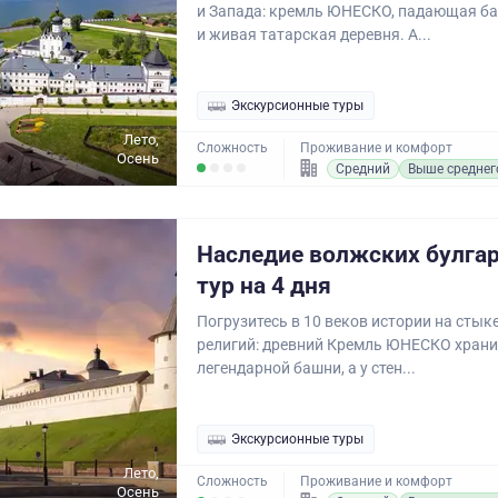
и Запада: кремль ЮНЕСКО, падающая 
и живая татарская деревня. А...
Экскурсионные туры
Лето,
Сложность
Проживание и комфорт
Осень
Средний
Выше среднег
Наследие волжских булгар
тур на 4 дня
Погрузитесь в 10 веков истории на сты
религий: древний Кремль ЮНЕСКО храни
легендарной башни, а у стен...
Экскурсионные туры
Лето,
Сложность
Проживание и комфорт
Осень