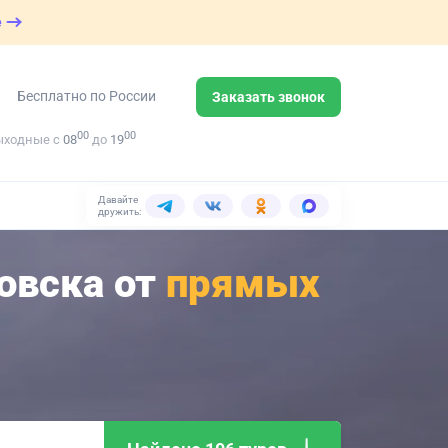
е
Бесплатно по России
Заказать звонок
00
00
ыходные с
08
до
19
Давайте
дружить:
овска от
прямых