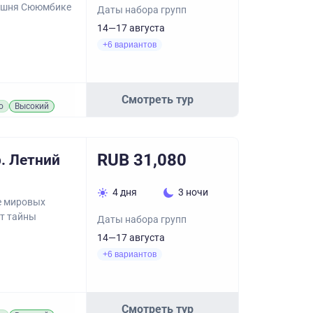
башня Сююмбике
Даты набора групп
14—17 августа
+6 вариантов
Смотреть тур
о
Высокий
RUB 31,080
. Летний
4 дня
3 ночи
ке мировых
т тайны
Даты набора групп
14—17 августа
+6 вариантов
Смотреть тур