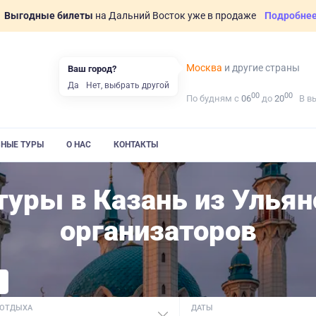
Выгодные билеты
на Дальний Восток уже в продаже
Подробне
Москва
и другие страны
Ваш город?
Да
Нет, выбрать другой
00
00
По будням с
06
до
20
В в
ВНЫЕ ТУРЫ
О НАС
КОНТАКТЫ
уры в Казань из Ульян
организаторов
 ОТДЫХА
ДАТЫ