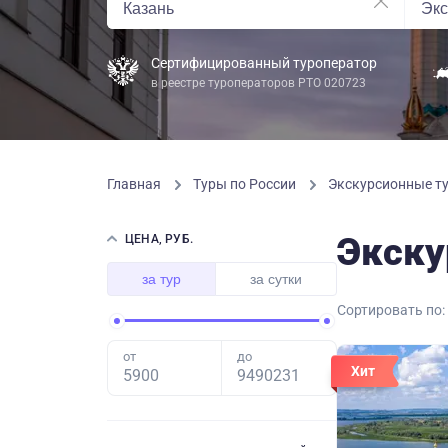
Сертифицированный туроператор
в реестре туроператоров РТО 020723
Главная
Туры по России
Экскурсионные ту
Экску
ЦЕНА, РУБ.
за тур
за сутки
Сортировать по:
от
до
Хит