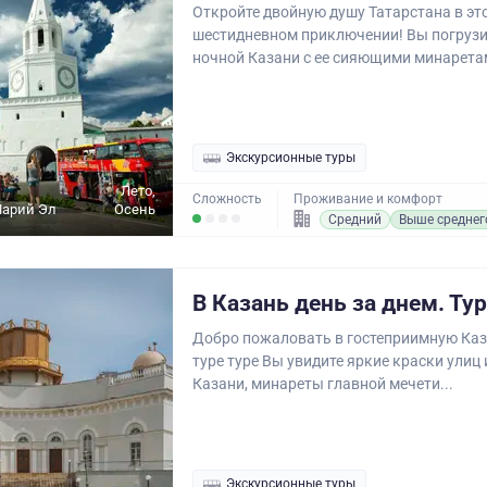
Откройте двойную душу Татарстана в эт
шестидневном приключении! Вы погрузи
ночной Казани с ее сияющими минаретам
Экскурсионные туры
Лето,
Сложность
Проживание и комфорт
Марий Эл
Осень
Средний
Выше среднег
В Казань день за днем. Тур
Добро пожаловать в гостеприимную Каз
туре туре Вы увидите яркие краски улиц
Казани, минареты главной мечети...
Экскурсионные туры