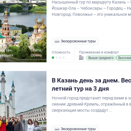
Насыщенный тур по маршруту Казань – 
Йошкар-Ола – Чебоксары – Городец – 
Новгород. Поволжье – это уникальное ме
Экскурсионные туры
кая
арстан,
Лето,
Сложность
Проживание и комфорт
Чувашия
Осень
Выше среднего
Высоки
В Казань день за днем. Ве
летний тур на 3 дня
Ночной город предстанет перед вами в 
сиянии: древний Кремль, отражённый в в
сверкающие мосты создадут...
Лето,
Экскурсионные туры