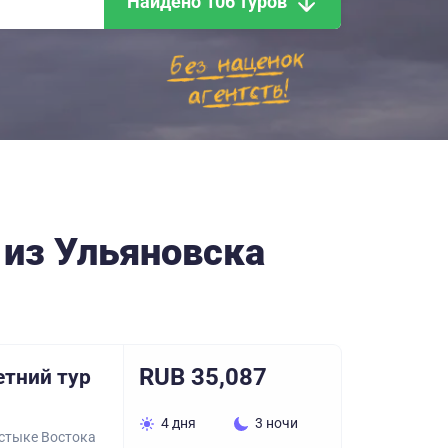
Найдено 106 туров
 из Ульяновска
RUB 35,087
етний тур
4 дня
3 ночи
 стыке Востока