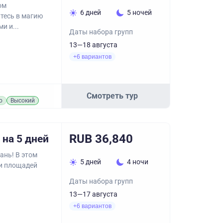
ом
6 дней
5 ночей
тесь в магию
и и...
Даты набора групп
13—18 августа
+6 вариантов
Смотреть тур
о
Высокий
RUB 36,840
 на 5 дней
ань! В этом
5 дней
4 ночи
 и площадей
Даты набора групп
13—17 августа
+6 вариантов