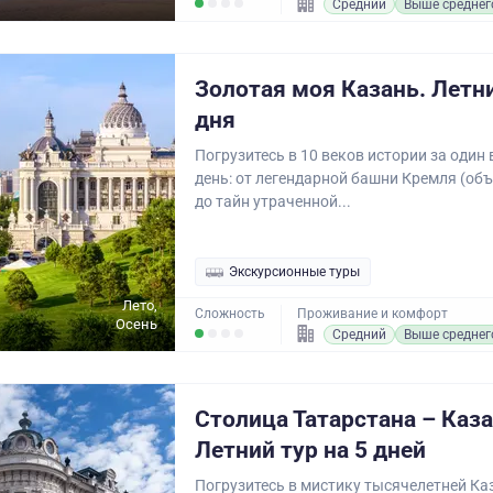
Средний
Выше среднег
Золотая моя Казань. Летни
дня
Погрузитесь в 10 веков истории за один
день: от легендарной башни Кремля (о
до тайн утраченной...
Экскурсионные туры
Лето,
Сложность
Проживание и комфорт
Осень
Средний
Выше среднег
Столица Татарстана – Каза
Летний тур на 5 дней
Погрузитесь в мистику тысячелетней Каз