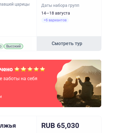
павшей царицы
Даты набора групп
14—18 августа
+6 вариантов
Смотреть тур
о
Высокий
чено
е заботы на себя
и
RUB 65,030
олжья