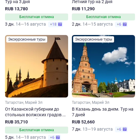
Тур на 3 дня
Летний тур на 2 дня
RUB 13,780
RUB 11,290
Бесплатная отмена
Бесплатная отмена
3 дн.
14—16 августа
2 дн.
14—15 августа
+18
+6
Экскурсионные туры
Экскурсионные туры
Татарстан, Марий Эл
Татарстан, Марий Эл
От Казанской губернии до
В Казань день за днем. Тур на
стольных волжских градов.
7 дней
Экскурсионный тур в Казань
RUB 35,710
RUB 52,660
и Йошкар-Олу на 5 дней
7 дн.
13—19 августа
+6
Бесплатная отмена
5 дн.
14—18 августа
+6