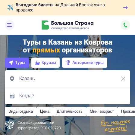
Выгодные билеты
на Дальний Восток уже в
продаже
Туры в Казань из Коврова
от
прямых
организаторов
Туры
Круизы
Авторские туры
Виды отдыха
Цена
Длительность
Мин. возраст
Прожив
Сертифицированный
туроператор РТО 020723