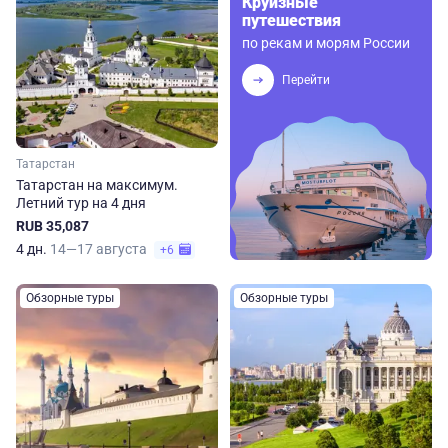
Круизные
путешествия
по рекам и морям России
Перейти
Татарстан
Татарстан на максимум.
Летний тур на 4 дня
RUB 35,087
4 дн.
14—17 августа
+6
Обзорные туры
Обзорные туры