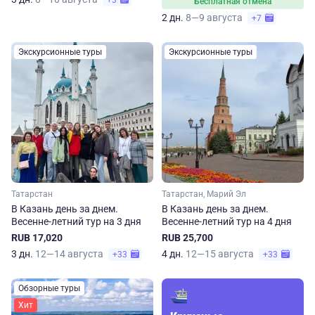
+3
Бесплатная отмена
2 дн.
8—9 августа
+7
Экскурсионные туры
Экскурсионные туры
Татарстан
Татарстан, Марий Эл
В Казань день за днем.
В Казань день за днем.
Весенне-летний тур на 3 дня
Весенне-летний тур на 4 дня
RUB 17,020
RUB 25,700
3 дн.
12—14 августа
4 дн.
12—15 августа
+33
+33
Обзорные туры
Хит