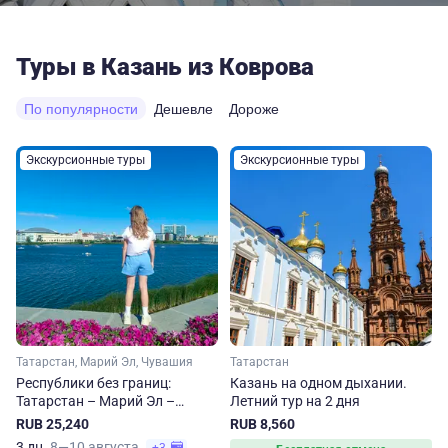
Туры в Казань из Коврова
По популярности
Дешевле
Дороже
Экскурсионные туры
Экскурсионные туры
Татарстан, Марий Эл, Чувашия
Татарстан
Республики без границ:
Казань на одном дыхании.
Татарстан – Марий Эл –
Летний тур на 2 дня
Чувашия
RUB 25,240
RUB 8,560
3 дн.
8—10 августа