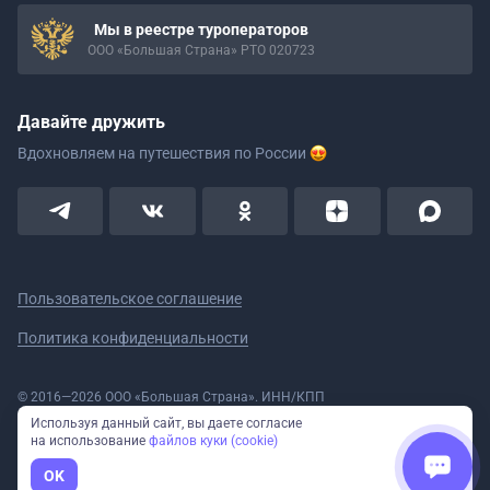
Мы в реестре туроператоров
ООО «Большая Страна» РТО 020723
Давайте дружить
Вдохновляем на путешествия
по России
Пользовательское соглашение
Политика конфиденциальности
© 2016—2026 ООО «Большая Страна». ИНН/КПП
5908078160/590801001 ОГРН 1185958020533
Используя данный сайт, вы даете согласие
Номер в реестре Роскомнадзора № 59-18-006319 (Приказ № 321 от
на использование
файлов куки (cookie)
11.10.2018)
Полное или частичное копирование изображений и текстов возможно
OK
только с указанием активной ссылки на сайт Большая Страна.