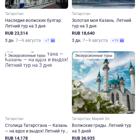
Татарстан
Татарстан
Наследие волжских булгар.
Золотая моя Казань. Летний
Летний тур на 3 дня
тур на 3 дня
RUB 23,514
RUB 18,640
3 дн.
7—9 августа
3 дн.
7—9 августа
+7
+19
Экскурсионные туры
Экскурсионные туры
Татарстан
Татарстан, Марий Эл
Столица Татарстана — Казань
Волжские грады. Летний тур
— на вдох и выдох! Летний тур
на 5 дней
на 3 дня
RUB 14,178
RUB 36,935