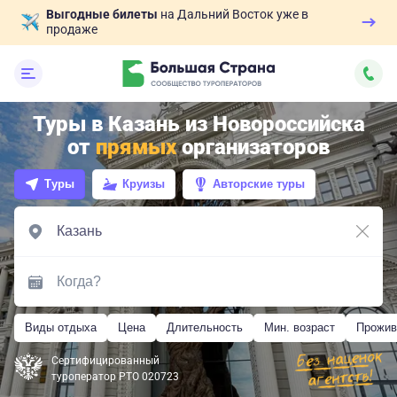
Выгодные билеты
на Дальний Восток уже в
продаже
Туры в Казань из Новороссийска
от
прямых
организаторов
Туры
Круизы
Авторские туры
Виды отдыха
Цена
Длительность
Мин. возраст
Прожив
Сертифицированный
туроператор РТО 020723