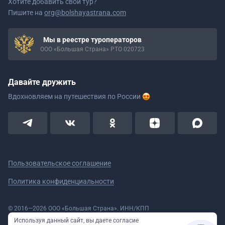
Хотите добавить свой тур?
Пишите на
org@bolshayastrana.com
Мы в реестре туроператоров
ООО «Большая Страна» РТО 020723
Давайте дружить
Вдохновляем на путешествия
по России
Пользовательское соглашение
Политика конфиденциальности
© 2016—2026 ООО «Большая Страна». ИНН/КПП
5908078160/590801001 ОГРН 1185958020533
Используя данный сайт, вы даете согласие
Номер в реестре Роскомнадзора № 59-18-006319 (Приказ № 321 от