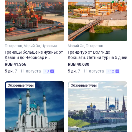
Татарстан, Марий Эл, Чувашия
Марий Эл, Татарстан
Границы больше не нужны: от
Гранд-тур от Волги до
Казани до Чебоксар и
Кокшаги. Летний тур на 5 дней
Йошкар-Олы летом за 5 дней
RUB 41,366
RUB 40,630
5 дн.
7—11 августа
5 дн.
7—11 августа
+3
+12
Обзорные туры
Обзорные туры