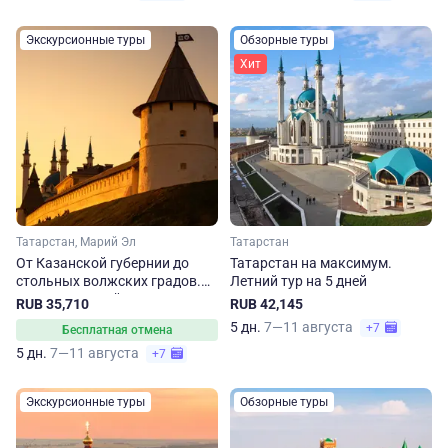
Экскурсионные туры
Обзорные туры
Хит
Татарстан, Марий Эл
Татарстан
От Казанской губернии до
Татарстан на максимум.
стольных волжских градов.
Летний тур на 5 дней
Экскурсионный тур в Казань
RUB 35,710
RUB 42,145
и Йошкар-Олу на 5 дней
5 дн.
7—11 августа
+7
Бесплатная отмена
5 дн.
7—11 августа
+7
Экскурсионные туры
Обзорные туры