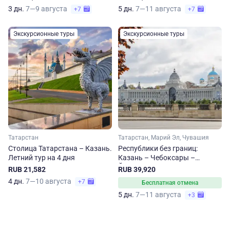
3 дн.
7—9 августа
5 дн.
7—11 августа
+7
+7
Экскурсионные туры
Экскурсионные туры
Татарстан
Татарстан, Марий Эл, Чувашия
Столица Татарстана – Казань.
Республики без границ:
Летний тур на 4 дня
Казань – Чебоксары –
Йошкар-Ола
RUB 21,582
RUB 39,920
4 дн.
7—10 августа
+7
Бесплатная отмена
5 дн.
7—11 августа
+3