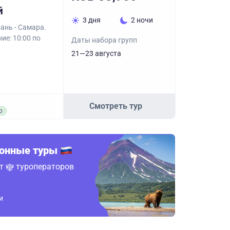
й
3 дня
2 ночи
ань - Самара.
ие: 10:00 по
Даты набора групп
21—23 августа
Смотреть тур
о
ионные туры
от
туроператоров
и