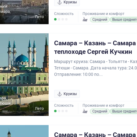
Круизы
жний
амара,
Сложность
Проживание и комфорт
Лето
Средний
Выше среднег
Самара – Казань – Самара
теплоходе Сергей Кучкин
Маршрут круиза: Самара - Тольятти - Каз
Тетюши - Самара. Дата начала тура: 24.0
Отправление: 10:00 по...
Круизы
ара,
етюши,
Сложность
Проживание и комфорт
Лето
Средний
Выше среднег
Самара – Казань – Самара