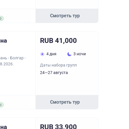
Смотреть тур
о
RUB 41,000
 на
4 дня
3 ночи
ань - Болгар -
8.2026.
Даты набора групп
24—27 августа
Смотреть тур
о
RUB 33,900
 на