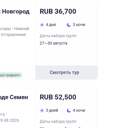
RUB 36,700
й Новгород
4 дня
3 ночи
оксары - Нижний
. Отправление:
Даты набора групп
27—30 августа
Смотреть тур
ше среднего
RUB 52,500
оде Семен
5 дней
4 ночи
га -
29.08.2026.
Даты набора групп