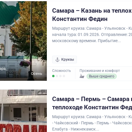
Самара – Казань на тепло
Константин Федин
Маршрут круиза: Самара - Ульяновск - К
начала тура: 01.09.2026. Отправление: 2
московскому времени. Прибытие...
Круизы
ара,
Сложность
Проживание и комфорт
Осень
Выше среднего
Самара – Пермь – Самара 
теплоходе Константин Фе
Маршрут круиза: Самара - Ульяновск - К
- Чайковский - Пермь - Пермь - Чайковски
Елабуга - Нижнекамск...