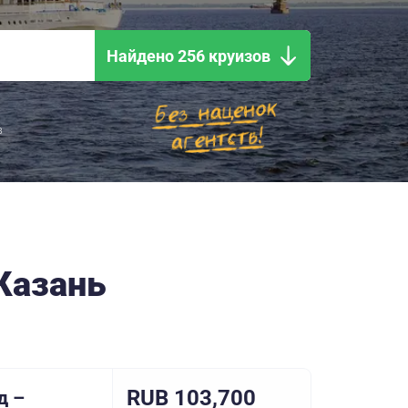
Найдено 256 круизов
в
Казань
RUB 103,700
д –