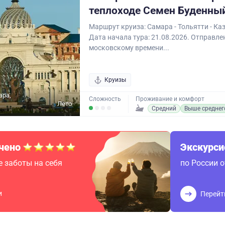
теплоходе Семен Буденны
Маршрут круиза: Самара - Тольятти - Каз
Дата начала тура: 21.08.2026. Отправлен
московскому времени...
Круизы
ара,
Сложность
Проживание и комфорт
Лето
Средний
Выше среднег
чено
Экскурс
 заботы на себя
по России 
и
Перейт