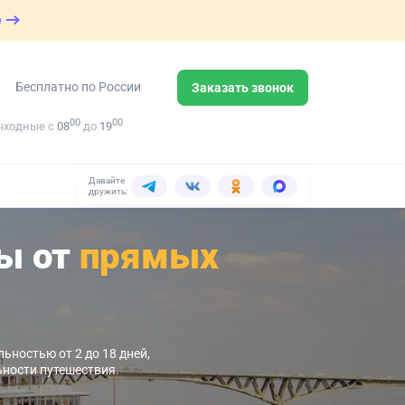
е
Бесплатно по России
Заказать звонок
00
00
ыходные с
08
до
19
Давайте
дружить:
ры от
прямых
ьностью от 2 до 18 дней,
ьности путешествия.