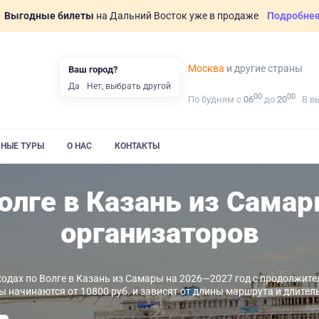
Выгодные билеты
на Дальний Восток уже в продаже
Подробне
Москва
и другие страны
Ваш город?
Да
Нет, выбрать другой
00
00
По будням с
06
до
20
В в
ВНЫЕ ТУРЫ
О НАС
КОНТАКТЫ
олге в Казань из Сама
организаторов
одах по Волге в Казань из Самары на 2026—2027 год с продолжител
ы начинаются от 10800 руб. и зависят от длины маршрута и длител