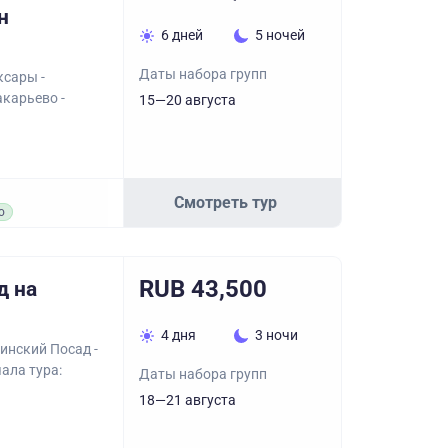
н
6 дней
5 ночей
Даты набора групп
ксары -
карьево -
15—20 августа
Смотреть тур
о
RUB 43,500
д на
4 дня
3 ночи
инский Посад -
ала тура:
Даты набора групп
18—21 августа