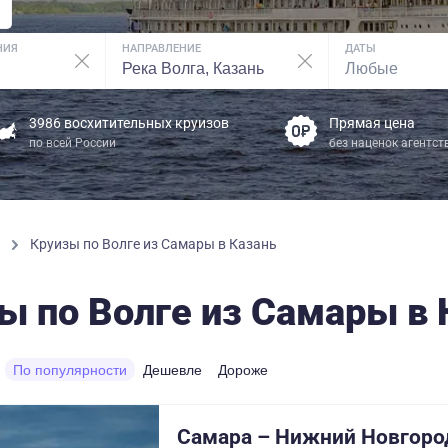
НИЯ
НАПРАВЛЕНИЕ
ДАТЫ
3986 восхитительных круизов
Прямая цена
по всей России
без наценок агентст
ы
Круизы по Волге из Самары в Казань
ы по Волге из Самары в 
По популярности
Дешевле
Дороже
Самара – Нижний Новгоро