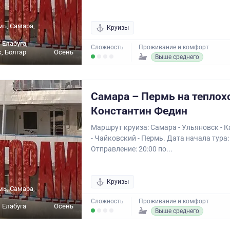
мь, Самара,
Круизы
 Елабуга,
Сложность
Проживание и комфорт
, Болгар
Осень
Выше среднего
Самара – Пермь на теплох
Константин Федин
Маршрут круиза: Самара - Ульяновск - К
- Чайковский - Пермь. Дата начала тура:
Отправление: 20:00 по...
Круизы
мь, Самара,
Сложность
Проживание и комфорт
 Елабуга
Осень
Выше среднего