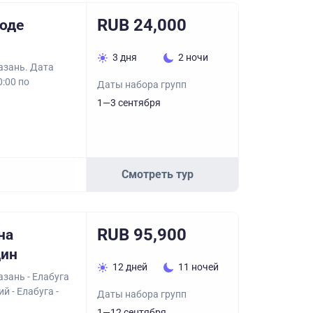
RUB 24,000
ходе
3 дня
2 ночи
азань. Дата
0:00 по
Даты набора групп
1—3 сентября
Смотреть тур
RUB 95,900
на
дин
12 дней
11 ночей
азань - Елабуга
й - Елабуга -
Даты набора групп
1—12 сентября