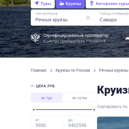
Туры
Круизы
Авторские туры
ТИП КРУИЗОВ
ГОРОД ОТПРАВЛЕ
Сертифицированный туроператор
в реестре туроператоров РТО 020723
Главная
Круизы по России
Речные круиз
Круиз
ЦЕНА, РУБ.
за тур
за сутки
Сортировать по:
от
до