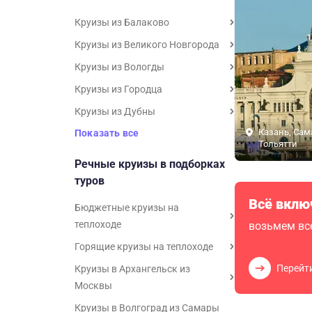
Круизы из Балаково
Круизы из Великого Новгорода
Круизы из Вологды
Круизы из Городца
Круизы из Дубны
Казань, Сам
Показать все
Тольятти
Речные круизы в подборках
туров
Всё вклю
Бюджетные круизы на
теплоходе
возьмем все
Горящие круизы на теплоходе
Перейт
Круизы в Архангельск из
Москвы
Круизы в Волгоград из Самары