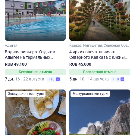
Адыгея
Кавказ, Ингушетия, Северная Осетия, Кабардино-Балкария, Чечня
Водная ривьера. Отдых в
4 ярких впечатления от
Адыгее на термальных
Северного Кавказа с Южным
источниках
горячим сердцем.
RUB 49,100
RUB 45,000
Сокращенный тур
Бесплатная отмена
Бесплатная отмена
7 дн.
16—22 августа
5 дн.
10—14 августа
+18
+19
Экскурсионные туры
Экскурсионные туры