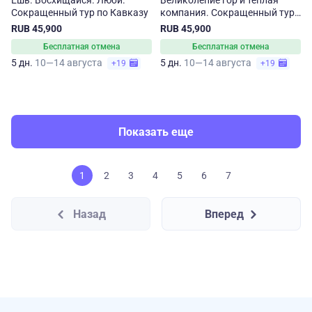
Ешь. Восхищайся. Люби.
Великолепие гор и теплая
Сокращенный тур по Кавказу
компания. Сокращенный тур
по Кавказу
RUB 45,900
RUB 45,900
Бесплатная отмена
Бесплатная отмена
5 дн.
10—14 августа
5 дн.
10—14 августа
+19
+19
Показать еще
1
2
3
4
5
6
7
Назад
Вперед