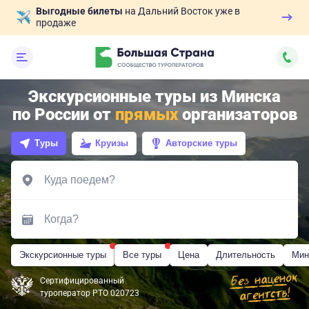
Выгодные билеты
на Дальний Восток уже в
продаже
Экскурсионные туры из Минска
по России от
прямых
организаторов
Туры
Круизы
Авторские туры
Экскурсионные туры
Все туры
Цена
Длительность
Мин
Сертифицированный
туроператор РТО 020723