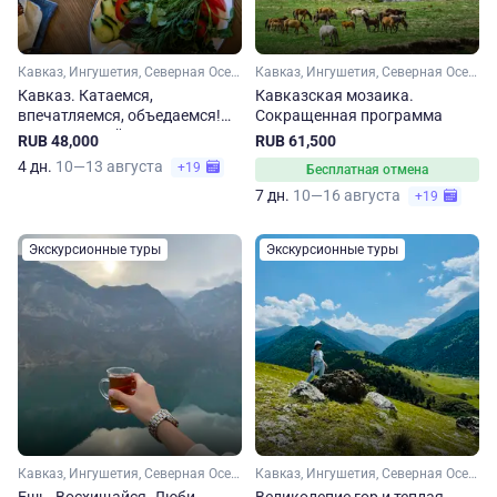
Кавказ, Ингушетия, Северная Осетия, Чечня
Кавказ, Ингушетия, Северная Осетия, Чечня, Дагестан, Кабардино-Балкария
Кавказ. Катаемся,
Кавказская мозаика.
впечатляемся, объедаемся!
Сокращенная программа
Сокращенный тур
RUB 48,000
RUB 61,500
4 дн.
10—13 августа
+19
Бесплатная отмена
7 дн.
10—16 августа
+19
Экскурсионные туры
Экскурсионные туры
Кавказ, Ингушетия, Северная Осетия, Чечня, Дагестан
Кавказ, Ингушетия, Северная Осетия, Чечня