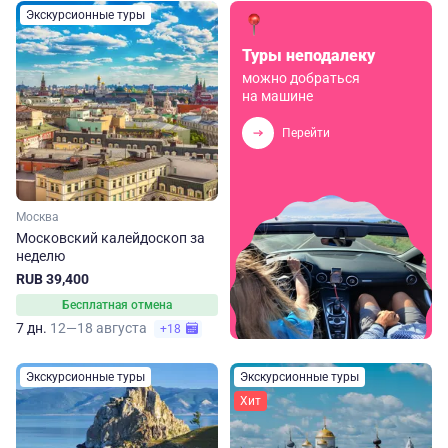
Экскурсионные туры
Туры неподалеку
можно добраться
на машине
Перейти
Москва
Московский калейдоскоп за
неделю
RUB 39,400
Бесплатная отмена
7 дн.
12—18 августа
+18
Экскурсионные туры
Экскурсионные туры
Хит