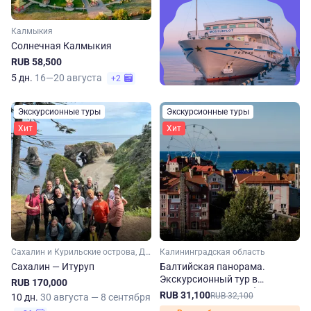
Калмыкия
Солнечная Калмыкия
RUB 58,500
5 дн.
16—20 августа
+2
Экскурсионные туры
Экскурсионные туры
Хит
Хит
Сахалин и Курильские острова, Дальний Восток
Калининградская область
Сахалин — Итуруп
Балтийская панорама.
Экскурсионный тур в
RUB 170,000
Калининградскую область
RUB 31,100
RUB 32,100
10 дн.
30 августа — 8 сентября