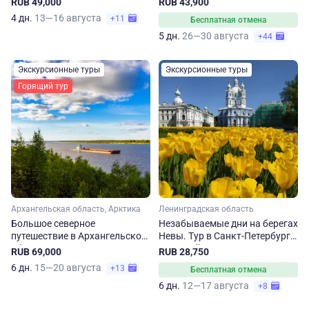
RUB 49,000
RUB 43,900
4 дн.
13—16 августа
+11
Бесплатная отмена
5 дн.
26—30 августа
+44
Экскурсионные туры
Экскурсионные туры
Горящий тур
Архангельская область, Арктика
Ленинградская область
Большое северное
Незабываемые дни на берегах
путешествие в Архангельской
Невы. Тур в Санкт-Петербург
области
на 6 дней
RUB 69,000
RUB 28,750
6 дн.
15—20 августа
+13
Бесплатная отмена
6 дн.
12—17 августа
+8