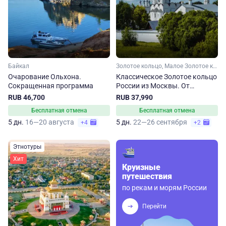
Байкал
Золотое кольцо, Малое Золотое кольцо, Ярославская область, Ивановская область, Костромская область, Владимирская область, Московская область
Очарование Ольхона.
Классическое Золотое кольцо
Сокращенная программа
России из Москвы. От
Сергиева Посада до
RUB 46,700
RUB 37,990
Владимира
Бесплатная отмена
Бесплатная отмена
5 дн.
16—20 августа
5 дн.
22—26 сентября
+4
+2
Этнотуры
Хит
Круизные
путешествия
по рекам и морям России
Перейти