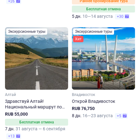
Раннее бронирование тура
+26
Бесплатная отмена
5 дн.
10—14 августа
+30
Экскурсионные туры
Экскурсионные туры
Хит
Алтай
Владивосток
Здравствуй Алтай!
Открой Владивосток
Национальный маршрут по
RUB 76,750
Алтайскому краю
RUB 55,000
8 дн.
16—23 августа
+5
Бесплатная отмена
7 дн.
31 августа — 6 сентября
+13