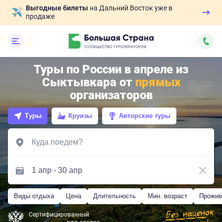
Выгодные билеты
на Дальний Восток уже в
продаже
Туры по России в апреле из
Сыктывкара от
прямых
организаторов
Туры
Круизы
Авторские туры
Виды отдыха
Цена
Длительность
Мин. возраст
Прожив
Сертифицированный