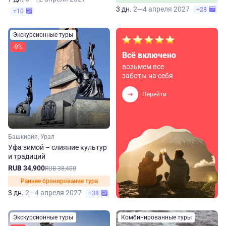
3 дн.
2—4 апреля 2027
+28
+10
Экскурсионные туры
-9%
Всё включено
возьмем все
заботы на себя
Перейти
Башкирия, Урал
Уфа зимой – слияние культур
и традиций
RUB 34,900
RUB 38,400
Раннее бронирование тура
3 дн.
2—4 апреля 2027
+38
Экскурсионные туры
Комбинированные туры