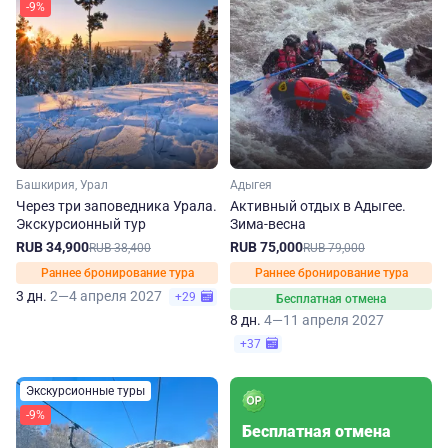
-9%
Башкирия, Урал
Адыгея
Через три заповедника Урала.
Активный отдых в Адыгее.
Экскурсионный тур
Зима-весна
RUB 34,900
RUB 75,000
RUB 38,400
RUB 79,000
Раннее бронирование тура
Раннее бронирование тура
3 дн.
2—4 апреля 2027
+29
Бесплатная отмена
8 дн.
4—11 апреля 2027
+37
Экскурсионные туры
-9%
Бесплатная отмена