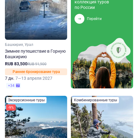
коллекция туров
по России
Перейти
Башкирия, Урал
Зимнее путешествие в Горную
Башкирию
RUB 83,500
RUB 91,900
Раннее бронирование тура
7 дн.
7—13 апреля 2027
+34
Экскурсионные туры
Комбинированные туры
-9%