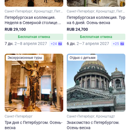
Санкт-Петербург, Кронштадт, Петергоф
Санкт-Петербург, Кронштадт, Петергоф
Петербургская коллекция.
Петербургская коллекция. Тур
Неделя в Северной столице.
на 6 дней. Осень-весна
Осень-весна
RUB 29,100
RUB 24,700
Бесплатная отмена
Бесплатная отмена
7 дн.
2—8 апреля 2027
6 дн.
2—7 апреля 2027
+24
+25
Экскурсионные туры
Отдых с детьми
Санкт-Петербург
Санкт-Петербург, Кронштадт
Три дня с Петербургом. Осень-
Знакомство с Петербургом.
весна
Осень-весна