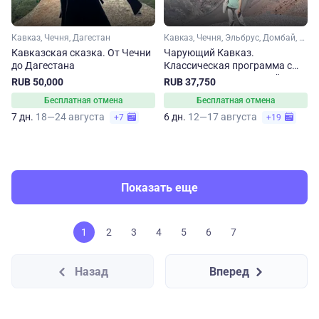
Кавказ, Чечня, Дагестан
Кавказ, Чечня, Эльбрус, Домбай, Карачаево-Черкесия, Кабардино-Балкария, Ставропольский край, Кавказские Минеральные Воды
Кавказская сказка. От Чечни
Чарующий Кавказ.
до Дагестана
Классическая программа с
путешествием в Грозный
RUB 50,000
RUB 37,750
Бесплатная отмена
Бесплатная отмена
7 дн.
18—24 августа
6 дн.
12—17 августа
+7
+19
Показать еще
1
2
3
4
5
6
7
Назад
Вперед