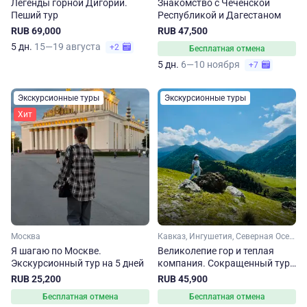
Легенды горной Дигории.
Знакомство с Чеченской
Пеший тур
Республикой и Дагестаном
RUB 69,000
RUB 47,500
5 дн.
15—19 августа
+2
Бесплатная отмена
5 дн.
6—10 ноября
+7
Экскурсионные туры
Экскурсионные туры
Хит
Москва
Кавказ, Ингушетия, Северная Осетия, Чечня
Я шагаю по Москве.
Великолепие гор и теплая
Экскурсионный тур на 5 дней
компания. Сокращенный тур
по Кавказу
RUB 25,200
RUB 45,900
Бесплатная отмена
Бесплатная отмена