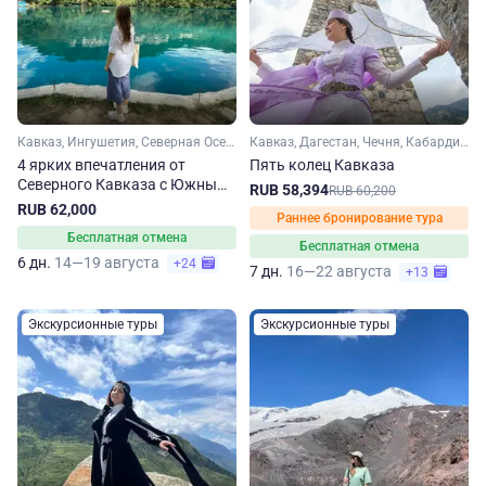
Кавказ, Ингушетия, Северная Осетия, Кабардино-Балкария, Чечня
Кавказ, Дагестан, Чечня, Кабардино-Балкария, Северная Осетия, Ингушетия
4 ярких впечатления от
Пять колец Кавказа
Северного Кавказа с Южным
RUB 58,394
RUB 60,200
горячим сердцем
RUB 62,000
Раннее бронирование тура
Бесплатная отмена
Бесплатная отмена
6 дн.
14—19 августа
+24
7 дн.
16—22 августа
+13
Экскурсионные туры
Экскурсионные туры