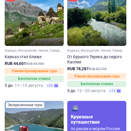
Кавказ, Ингушетия, Чечня, Северная Осетия
Кавказ, Ингушетия, Чечня, Северная Осетия, Дагестан
Кавказ стал ближе
От бурного Терека до седого
Каспия
RUB 44,601
RUB 45,980
RUB 78,287
RUB 80,708
Раннее бронирование тура
Раннее бронирование тура
Бесплатная отмена
Бесплатная отмена
5 дн.
11—15 августа
+29
9 дн.
12—20 августа
+13
Экскурсионные туры
Круизные
путешествия
по рекам и морям России