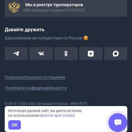
Мы в реестре туроператоров
ООО «Большая Страна» РТО 020723
Давайте дружить
Вдохновляем на путешествия
по России
Пользовательское соглашение
Политика конфиденциальности
© 2016—2026 ООО «Большая Страна». ИНН/КПП
5908078160/590801001 ОГРН 1185958020533
Используя данный сайт, вы даете согласие
Номер в реестре Роскомнадзора № 59-18-006319 (Приказ № 321 от
на использование
файлов куки (cookie)
11.10.2018)
Полное или частичное копирование изображений и текстов возможно
OK
только с указанием активной ссылки на сайт Большая Страна.