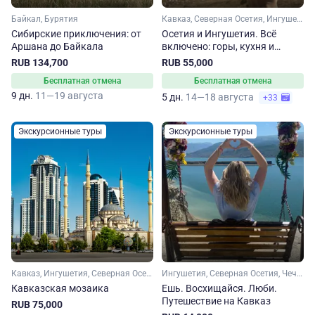
Байкал, Бурятия
Кавказ, Северная Осетия, Ингушетия
Сибирские приключения: от
Осетия и Ингушетия. Всё
Аршана до Байкала
включено: горы, кухня и
танцы
RUB 134,700
RUB 55,000
Бесплатная отмена
Бесплатная отмена
9 дн.
11—19 августа
5 дн.
14—18 августа
+33
Экскурсионные туры
Экскурсионные туры
Кавказ, Ингушетия, Северная Осетия, Чечня, Дагестан, Кабардино-Балкария
Ингушетия, Северная Осетия, Чечня, Кавказ, Дагестан
Кавказская мозаика
Ешь. Восхищайся. Люби.
Путешествие на Кавказ
RUB 75,000