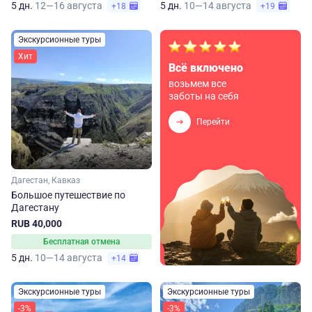
5 дн.
12—16 августа
5 дн.
10—14 августа
+18
+19
Экскурсионные туры
Хит
Всё включено
возьмем все
заботы на себя
Перейти
Дагестан, Кавказ
Большое путешествие по
Дагестану
RUB 40,000
Бесплатная отмена
5 дн.
10—14 августа
+14
Экскурсионные туры
Экскурсионные туры
-3%
-3%