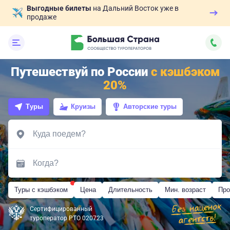
Выгодные билеты
на Дальний Восток уже в
продаже
Путешествуй по России
с кэшбэком
20%
Туры
Круизы
Авторские туры
Туры с кэшбэком
Цена
Длительность
Мин. возраст
Про
Сертифицированный
туроператор РТО 020723