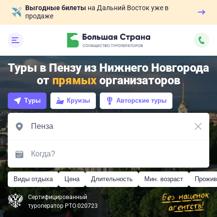
Выгодные билеты
на Дальний Восток уже в
продаже
Туры в Пензу из Нижнего Новгорода
от
прямых
организаторов
Туры
Круизы
Авторские туры
Виды отдыха
Цена
Длительность
Мин. возраст
Прожив
Сертифицированный
туроператор РТО 020723