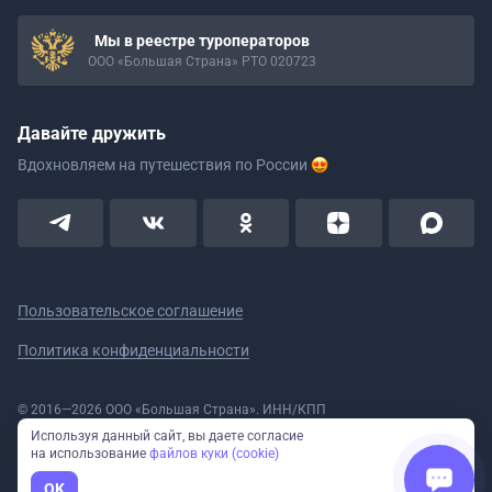
Мы в реестре туроператоров
ООО «Большая Страна» РТО 020723
Давайте дружить
Вдохновляем на путешествия
по России
Пользовательское соглашение
Политика конфиденциальности
© 2016—2026 ООО «Большая Страна». ИНН/КПП
5908078160/590801001 ОГРН 1185958020533
Используя данный сайт, вы даете согласие
Номер в реестре Роскомнадзора № 59-18-006319 (Приказ № 321 от
на использование
файлов куки (cookie)
11.10.2018)
Полное или частичное копирование изображений и текстов возможно
OK