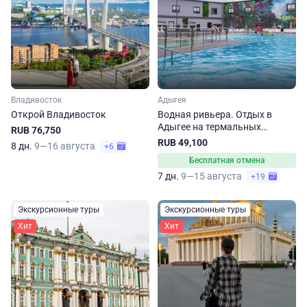
Владивосток
Адыгея
Открой Владивосток
Водная ривьера. Отдых в
Адыгее на термальных
RUB 76,750
источниках
RUB 49,100
8 дн.
9—16 августа
+6
Бесплатная отмена
7 дн.
9—15 августа
+19
Экскурсионные туры
Экскурсионные туры
Хит
Хит