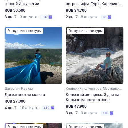
горной Ингушетии
петроглифы. Тур в Карелию и
Архангельскую область
RUB 50,500
RUB 34,700
3 дн.
7—9 августа
2 дн.
7—8 августа
+16
+6
Экскурсионные туры
Экскурсионные туры
Дагестан, Кавказ
Кольский полуостров, Мурманская область, Арктика
Дагестанская сказка
Кольский экспресс. 3 дня на
Кольском полуострове
RUB 27,000
RUB 47,900
4 дн.
7—10 августа
+12
3 дн.
7—9 августа
+10
Экскурсионные туры
Экскурсионные туры