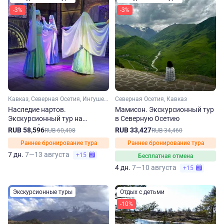
-3%
-3%
Кавказ, Северная Осетия, Ингушетия, Кабардино-Балкария, Чечня
Северная Осетия, Кавказ
Наследие нартов.
Мамисон. Экскурсионный тур
Экскурсионный тур на
в Северную Осетию
Северный Кавказ
RUB 58,596
RUB 33,427
RUB 60,408
RUB 34,460
Раннее бронирование тура
Раннее бронирование тура
7 дн.
7—13 августа
+15
Бесплатная отмена
4 дн.
7—10 августа
+15
Экскурсионные туры
Отдых с детьми
-10%