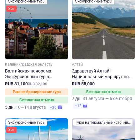
Экскурсионные туры
Экскурсионные туры
Хит
Калининградская область
Алтай
Балтийская панорама.
Здравствуй Алтай!
Экскурсионный тур в
Национальный маршрут по
Калининградскую область
Алтайскому краю
RUB 31,100
RUB 55,000
RUB 32,100
Раннее бронирование тура
Бесплатная отмена
7 дн.
31 августа — 6 сентября
Бесплатная отмена
+13
5 дн.
10—14 августа
+30
Экскурсионные туры
Туры на термальные источники
Хит