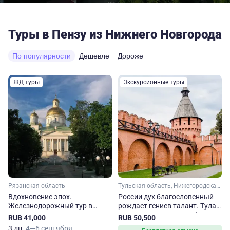
Туры в Пензу из Нижнего Новгорода
По популярности
Дешевле
Дороже
ЖД туры
Экскурсионные туры
Рязанская область
Тульская область, Нижегородская область, Липецкая область, Тамбовская область
Вдохновение эпох.
России дух благословенный
Железнодорожный тур в
рождает гениев талант. Тула
Пензу и Рязань
– Липецк – Елец – Тамбов –
RUB 41,000
RUB 50,500
Пенза – Нижний Новгород
3 дн.
4—6 сентября