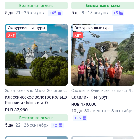
Бесплатная отмена
Бесплатная отмена
5 дн.
21—25 августа
5 дн.
9—13 августа
+45
+5
Экскурсионные туры
Экскурсионные туры
Хит
Хит
Золотое кольцо, Малое Золотое кольцо, Ярославская область, Ивановская область, Костромская область, Владимирская область, Московская область
Сахалин и Курильские острова, Дальний Восток
Классическое Золотое кольцо
Сахалин — Итуруп
России из Москвы. От
RUB 170,000
Сергиева Посада до
RUB 37,990
10 дн.
30 августа — 8 сентября
Владимира
Бесплатная отмена
+26
5 дн.
22—26 сентября
+2