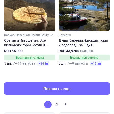
Кавказ, Северная Осетия, Ингушетия
Карелия
Осетия и Ингушетия. Всё
Душа Карелии: фьорды, горы
включено: горы, кухня и
и водопады за 3 дня
танцы
RUB 55,000
RUB 43,920
RUB 48,800
Бесплатная отмена
Бесплатная отмена
5 дн.
7—11 августа
3 дн.
7—9 августа
+34
+12
Показать еще
1
2
3