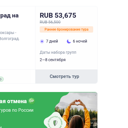
RUB 53,675
рад на
RUB 56,500
Раннее бронирование тура
оксары -
 Волгоград.
7 дней
6 ночей
Даты набора групп
2—8 сентября
Смотреть тур
о
ая отмена
туров по России
и