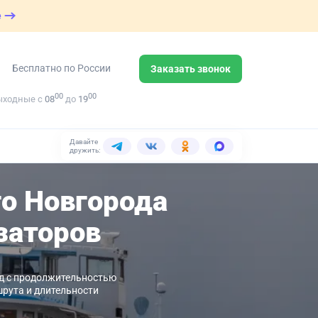
е
Бесплатно по России
Заказать звонок
00
00
ыходные с
08
до
19
Давайте
дружить:
го Новгорода
заторов
од с продолжительностью
шрута и длительности