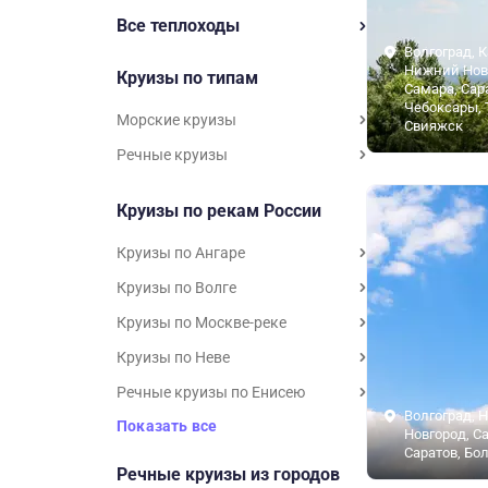
Все теплоходы
Волгоград, К
Нижний Нов
Круизы по типам
Самара, Сар
Чебоксары, 
Морские круизы
Свияжск
Речные круизы
Круизы по рекам России
Круизы по Ангаре
Круизы по Волге
Круизы по Москве-реке
Круизы по Неве
Речные круизы по Енисею
Волгоград, 
Показать все
Новгород, С
Саратов, Бо
Речные круизы из городов