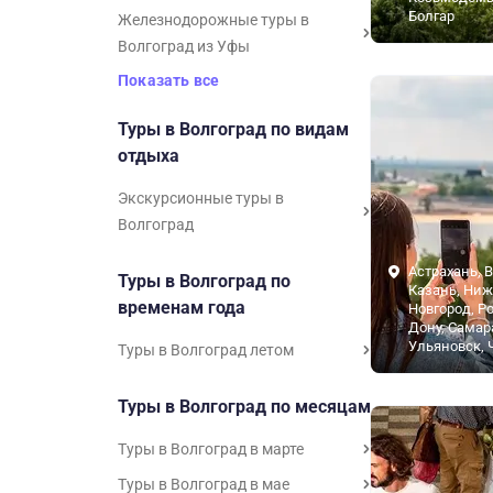
Болгар
Железнодорожные туры в
Волгоград из Уфы
Показать все
Туры в Волгоград по видам
отдыха
Экскурсионные туры в
Волгоград
Астрахань, В
Туры в Волгоград по
Казань, Ни
временам года
Новгород, Ро
Дону, Самара
Ульяновск, 
Туры в Волгоград летом
Туры в Волгоград по месяцам
Туры в Волгоград в марте
Туры в Волгоград в мае