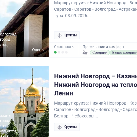
Маршрут круиза: Нижний Новгород - Болг
Саратов - Саратов - Волгоград - Астраха
тура: 03.09.2026...
олгоград,
Круизы
город,
атов,
Сложность
Проживание и комфорт
Осень
Средний
Выше среднег
Нижний Новгород – Казан
Нижний Новгород на тепл
Ленин
Маршрут круиза: Нижний Новгород - Каза
Саратов - Волгоград - Волгоград - Сарато
азань,
Болгар - Чебоксары...
город,
атов,
Круизы
Тольятти,
янск,