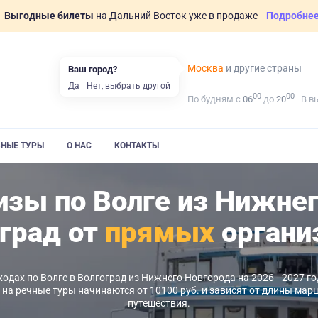
Выгодные билеты
на Дальний Восток уже в продаже
Подробне
Москва
и другие страны
Ваш город?
Да
Нет, выбрать другой
00
00
По будням с
06
до
20
В в
ВНЫЕ ТУРЫ
О НАС
КОНТАКТЫ
зы по Волге из Нижне
оград от
прямых
органи
ходах по Волге в Волгоград из Нижнего Новгорода на 2026—2027 г
ны на речные туры начинаются от 10100 руб. и зависят от длины мар
путешествия.