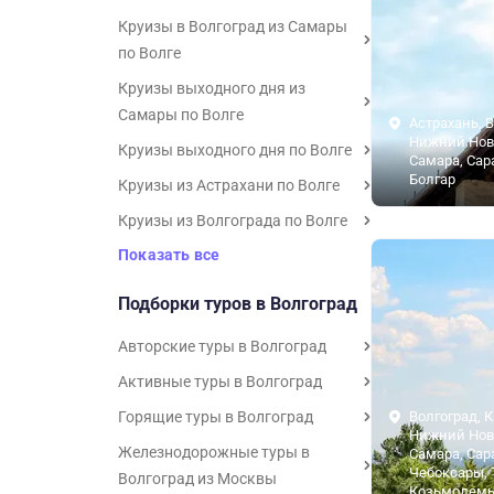
Круизы в Волгоград из Самары
по Волге
Круизы выходного дня из
Самары по Волге
Астрахань, В
Нижний Нов
Круизы выходного дня по Волге
Самара, Сар
Болгар
Круизы из Астрахани по Волге
Круизы из Волгограда по Волге
Показать все
Подборки туров в Волгоград
Авторские туры в Волгоград
Активные туры в Волгоград
Горящие туры в Волгоград
Волгоград, К
Нижний Нов
Железнодорожные туры в
Самара, Сар
Чебоксары, 
Волгоград из Москвы
Козьмодемь