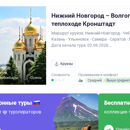
Нижний Новгород – Волгог
теплоходе Кронштадт
Маршрут круиза: Нижний Новгород - Чеб
Казань - Ульяновск - Самара - Саратов -
Дата начала тура: 02.09.2026...
азань,
Круизы
город,
атов,
Сложность
Проживание и комфорт
Чебоксары
Осень
Средний
Выше среднег
ионные туры
Бесплатн
от
туроператоров
коллекция 
Перейт
и