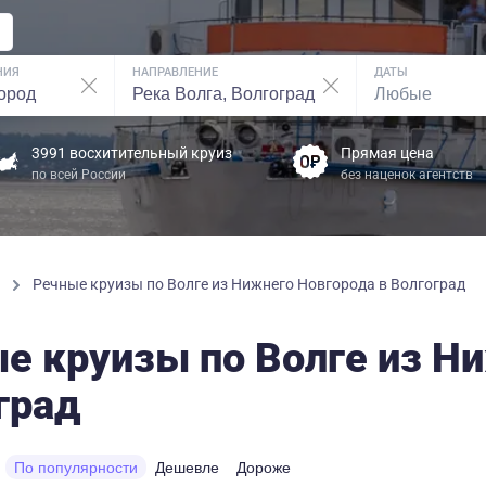
НИЯ
НАПРАВЛЕНИЕ
ДАТЫ
3991 восхитительный круиз
Прямая цена
по всей России
без наценок агентств
ы
Речные круизы по Волге из Нижнего Новгорода в Волгоград
е круизы по Волге из Н
град
По популярности
Дешевле
Дороже