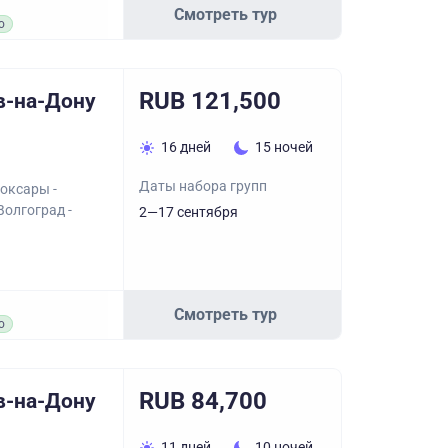
Смотреть тур
о
RUB 121,500
в-на-Дону
16 дней
15 ночей
Даты набора групп
оксары -
Волгоград -
2—17 сентября
Смотреть тур
о
RUB 84,700
в-на-Дону
11 дней
10 ночей