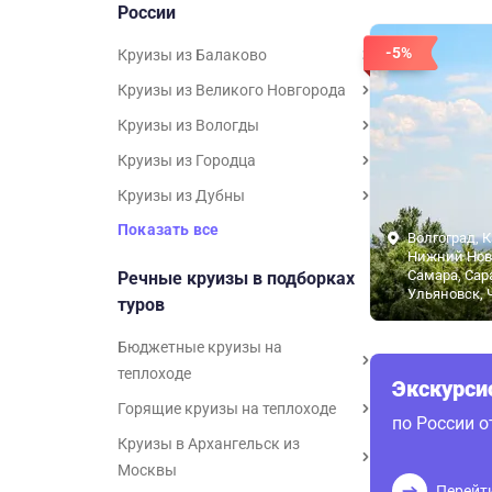
России
-5%
Круизы из Балаково
Круизы из Великого Новгорода
Круизы из Вологды
Круизы из Городца
Круизы из Дубны
Показать все
Волгоград, К
Нижний Нов
Самара, Сар
Речные круизы в подборках
Ульяновск, 
туров
Бюджетные круизы на
теплоходе
Экскурс
Горящие круизы на теплоходе
по России 
Круизы в Архангельск из
Москвы
Перейт