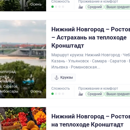
Сложность
Проживание и комфорт
Осень
Средний
Выше среднег
Нижний Новгород – Росто
– Астрахань на теплоходе
Кронштадт
Маршрут круиза: Нижний Новгород - Чеб
Казань - Ульяновск - Самара - Саратов - 
Ильевка - Романовская...
олгоград,
жний
Круизы
стов-на-
, Саратов,
Сложность
Проживание и комфорт
Чебоксары
Осень
Средний
Выше среднег
Нижний Новгород – Росто
на теплоходе Кронштадт