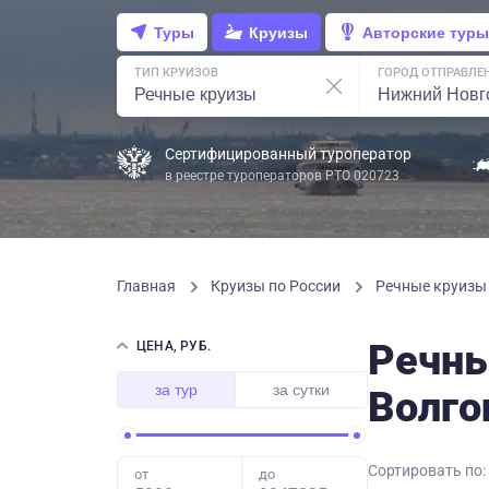
Туры
Круизы
Авторские туры
ТИП КРУИЗОВ
ГОРОД ОТПРАВЛЕ
Сертифицированный туроператор
в реестре туроператоров РТО 020723
Главная
Круизы по России
Речные круиз
Речны
ЦЕНА, РУБ.
за тур
за сутки
Волго
Сортировать по:
от
до