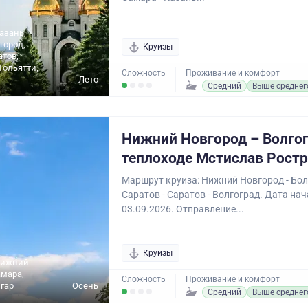
азань,
город,
Круизы
атов,
Тольятти,
Сложность
Проживание и комфорт
Лето
Средний
Выше среднег
Нижний Новгород – Волгог
теплоходе Мстислав Рост
Маршрут круиза: Нижний Новгород - Болг
Саратов - Саратов - Волгоград. Дата нач
03.09.2026. Отправление...
Круизы
Нижний
амара,
Сложность
Проживание и комфорт
лгар
Осень
Средний
Выше среднег