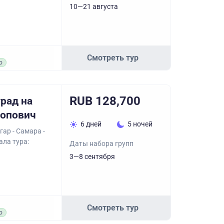
10—21 августа
Смотреть тур
о
RUB 128,700
рад на
ропович
6 дней
5 ночей
ар - Самара -
ала тура:
Даты набора групп
3—8 сентября
Смотреть тур
о