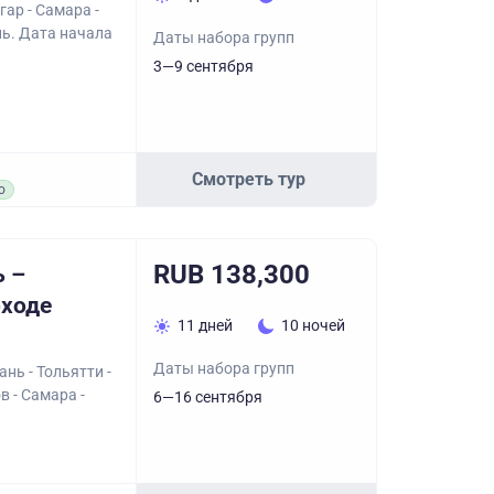
ар - Самара -
нь. Дата начала
Даты набора групп
3—9 сентября
Смотреть тур
о
RUB 138,300
ь –
оходе
11 дней
10 ночей
Даты набора групп
нь - Тольятти -
в - Самара -
6—16 сентября