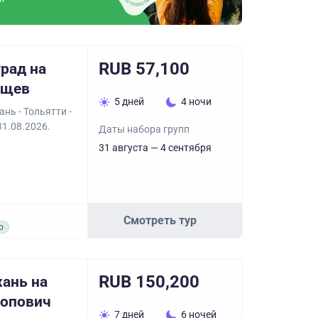
RUB 57,100
рад на
ищев
5 дней
4 ночи
нь - Тольятти -
31.08.2026.
Даты набора групп
31 августа — 4 сентября
Смотреть тур
о
RUB 150,200
ань на
ропович
7 дней
6 ночей