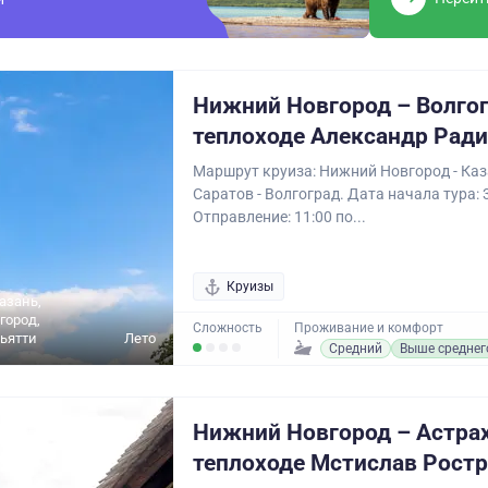
Нижний Новгород – Волгог
теплоходе Александр Рад
Маршрут круиза: Нижний Новгород - Каза
Саратов - Волгоград. Дата начала тура: 
Отправление: 11:00 по...
Круизы
азань,
город,
Сложность
Проживание и комфорт
льятти
Лето
Средний
Выше среднег
Нижний Новгород – Астрах
теплоходе Мстислав Рост