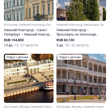
Кострома, Нижний Новгород, Рыбинск, Санкт-Петербург, Ярославль, Плес, Кузино, Вытегра, Свирьстрой
Нижний Новгород, Чебоксары, Ярославль, Городец
Нижний Новгород – Санкт-
Нижний Новгород –
Петербург – Нижний Новгород
Ярославль на теплоходе
на теплоходе Александр
Зосима Шашков
RUB 194,800
RUB 60,100
Радищев
13 дн.
15—27 августа
5 дн.
18—22 августа
Отдых с детьми
Отдых с детьми
Кострома, Москва, Нижний Новгород, Рыбинск, Ярославль, Плес, Мышкин, Городец
Кострома, Москва, Нижний Новгород, Рыбинск, Тверь, Ярославль, Углич, Калязин, Плес, Кинешма, Мышкин, Городец, Юрьевец