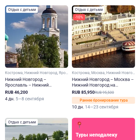
Отдых с детьми
Отдых с детьми
-10%
Кострома, Нижний Новгород, Ярославль, Плес, Городец
Кострома, Москва, Нижний Новгород, Тверь, Ярославль, Углич, Плес, Кинешма, Мышкин, Городец
Нижний Новгород –
Нижний Новгород – Москва –
Ярославль – Нижний
Нижний Новгород на
Новгород на теплоходе
теплоходе Александр Суворов
RUB 46,200
RUB 85,950
RUB 95,500
Виссарион Белинский
4 дн.
5—8 сентября
Раннее бронирование тура
10 дн.
14—23 сентября
Отдых с детьми
Туры неподалеку