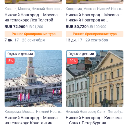
Казань, Москва, Нижний Новгород, Чебоксары, Ярославль, Углич, Городец
Кострома, Москва, Нижний Новгород, Рыбинск, Тверь, Ярославль, Углич, Калязин, Плес, Кинешма, Мышкин, Городец, Юрьевец, Завидово
Нижний Новгород – Москва
Нижний Новгород – Москва –
на теплоходе Лев Толстой
Нижний Новгород на
теплоходе Константин Федин
RUB 72,960
RUB 80,720
RUB 91,200
RUB 100,900
Раннее бронирование тура
Раннее бронирование тура
7 дн.
17—23 сентября
13 дн.
17—29 сентября
Отдых с детьми
Отдых с детьми
-5%
-20%
Кострома, Москва, Нижний Новгород, Рыбинск, Тверь, Ярославль, Плес, Кинешма, Мышкин, Городец, Юрьевец
Нижний Новгород, Санкт-Петербург, Ярославль, Кинешма, Городец, Юрьевец, Верхние Мандроги
Нижний Новгород – Москва
Нижний Новгород – Кинешма
на теплоходе Константин
– Санкт-Петербург на