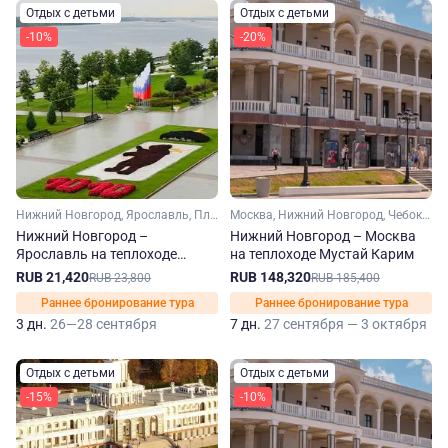
Отдых с детьми
Отдых с детьми
-10%
-20%
Нижний Новгород, Ярославль, Плес, Кинешма, Городец
Москва, Нижний Новгород, Чебоксары, Ярославль, Мышкин, Городец
Нижний Новгород –
Нижний Новгород – Москва
Ярославль на теплоходе
на теплоходе Мустай Карим
Кронштадт
RUB 21,420
RUB 148,320
RUB 23,800
RUB 185,400
Раннее бронирование тура
Раннее бронирование тура
3 дн.
26—28 сентября
7 дн.
27 сентября — 3 октября
Отдых с детьми
Отдых с детьми
-15%
-10%