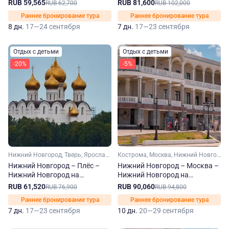
Федин
теплоходе Ленин
RUB 59,565
RUB 81,600
RUB 62,700
RUB 102,000
Раннее бронирование тура
Раннее бронирование тура
8 дн.
17—24 сентября
7 дн.
17—23 сентября
Отдых с детьми
Отдых с детьми
-20%
-5%
Нижний Новгород, Тверь, Ярославль, Плес, Кинешма, Мышкин, Городец
Кострома, Москва, Нижний Новгород, Рыбинск, Ярославль, Углич, Калязин, Плес, Городец
Нижний Новгород – Плёс –
Нижний Новгород – Москва –
Нижний Новгород на
Нижний Новгород на
теплоходе Русь
теплоходе Александр
RUB 61,520
RUB 90,060
RUB 76,900
RUB 94,800
Радищев
Раннее бронирование тура
Раннее бронирование тура
7 дн.
17—23 сентября
10 дн.
20—29 сентября