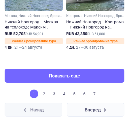
Москва, Нижний Новгород, Ярославль, Углич, Городец
Кострома, Нижний Новгород, Ярославль, Плес, Городец, Юрьевец
Нижний Новгород – Москва
Нижний Новгород – Кострома
на теплоходе Максим
– Нижний Новгород на
Литвинов
теплоходе Иван Бунин
RUB 52,705
RUB 43,350
RUB 54,901
RUB 51,000
Раннее бронирование тура
Раннее бронирование тура
4 дн.
21—24 августа
4 дн.
27—30 августа
Показать еще
1
2
3
4
5
6
7
Назад
Вперед