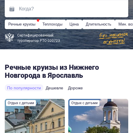
Речные круизы
Теплоходы
Цена
Длительность
Мин. во
Сертифицированный
туроператор РТО 020723
Речные круизы из Нижнего
Новгорода в Ярославль
По популярности
Дешевле
Дороже
Отдых с детьми
Отдых с детьми