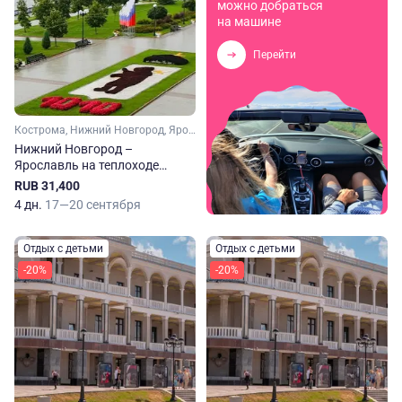
можно добраться
на машине
Перейти
Кострома, Нижний Новгород, Ярославль, Плес, Кинешма, Городец, Юрьевец
Нижний Новгород –
Ярославль на теплоходе
Константин Федин
RUB 31,400
4 дн.
17—20 сентября
Отдых с детьми
Отдых с детьми
-20%
-20%