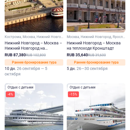
Кострома, Москва, Нижний Новгород, Ярославль, Углич, Калязин, Плес, Кинешма, Мышкин, Городец
Москва, Нижний Новгород, Ярославль, Плес, Кинешма, Мышкин, Городец
Нижний Новгород – Москва –
Нижний Новгород – Москва
Нижний Новгород на
на теплоходе Кронштадт
теплоходе Кронштадт
RUB 87,380
RUB 35,640
RUB 102,800
RUB 39,600
Раннее бронирование тура
Раннее бронирование тура
10 дн.
26 сентября — 5
5 дн.
26—30 сентября
октября
Отдых с детьми
Отдых с детьми
-4%
-15%