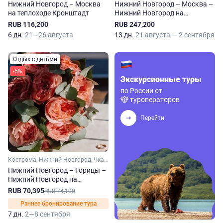
Нижний Новгород – Москва
Нижний Новгород – Москва –
на теплоходе Кронштадт
Нижний Новгород на
теплоходе Кронштадт
RUB 116,200
RUB 247,200
6 дн.
21—26 августа
13 дн.
21 августа — 2 сентября
Отдых с детьми
-5%
Экскурсионные туры
по России от
туроператоров
Перейти
Кострома, Нижний Новгород, Чкаловский, Ярославль, Углич, Плес
Нижний Новгород – Горицы –
Нижний Новгород на
теплоходе Михаил Фрунзе
RUB 70,395
RUB 74,100
Раннее бронирование тура
7 дн.
2—8 сентября