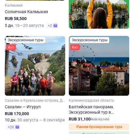
Калмыкия
Солнечная Калмыкия
RUB 58,500
5 дн.
16—20 августа
+2
Экскурсионные туры
Экскурсионные туры
Хит
Хит
Сахалин и Курильские острова, Дальний Восток
Калининградская область
Сахалин — Итуруп
Балтийская панорама.
Экскурсионный тур в
RUB 170,000
Калининградскую область
RUB 31,100
RUB 32,100
10 дн.
30 августа — 8 сентября
Раннее бронирование тура
+26