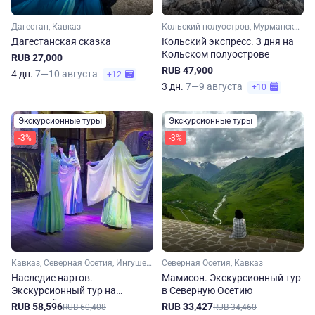
Дагестан, Кавказ
Кольский полуостров, Мурманская область, Арктика
Дагестанская сказка
Кольский экспресс. 3 дня на
Кольском полуострове
RUB 27,000
RUB 47,900
4 дн.
7—10 августа
+12
3 дн.
7—9 августа
+10
Экскурсионные туры
Экскурсионные туры
-3%
-3%
Кавказ, Северная Осетия, Ингушетия, Кабардино-Балкария, Чечня
Северная Осетия, Кавказ
Наследие нартов.
Мамисон. Экскурсионный тур
Экскурсионный тур на
в Северную Осетию
Северный Кавказ
RUB 58,596
RUB 33,427
RUB 60,408
RUB 34,460