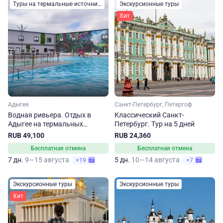
Туры на термальные источники
Экскурсионные туры
Хит
Адыгея
Санкт-Петербург, Петергоф
Водная ривьера. Отдых в
Классический Санкт-
Адыгее на термальных
Петербург. Тур на 5 дней
источниках
RUB 49,100
RUB 24,360
Бесплатная отмена
Бесплатная отмена
7 дн.
9—15 августа
5 дн.
10—14 августа
+19
+7
Экскурсионные туры
Экскурсионные туры
Хит