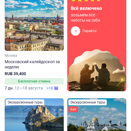
Всё включено
возьмем все
заботы на себя
Перейти
Москва
Московский калейдоскоп за
неделю
RUB 39,400
Бесплатная отмена
7 дн.
12—18 августа
+18
Экскурсионные туры
Экскурсионные туры
Хит