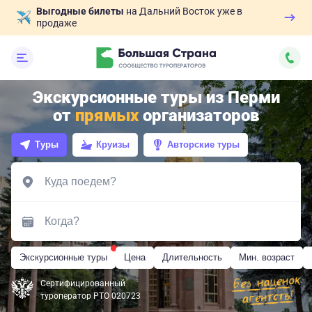
Выгодные билеты
на Дальний Восток уже в
продаже
Экскурсионные туры из Перми
от
прямых
организаторов
Туры
Круизы
Авторские туры
Экскурсионные туры
Цена
Длительность
Мин. возраст
Сертифицированный
туроператор РТО 020723