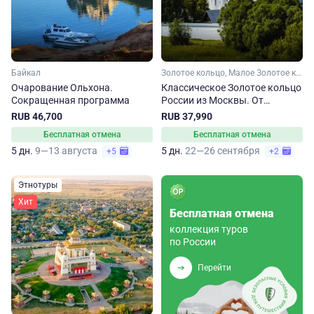
Байкал
Золотое кольцо, Малое Золотое кольцо, Ярославская область, Ивановская область, Костромская область, Владимирская область, Московская область
Очарование Ольхона.
Классическое Золотое кольцо
Сокращенная программа
России из Москвы. От
Сергиева Посада до
RUB 46,700
RUB 37,990
Владимира
Бесплатная отмена
Бесплатная отмена
5 дн.
9—13 августа
5 дн.
22—26 сентября
+5
+2
Этнотуры
Хит
Бесплатная отмена
коллекция туров
по России
Перейти