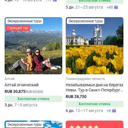
+11
Бесплатная отмена
5 дн.
21—25 августа
+45
Экскурсионные туры
Экскурсионные туры
Горящий тур
Алтай
Ленинградская область
Алтай этнический
Незабываемые дни на берегах
Невы. Тур в Санкт-Петербург
RUB 30,875
RUB 32,500
на 6 дней
RUB 28,750
Бесплатная отмена
Бесплатная отмена
3 дн.
7—9 августа
6 дн.
12—17 августа
+8
Экскурсионные туры