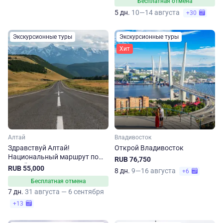
Бесплатная отмена
5 дн.
10—14 августа
+30
Экскурсионные туры
Экскурсионные туры
Хит
Алтай
Владивосток
Здравствуй Алтай!
Открой Владивосток
Национальный маршрут по
RUB 76,750
Алтайскому краю
RUB 55,000
8 дн.
9—16 августа
+6
Бесплатная отмена
7 дн.
31 августа — 6 сентября
+13