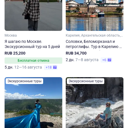
Москва
Карелия, Архангельская область, Арктика
Я шагаю по Москве.
Соловки, Беломорканал и
Экскурсионный тур на 5 дней
петроглифы. Тур в Карелию и
Архангельскую область
RUB 25,200
RUB 34,700
2 дн.
7—8 августа
+6
Бесплатная отмена
5 дн.
12—16 августа
+18
Экскурсионные туры
Экскурсионные туры