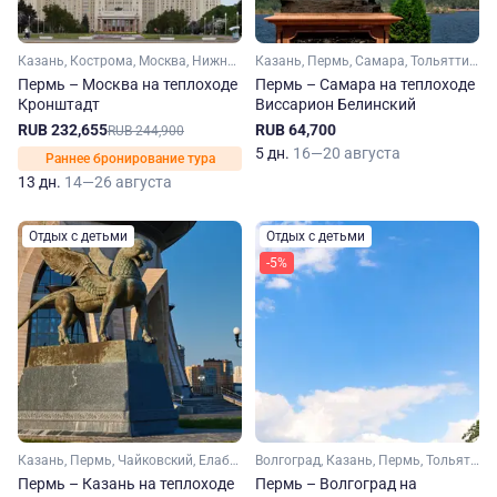
Казань, Кострома, Москва, Нижний Новгород, Пермь, Рыбинск, Чебоксары, Ярославль, Плес, Чайковский, Чистополь, Мышкин, Нижнекамск, Свияжск, Городец
Казань, Пермь, Самара, Тольятти, Чайковский, Елабуга
Пермь – Москва на теплоходе
Пермь – Самара на теплоходе
Кронштадт
Виссарион Белинский
RUB 232,655
RUB 64,700
RUB 244,900
5 дн.
16—20 августа
Раннее бронирование тура
13 дн.
14—26 августа
Отдых с детьми
Отдых с детьми
-5%
Казань, Пермь, Чайковский, Елабуга
Волгоград, Казань, Пермь, Тольятти, Чайковский, Елабуга
Пермь – Казань на теплоходе
Пермь – Волгоград на