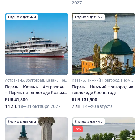
2027
Отдых с детьми
Отдых с детьми
Астрахань, Волгоград, Казань, Пермь, Самара, Саратов, Тольятти, Чайковский, Елабуга, Чистополь
Казань, Нижний Новгород, Пермь, Чебоксары, Чайковский, Чистополь, Нижнекамск, Свияжск
Пермь – Казань – Астрахань
Пермь – Нижний Новгород на
– Пермь на теплоходе Козьма
теплоходе Кронштадт
Минин
RUB 41,800
RUB 131,900
14 дн.
18—31 октября 2027
7 дн.
14—20 августа
Отдых с детьми
Отдых с детьми
-5%