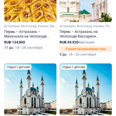
Астрахань, Волгоград, Казань, Махачкала, Пермь, Самара, Саратов, Дербент, Тольятти, Чайковский, Елабуга
Астрахань, Волгоград, Казань, Пермь, Самара, Саратов, Тольятти, Чайковский, Елабуга
Пермь – Астрахань –
Пермь – Астрахань на
Махачкала на теплоходе
теплоходе Виссарион
Виссарион Белинский
Белинский
RUB 134,800
RUB 69,920
RUB 73,600
11 дн.
18—28 сентября
Раннее бронирование тура
9 дн.
18—26 сентября
Отдых с детьми
Отдых с детьми