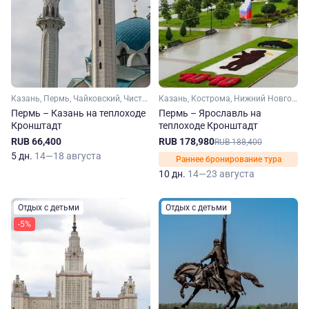
Казань, Пермь, Чайковский, Чистополь, Нижнекамск
Казань, Кострома, Нижний Новгород, Пермь, Чебоксары, Ярославль, Плес, Чайковский, Чистополь, Нижнекамск, Свияжск, Городец
Пермь – Казань на теплоходе
Пермь – Ярославль на
Кронштадт
теплоходе Кронштадт
RUB 66,400
RUB 178,980
RUB 188,400
5 дн.
14—18 августа
Раннее бронирование тура
10 дн.
14—23 августа
Отдых с детьми
Отдых с детьми
-5%