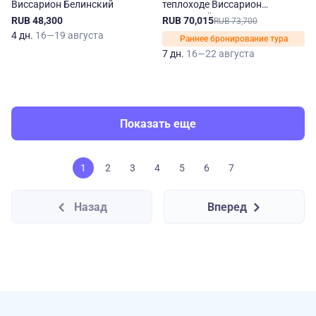
Виссарион Белинский
теплоходе Виссарион
Белинский
RUB 48,300
RUB 70,015
RUB 73,700
4 дн.
16—19 августа
Раннее бронирование тура
7 дн.
16—22 августа
Показать еще
1
2
3
4
5
6
7
Назад
Вперед