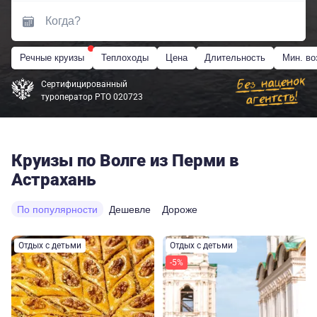
Речные круизы
Теплоходы
Цена
Длительность
Мин. во
Сертифицированный
туроператор РТО 020723
Круизы по Волге из Перми в
Астрахань
По популярности
Дешевле
Дороже
Отдых с детьми
Отдых с детьми
-5%