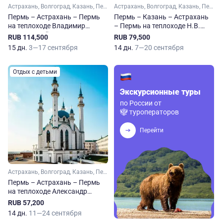
Астрахань, Волгоград, Казань, Пермь, Самара, Саратов, Тольятти, Чайковский, Сарапул, Елабуга, Тетюши
Астрахань, Волгоград, Казань, Пермь, Самара, Саратов, Тольятти, Чайковский, Елабуга, Чистополь
Пермь – Астрахань – Пермь
Пермь – Казань – Астрахань
на теплоходе Владимир
– Пермь на теплоходе Н.В.
Маяковский
Гоголь
RUB 114,500
RUB 79,500
15 дн.
3—17 сентября
14 дн.
7—20 сентября
Отдых с детьми
Экскурсионные туры
по России от
туроператоров
Перейти
Астрахань, Волгоград, Казань, Пермь, Самара, Саратов, Тольятти, Чайковский, Елабуга, Чистополь
Пермь – Астрахань – Пермь
на теплоходе Александр
Фадеев
RUB 57,200
14 дн.
11—24 сентября