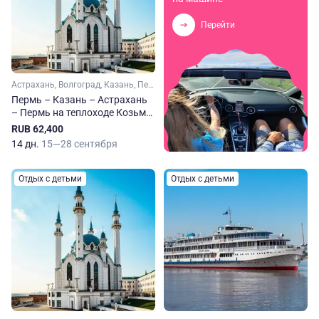
Перейти
Астрахань, Волгоград, Казань, Пермь, Самара, Саратов, Тольятти, Чайковский, Елабуга, Чистополь
Пермь – Казань – Астрахань
– Пермь на теплоходе Козьма
Минин
RUB 62,400
14 дн.
15—28 сентября
Отдых с детьми
Отдых с детьми