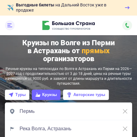
Выгодные билеты
на Дальний Восток уже в
продаже
Круизы по Волге из Перми
в Астрахань от
прямых
организаторов
Речные круизы на теплоходах по Волге в Астрахань из Перми на 2026—
2027 год с продолжительностью от 3 до 18 дней, цены на речные туры
начинаются от 9000 руб. и зависят от длины маршрута и длительности
путешествия.
Туры
Круизы
Авторские туры