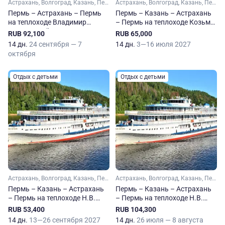
Астрахань, Волгоград, Казань, Пермь, Самара, Саратов, Чайковский, Сарапул
Астрахань, Волгоград, Казань, Пермь, Самара, Саратов, Тольятти, Чайковский, Елабуга, Чистополь
Пермь – Астрахань – Пермь
Пермь – Казань – Астрахань
на теплоходе Владимир
– Пермь на теплоходе Козьма
Маяковский
Минин
RUB 92,100
RUB 65,000
14 дн.
24 сентября — 7
14 дн.
3—16 июля 2027
октября
Отдых с детьми
Отдых с детьми
Астрахань, Волгоград, Казань, Пермь, Самара, Саратов, Тольятти, Чайковский, Елабуга, Чистополь
Астрахань, Волгоград, Казань, Пермь, Самара, Саратов, Тольятти, Чайковский, Елабуга, Чистополь
Пермь – Казань – Астрахань
Пермь – Казань – Астрахань
– Пермь на теплоходе Н.В.
– Пермь на теплоходе Н.В.
Гоголь
Гоголь
RUB 53,400
RUB 104,300
14 дн.
13—26 сентября 2027
14 дн.
26 июля — 8 августа