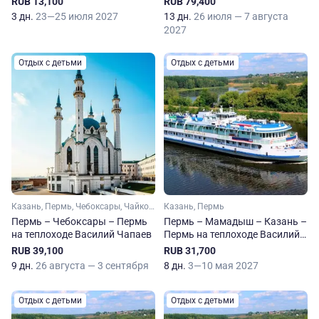
RUB 13,100
RUB 79,400
3 дн.
23—25 июля 2027
13 дн.
26 июля — 7 августа
2027
Отдых с детьми
Отдых с детьми
Казань, Пермь, Чебоксары, Чайковский, Елабуга, Нижнекамск, Свияжск
Казань, Пермь
Пермь – Чебоксары – Пермь
Пермь – Мамадыш – Казань –
на теплоходе Василий Чапаев
Пермь на теплоходе Василий
Чапаев
RUB 39,100
RUB 31,700
9 дн.
26 августа — 3 сентября
8 дн.
3—10 мая 2027
Отдых с детьми
Отдых с детьми