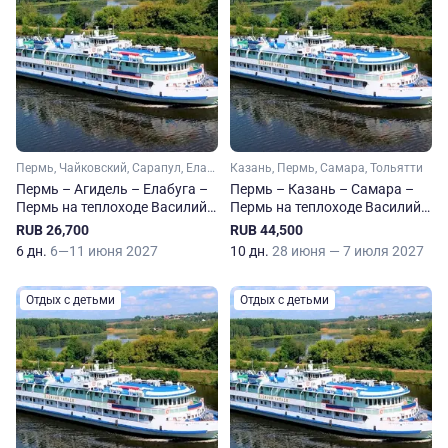
Пермь, Чайковский, Сарапул, Елабуга
Казань, Пермь, Самара, Тольятти
Пермь – Агидель – Елабуга –
Пермь – Казань – Самара –
Пермь на теплоходе Василий
Пермь на теплоходе Василий
Чапаев
Чапаев
RUB 26,700
RUB 44,500
6 дн.
6—11 июня 2027
10 дн.
28 июня — 7 июля 2027
Отдых с детьми
Отдых с детьми