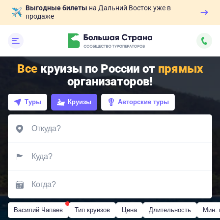
Выгодные билеты
на Дальний Восток уже в
продаже
Все
круизы по России от
прямых
организаторов!
Туры
Круизы
Авторские туры
Василий Чапаев
Тип круизов
Цена
Длительность
Мин. 