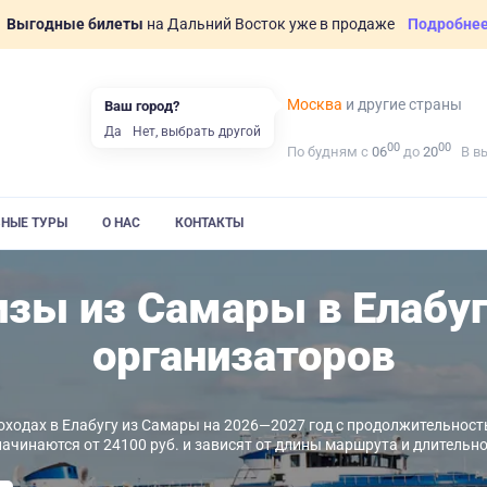
Выгодные билеты
на Дальний Восток уже в продаже
Подробне
Москва
и другие страны
Ваш город?
Да
Нет, выбрать другой
00
00
По будням с
06
до
20
В в
ВНЫЕ ТУРЫ
О НАС
КОНТАКТЫ
зы из Самары в Елабуг
организаторов
ходах в Елабугу из Самары на 2026—2027 год с продолжительность
начинаются от 24100 руб. и зависят от длины маршрута и длительно