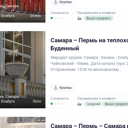
Круизы
мь, Самара,
Сложность
Проживание и комфорт
 Елабуга
Осень
Выше среднего
Самара – Пермь на теплох
Буденный
Маршрут круиза: Самара - Казань - Елабу
Чайковский - Пермь. Дата начала тура: 
Отправление: 15:00 по московскому...
Круизы
мь, Самара,
Сложность
Проживание и комфорт
 Елабуга
Лето
Средний
Выше среднег
Самара – Пермь – Самара 