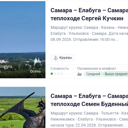
Самара – Елабуга – Самара
теплоходе Сергей Кучкин
Маршрут круиза: Самара - Казань - Нижн
Елабуга - Ульяновск - Самара. Дата нача
08.09.2026. Отправление: 16:00 по...
Круизы
ара,
Елабуга,
Сложность
Проживание и комфорт
к
Осень
Средний
Выше среднег
Самара – Елабуга – Самара
теплоходе Семен Буденны
Маршрут круиза: Самара - Тольятти - Каз
Нижнекамск - Елабуга - Ульяновск - Сам
начала тура: 22.09.2026. Отправление...