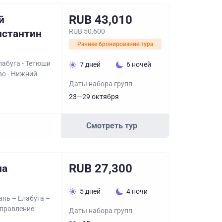
RUB 43,010
й
RUB 50,600
нстантин
Раннее бронирование тура
лабуга - Тетюши
7 дней
6 ночей
во - Нижний
Даты набора групп
23—29 октября
Смотреть тур
RUB 27,300
на
5 дней
4 ночи
ань – Елабуга –
тправление:
Даты набора групп