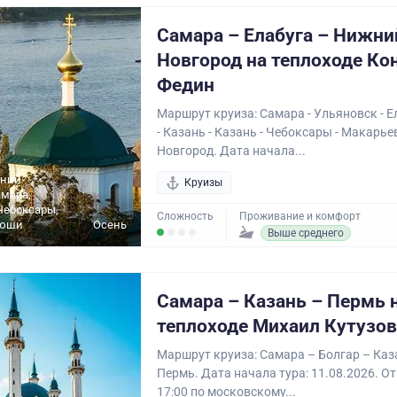
Самара – Елабуга – Нижни
Новгород на теплоходе Ко
Федин
Маршрут круиза: Самара - Ульяновск - Е
- Казань - Казань - Чебоксары - Макарье
Новгород. Дата начала...
жний
Круизы
амара,
Чебоксары,
Сложность
Проживание и комфорт
тюши
Осень
Выше среднего
Самара – Казань – Пермь 
теплоходе Михаил Кутузов
Маршрут круиза: Самара – Болгар – Каз
Пермь. Дата начала тура: 11.08.2026. О
17:00 по московскому...