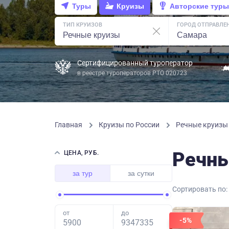
Туры
Круизы
Авторские туры
ТИП КРУИЗОВ
ГОРОД ОТПРАВЛЕ
Сертифицированный туроператор
в реестре туроператоров РТО 020723
Главная
Круизы по России
Речные круиз
Речны
ЦЕНА, РУБ.
за тур
за сутки
Сортировать по:
от
до
-5%