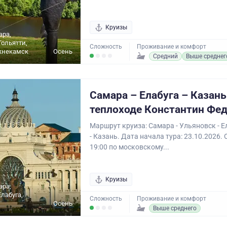
Круизы
ара,
Тольятти,
Сложность
Проживание и комфорт
жнекамск
Осень
Средний
Выше среднег
Самара – Елабуга – Казань
теплоходе Константин Фе
Маршрут круиза: Самара - Ульяновск - Е
- Казань. Дата начала тура: 23.10.2026.
19:00 по московскому...
Круизы
ара,
Елабуга,
Сложность
Проживание и комфорт
Осень
Выше среднего