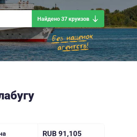
Найдено 37 круизов
лабугу
RUB 91,105
на