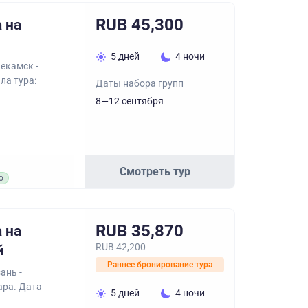
RUB 45,300
 на
5 дней
4 ночи
екамск -
ла тура:
Даты набора групп
8—12 сентября
Смотреть тур
о
RUB 35,870
 на
RUB 42,200
й
Раннее бронирование тура
ань -
ара. Дата
5 дней
4 ночи