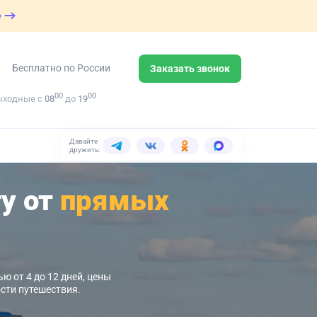
е
Бесплатно по России
Заказать звонок
00
00
ыходные с
08
до
19
Давайте
дружить:
у от
прямых
ю от 4 до 12 дней, цены
сти путешествия.