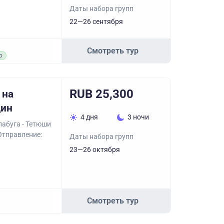
Даты набора групп
22—26 сентября
Смотреть тур
о
RUB 25,300
 на
дин
4 дня
3 ночи
лабуга - Тетюши
 Отправление:
Даты набора групп
23—26 октября
Смотреть тур