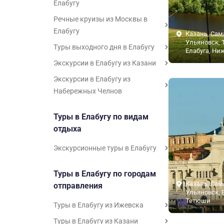
Елабугу
Речные круизы из Москвы в
Елабугу
Казань, Сам
Ульяновск, 
Туры выходного дня в Елабугу
Елабуга, Ни
Экскурсии в Елабугу из Казани
Экскурсии в Елабугу из
Набережных Челнов
Туры в Елабугу по видам
отдыха
Экскурсионные туры в Елабугу
Туры в Елабугу по городам
Казань, Сам
отправления
Ульяновск, 
Тетюши
Туры в Елабугу из Ижевска
Туры в Елабугу из Казани