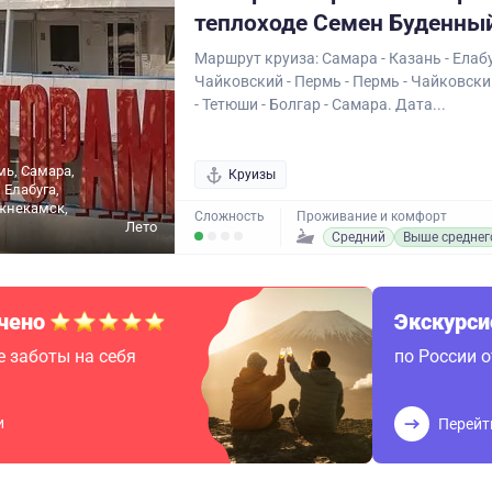
теплоходе Семен Буденны
Маршрут круиза: Самара - Казань - Елабу
Чайковский - Пермь - Пермь - Чайковск
- Тетюши - Болгар - Самара. Дата...
мь, Самара,
Круизы
 Елабуга,
жнекамск,
Сложность
Проживание и комфорт
Лето
Средний
Выше среднег
чено
Экскурс
 заботы на себя
по России 
и
Перейт