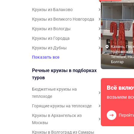
Круизы из Балаково
Круизы из Великого Новгорода
Круизы из Вологды
Круизы из Городца
Казань, Пер
Круизы из Дубны
Чайковский,
Тетюши, Ни
Показать все
Болгар
Речные круизы в подборках
туров
Всё вклю
Бюджетные круизы на
теплоходе
возьмем все
Горящие круизы на теплоходе
Перейт
Круизы в Архангельск из
Москвы
Круизы в Волгоград из Самары