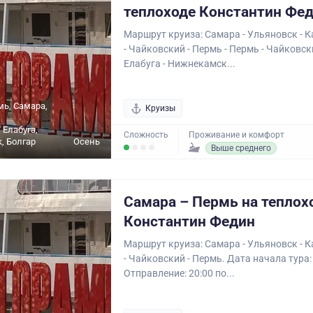
теплоходе Константин Фе
Маршрут круиза: Самара - Ульяновск - К
- Чайковский - Пермь - Пермь - Чайковски
Елабуга - Нижнекамск...
мь, Самара,
Круизы
 Елабуга,
Сложность
Проживание и комфорт
, Болгар
Осень
Выше среднего
Самара – Пермь на теплох
Константин Федин
Маршрут круиза: Самара - Ульяновск - К
- Чайковский - Пермь. Дата начала тура:
Отправление: 20:00 по...