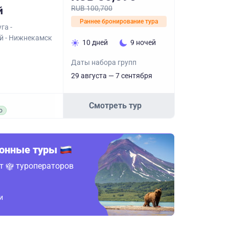
RUB 100,700
й
Раннее бронирование тура
га -
ий - Нижнекамск
10 дней
9 ночей
Даты набора групп
29 августа — 7 сентября
Смотреть тур
о
ионные туры
от
туроператоров
и