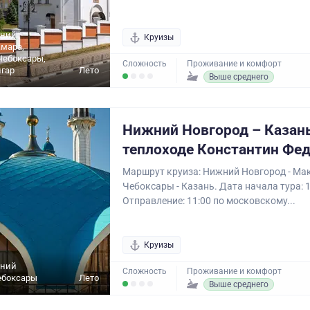
жний
Круизы
амара,
Чебоксары,
Сложность
Проживание и комфорт
гар
Лето
Выше среднего
Нижний Новгород – Казань
теплоходе Константин Фе
Маршрут круиза: Нижний Новгород - Мак
Чебоксары - Казань. Дата начала тура: 1
Отправление: 11:00 по московскому...
Круизы
жний
Сложность
Проживание и комфорт
ебоксары
Лето
Выше среднего