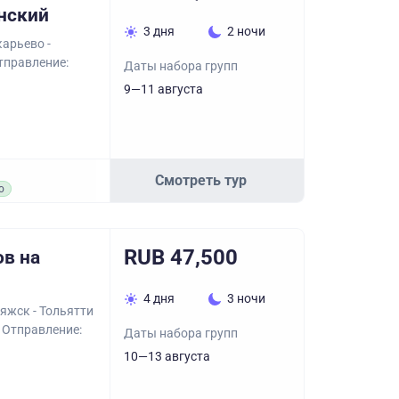
нский
3 дня
2 ночи
арьево -
Отправление:
Даты набора групп
9—11 августа
Смотреть тур
о
RUB 47,500
в на
4 дня
3 ночи
яжск - Тольятти
. Отправление:
Даты набора групп
10—13 августа