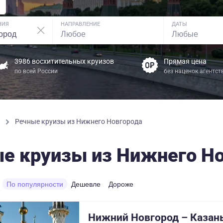
НИЯ
НАПРАВЛЕНИЕ
ДАТЫ
3986 восхитительных круизов
Прямая цена
по всей России
без наценок агентст
ы
Речные круизы из Нижнего Новгорода
е круизы из Нижнего Н
По популярности
Дешевле
Дороже
Нижний Новгород – Казань