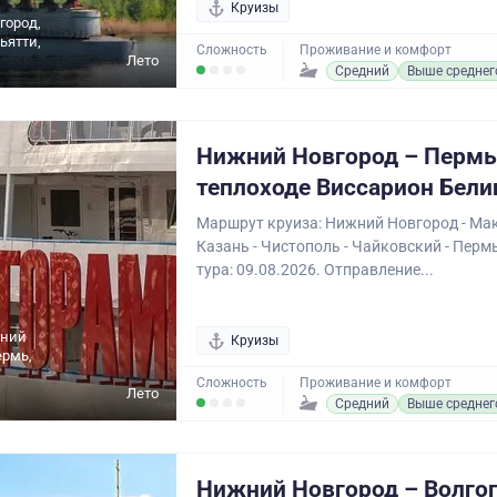
Круизы
город,
ьятти,
Сложность
Проживание и комфорт
Лето
Средний
Выше среднег
Нижний Новгород – Пермь
теплоходе Виссарион Бели
Маршрут круиза: Нижний Новгород - Мак
Казань - Чистополь - Чайковский - Перм
тура: 09.08.2026. Отправление...
жний
Круизы
ермь,
,
Сложность
Проживание и комфорт
Лето
Средний
Выше среднег
Нижний Новгород – Волгог