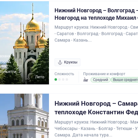
Нижний Новгород – Волгоград 
Новгород на теплоходе Михаил
Маршрут круиза: Нижний Новгород - Сви
- Саратов - Волгоград - Волгоград - Сарат
Самара - Казань...
азань,
город,
Круизы
атов,
Тольятти,
Сложность
Проживание и комфорт
Лето
Средний
Выше среднег
Нижний Новгород – Самар
теплоходе Константин Фе
Маршрут круиза: Нижний Новгород - Мак
Чебоксары - Казань - Болгар - Тетюши - 
Самара. Дата начала тура...