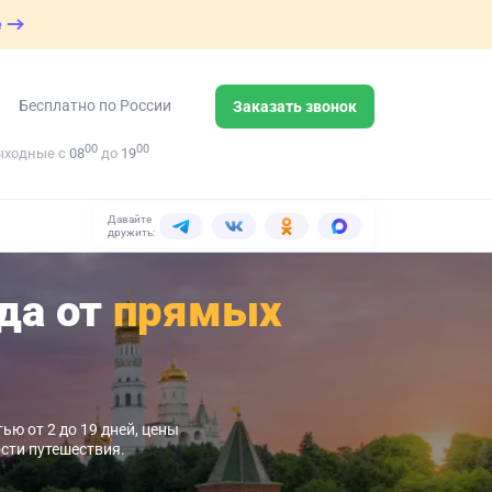
е
Бесплатно по России
Заказать звонок
00
00
ыходные с
08
до
19
Давайте
дружить:
да от
прямых
ю от 2 до 19 дней, цены
сти путешествия.