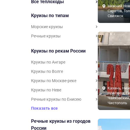
Все теплоходы
Нижний Нов
Саратов, Тол
Круизы по типам
Свияжск
Морские круизы
Речные круизы
Круизы по рекам России
Круизы по Ангаре
Круизы по Волге
Круизы по Москве-реке
Казань, Ни
Круизы по Неве
Новгород, П
Чайковский
Речные круизы по Енисею
Чистополь
Показать все
Речные круизы из городов
России