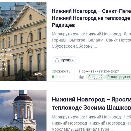
Нижний Новгород – Санкт-Пете
Нижний Новгород на теплоходе
Радищев
Маршрут круиза: Нижний Новгород - Яро
Горицы - Вытегра - Валаам - Санкт-Петер
Обуховской Обороны...
Нижний
ыбинск,
бург,
Круизы
Плес,
гра,
Сложность
Проживание и комфорт
Лето
Средний
Выше среднег
Нижний Новгород – Яросл
теплоходе Зосима Шашко
Маршрут круиза: Нижний Новгород - Чеб
Нижний Новгород - Нижний Новгород - Г
Ярославль. Дата начала тура...