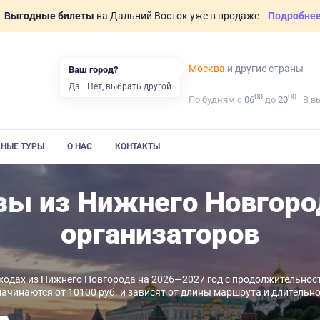
Выгодные билеты
на Дальний Восток уже в продаже
Подробне
Москва
и другие страны
Ваш город?
Да
Нет, выбрать другой
00
00
По будням с
06
до
20
В в
ВНЫЕ ТУРЫ
О НАС
КОНТАКТЫ
зы из Нижнего Новгоро
организаторов
ходах из Нижнего Новгорода на 2026—2027 год с продолжительность
начинаются от 10100 руб. и зависят от длины маршрута и длительно