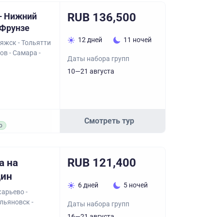
RUB 136,500
– Нижний
 Фрунзе
12 дней
11 ночей
яжск - Тольятти
ов - Самара -
Даты набора групп
10—21 августа
Смотреть тур
о
RUB 121,400
а на
дин
6 дней
5 ночей
арьево -
Ульяновск -
Даты набора групп
16—21 августа