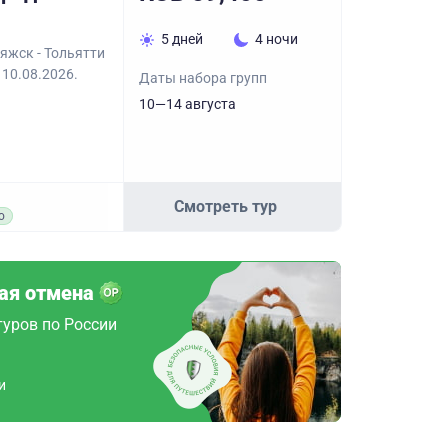
5 дней
4 ночи
яжск - Тольятти
 10.08.2026.
Даты набора групп
10—14 августа
Смотреть тур
о
ая отмена
туров по России
и