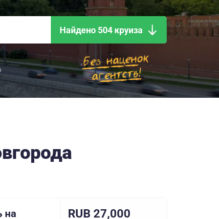
Найдено 504 круиза
в
овгорода
RUB 27,000
 на