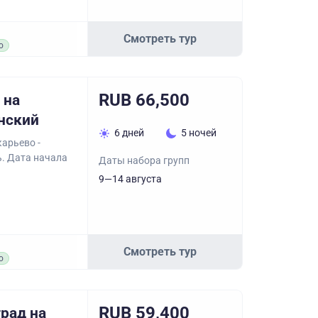
Смотреть тур
о
RUB 66,500
 на
нский
6 дней
5 ночей
арьево -
ь. Дата начала
Даты набора групп
9—14 августа
Смотреть тур
о
RUB 59,400
рад на