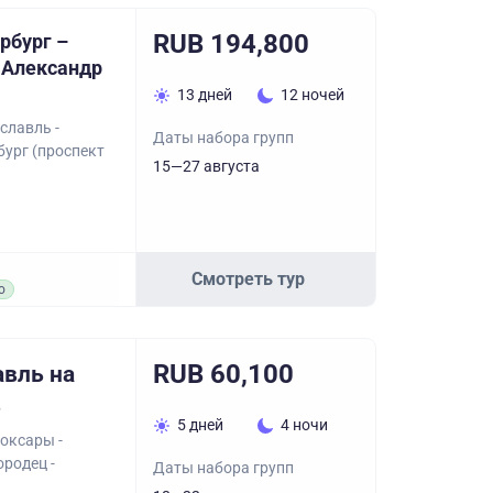
RUB 194,800
рбург –
 Александр
13 дней
12 ночей
славль -
Даты набора групп
бург (проспект
15—27 августа
Смотреть тур
о
RUB 60,100
авль на
в
5 дней
4 ночи
оксары -
ородец -
Даты набора групп