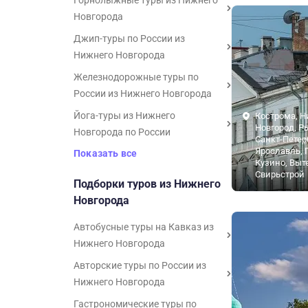
Горнолыжные туры из Нижнего
Новгорода
Джип-туры по России из
Нижнего Новгорода
Железнодорожные туры по
России из Нижнего Новгорода
Йога-туры из Нижнего
Кострома, 
Новгород, Р
Новгорода по России
Санкт-Петер
Ярославль, 
Показать все
Кузино, Выте
Свирьстрой
Подборки туров из Нижнего
Новгорода
Автобусные туры на Кавказ из
Нижнего Новгорода
Авторские туры по России из
Нижнего Новгорода
Гастрономические туры по