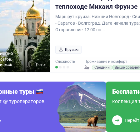
теплоходе Михаил Фрунзе
Маршрут круиза: Нижний Новгород - Сви
- Саратов - Волгоград. Дата начала тура:
Отправление: 12:00 по...
Круизы
Нижний
ратов,
Сложность
Проживание и комфорт
вияжск
Лето
Средний
Выше среднег
ионные туры
Бесплатн
от
туроператоров
коллекция 
Перейт
и