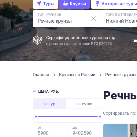
Туры
Круизы
Авторские туры
ТИП КРУИЗОВ
ГОРОД ОТПРАВЛЕ
Сертифицированный туроператор
в реестре туроператоров РТО 020723
Главная
Круизы по России
Речные круиз
Речны
ЦЕНА, РУБ.
за тур
за сутки
Сортировать по:
от
до