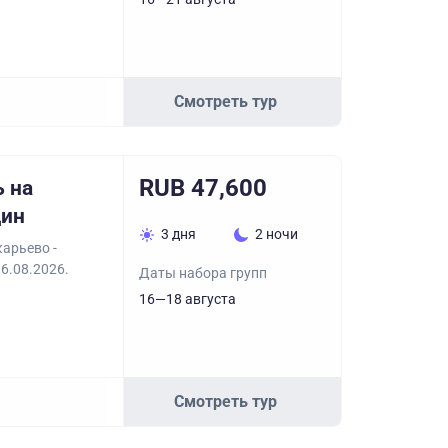
Смотреть тур
RUB 47,600
 на
дин
3 дня
2 ночи
арьево -
6.08.2026.
Даты набора групп
16—18 августа
Смотреть тур