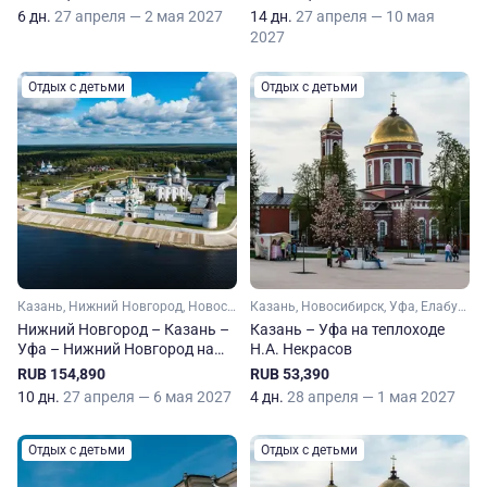
6 дн.
27 апреля — 2 мая 2027
14 дн.
27 апреля — 10 мая
2027
Отдых с детьми
Отдых с детьми
Казань, Нижний Новгород, Новосибирск, Уфа, Чебоксары, Елабуга, Чистополь
Казань, Новосибирск, Уфа, Елабуга
Нижний Новгород – Казань –
Казань – Уфа на теплоходе
Уфа – Нижний Новгород на
Н.А. Некрасов
теплоходе Россия
RUB 154,890
RUB 53,390
10 дн.
27 апреля — 6 мая 2027
4 дн.
28 апреля — 1 мая 2027
Отдых с детьми
Отдых с детьми