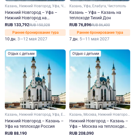
Казань, Нижний Новгород, Уфа, Чебоксары, Елабуга, Чистополь
Казань, Уфа, Елабуга, Чистополь
Нижний Новгород – Уфа –
Казань – Уфа – Казань на
Нижний Новгород на
теплоходе Тихий Дон
теплоходе Тихий Дон
RUB 133,792
RUB 76,896
RUB 150,328
RUB 86,400
Раннее бронирование тура
Раннее бронирование тура
10 дн.
3—12 мая 2027
7 дн.
5—11 мая 2027
Отдых с детьми
Отдых с детьми
Казань, Нижний Новгород, Уфа, Елабуга
Казань, Москва, Нижний Новгород, Новосибирск, Уфа, Чебоксары, Ярославль, Углич, Елабуга, Чистополь, Городец
Нижний Новгород – Казань –
Нижний Новгород – Казань –
Уфа на теплоходе Россия
Уфа – Москва на теплоходе
Россия
RUB 88,190
RUB 208,090