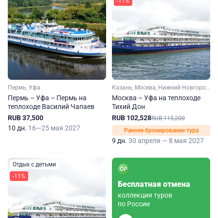
-11%
Пермь, Уфа
Казань, Москва, Нижний Новгород, Уфа, Чебоксары, Ярославль, Углич, Елабуга
Пермь – Уфа – Пермь на
Москва – Уфа на теплоходе
теплоходе Василий Чапаев
Тихий Дон
RUB 37,500
RUB 102,528
RUB 115,200
10 дн.
16—25 мая 2027
Раннее бронирование тура
9 дн.
30 апреля — 8 мая 2027
Отдых с детьми
-11%
Бесплатная отмена
коллекция туров
по России