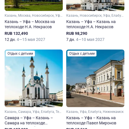
Казань, Москва, Новосибирск, Уфа, Чебоксары, Чкаловский, Ярославль, Калязин, Елабуга, Козьмодемьянск, Чистополь
Казань, Новосибирск, Уфа, Елабуга, Чистополь
Казань – Уфа – Москва на
Казань – Уфа – Казань на
теплоходе Н.А. Некрасов
теплоходе Н.А. Некрасов
RUB 132,490
RUB 98,290
12 дн.
4—15 мая 2027
7 дн.
4—10 мая 2027
Отдых с детьми
Отдых с детьми
Казань, Самара, Уфа, Елабуга, Тетюши, Нижнекамск
Казань, Уфа, Елабуга, Нижнекамск
Самара – Уфа – Казань –
Казань – Уфа – Казань на
Самара на теплоходе
теплоходе Павел Миронов
Принцесса Анабелла