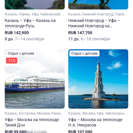
Казань, Пермь, Уфа, Чайковский, Елабуга, Нижнекамск, Болгар
Казань, Нижний Новгород, Пермь, Уфа, Чайковский, Елабуга, Нижнекамск, Свияжск, Болгар
Казань – Уфа – Казань на
Нижний Новгород – Уфа –
теплоходе Русь
Нижний Новгород на
теплоходе Русь
RUB 142,900
RUB 147,700
8 дн.
7—14 сентября
11 дн.
6—16 сентября
Отдых с детьми
Отдых с детьми
-11%
Казань, Кострома, Москва, Нижний Новгород, Уфа, Плес, Чистополь, Мышкин, Городец
Казань, Москва, Уфа, Чебоксары, Чкаловский, Ярославль, Калязин, Козьмодемьянск, Чистополь
Уфа – Москва на теплоходе
Уфа – Москва на теплоходе
Тихий Дон
Н.А. Некрасов
RUB 99,680
RUB 107,090
RUB 112,000