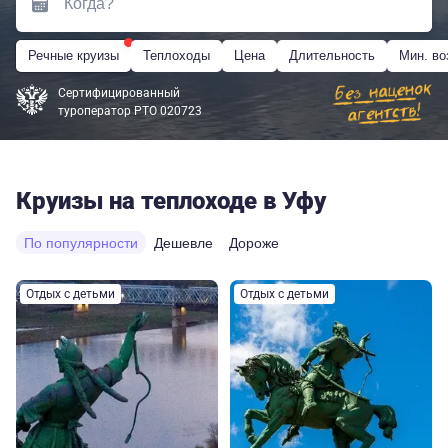
Речные круизы
Теплоходы
Цена
Длительность
Мин. во
Сертифицированный
туроператор РТО 020723
Круизы на теплоходе в Уфу
По популярности
Дешевле
Дороже
Отдых с детьми
Отдых с детьми