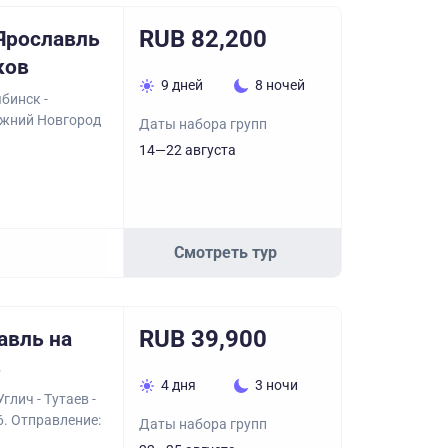
RUB 82,200
Ярославль
ков
9 дней
8 ночей
бинск -
Нижний Новгород
Даты набора групп
14—22 августа
Смотреть тур
RUB 39,900
авль на
в
4 дня
3 ночи
глич - Тутаев -
6. Отправление:
Даты набора групп