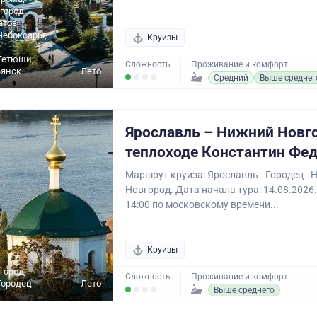
город,
атов,
Чебоксары,
Круизы
,
Тетюши,
Сложность
Проживание и комфорт
янск
Лето
Средний
Выше среднег
Ярославль – Нижний Новг
теплоходе Константин Фе
Маршрут круиза: Ярославль - Городец -
Новгород. Дата начала тура: 14.08.2026
14:00 по московскому времени...
Круизы
город,
Сложность
Проживание и комфорт
Городец
Лето
Выше среднего