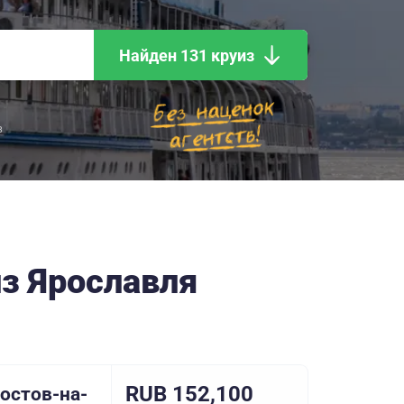
Найден 131 круиз
в
из Ярославля
RUB 152,100
остов-на-