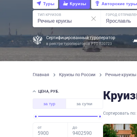
Туры
Круизы
Авторские туры
ТИП КРУИЗОВ
ГОРОД ОТПРАВЛЕ
Сертифицированный туроператор
в реестре туроператоров РТО 020723
Главная
Круизы по России
Речные круиз
Круиз
ЦЕНА, РУБ.
за тур
за сутки
Сортировать по:
от
до