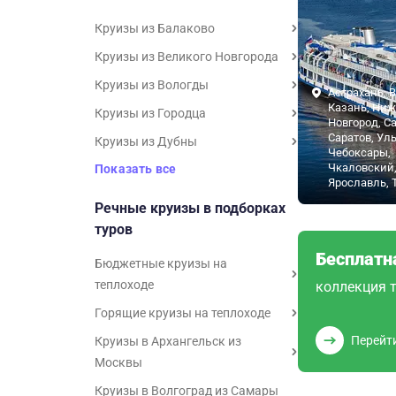
Круизы из Балаково
Круизы из Великого Новгорода
Круизы из Вологды
Астрахань, В
Казань, Ни
Круизы из Городца
Новгород, С
Саратов, Ул
Круизы из Дубны
Чебоксары,
Чкаловский
Показать все
Ярославль,
Речные круизы в подборках
туров
Бесплатн
Бюджетные круизы на
теплоходе
коллекция т
Горящие круизы на теплоходе
Перейт
Круизы в Архангельск из
Москвы
Круизы в Волгоград из Самары