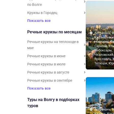
по Волге
Круизы в Городец
Показать все
Речные круизы по месяцам
Астрахань, В
Казань, Ни
Речные круизы на теплоходе в
Новгород, С
Саратов, Ул
мае
Чебоксары,
Чкаловский
Речные круизы в июне
Ярославль,
Тетюши, Юр
Речные круизы в июле
Речные круизы в августе
Речные круизы в сентябре
Показать все
Туры на Волгу в подборках
туров
Астрахань, В
Казань, Кос