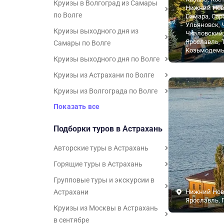
Круизы в Волгоград из Самары
Нижний Нов
по Волге
Самара, Сар
Ульяновск, 
Круизы выходного дня из
Чкаловский
Ярославль, 
Самары по Волге
Козьмодемь
Круизы выходного дня по Волге
Круизы из Астрахани по Волге
Круизы из Волгограда по Волге
Показать все
Подборки туров в Астрахань
Авторские туры в Астрахань
Горящие туры в Астрахань
Групповые туры и экскурсии в
Астрахани
Нижний Нов
Ярославль, 
Круизы из Москвы в Астрахань
в сентябре