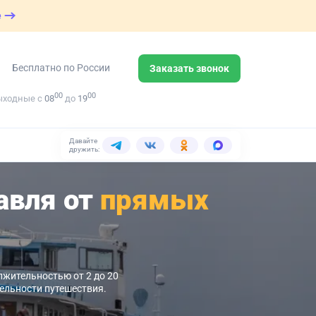
е
Бесплатно по России
Заказать звонок
00
00
ыходные с
08
до
19
Давайте
дружить:
авля от
прямых
лжительностью от 2 до 20
тельности путешествия.