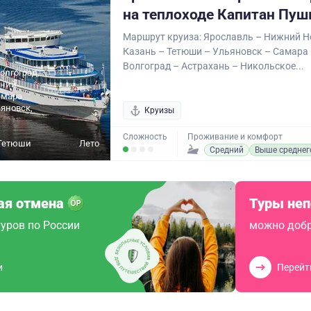
на теплоходе Капитан Пуш
Маршрут круиза: Ярославль – Нижний Н
Казань – Тетюши – Ульяновск – Самара 
Волгоград – Астрахань – Никольское...
олгоград,
жний
амара,
ьяновск,
Круизы
,
Сложность
Проживание и комфорт
 Тетюши
Лето
Средний
Выше среднег
ая отмена
Туры не
уров по России
можно добр
и
Перейт