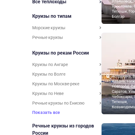
Все теплоходы
Ульяновск, 
Ярославль, 
Тетюши, Гор
Круизы по типам
Болгар
Морские круизы
Речные круизы
Круизы по рекам России
Круизы по Ангаре
Круизы по Волге
Астрахань, В
Казань, Ни
Круизы по Москве-реке
Новгород, С
Саратов, Ул
Круизы по Неве
Чебоксары, 
Тетюши,
Речные круизы по Енисею
Козьмодемь
Показать все
Речные круизы из городов
России