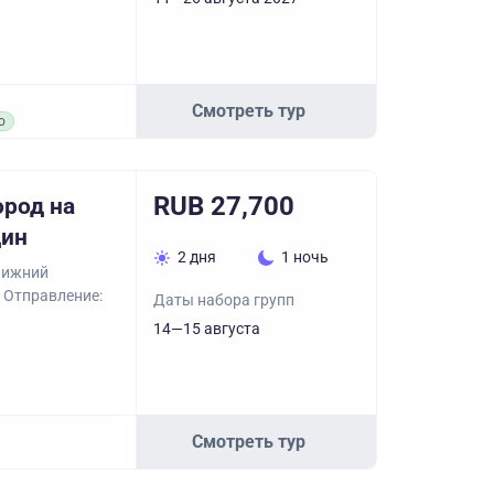
Смотреть тур
о
RUB 27,700
ород на
дин
2 дня
1 ночь
 Нижний
. Отправление:
Даты набора групп
14—15 августа
Смотреть тур