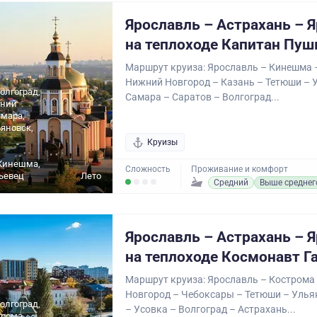
Ярославль – Астрахань – 
на теплоходе Капитан Пуш
Маршрут круиза: Ярославль – Кинешма 
Нижний Новгород – Казань – Тетюши – 
олгоград,
Самара – Саратов – Волгоград...
жний
амара,
ьяновск,
Круизы
,
 Кинешма,
Сложность
Проживание и комфорт
ьевец
Лето
Средний
Выше среднег
Ярославль – Астрахань – 
на теплоходе Космонавт Г
Маршрут круиза: Ярославль – Кострома
Новгород – Чебоксары – Тетюши – Улья
олгоград,
– Усовка – Волгоград – Астрахань...
трома,