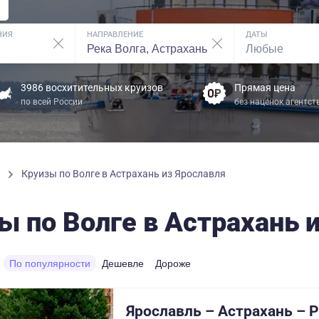
НИЯ
НАПРАВЛЕНИЕ
ДАТЫ
3986 восхитительных круизов
Прямая цена
по всей России
без наценок агентст
ы
Круизы по Волге в Астрахань из Ярославля
ы по Волге в Астрахань 
По популярности
Дешевле
Дороже
Ярославль – Астрахань – Р