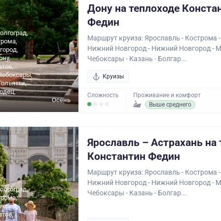
Дону на теплоходе Конста
Федин
олгоград,
Маршрут круиза: Ярославль - Кострома -
трома,
Нижний Новгород - Нижний Новгород - М
город,
ону,
Чебоксары - Казань - Болгар...
атов,
Чебоксары,
Круизы
Тольятти,
одец,
Сложность
Проживание и комфорт
Осень
Выше среднего
Ярославль – Астрахань на
Константин Федин
Маршрут круиза: Ярославль - Кострома -
Нижний Новгород - Нижний Новгород - М
олгоград,
Чебоксары - Казань - Болгар...
трома,
город,
атов,