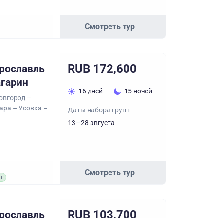
Смотреть тур
RUB 172,600
Ярославль
агарин
16 дней
15 ночей
овгород –
ара – Усовка –
Даты набора групп
13—28 августа
Смотреть тур
о
RUB 103,700
Ярославль