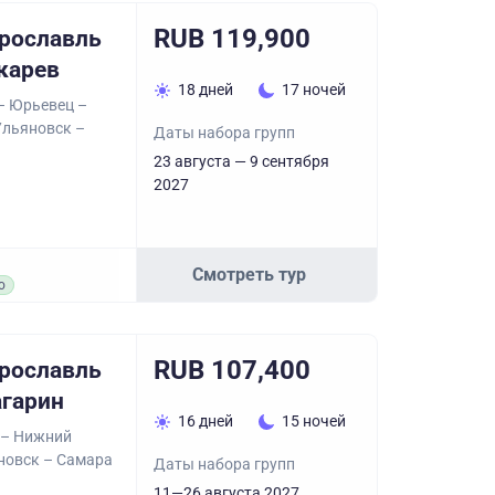
RUB 119,900
Ярославль
карев
18 дней
17 ночей
– Юрьевец –
Ульяновск –
Даты набора групп
23 августа — 9 сентября
2027
Смотреть тур
о
RUB 107,400
Ярославль
агарин
16 дней
15 ночей
 – Нижний
новск – Самара
Даты набора групп
11—26 августа 2027