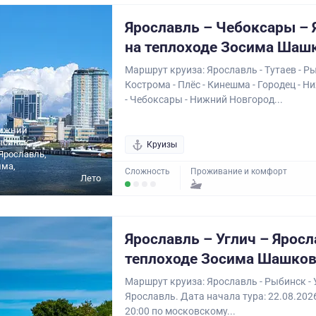
Ярославль – Чебоксары – 
на теплоходе Зосима Шаш
Маршрут круиза: Ярославль - Тутаев - Ры
Кострома - Плёс - Кинешма - Городец - 
- Чебоксары - Нижний Новгород...
Нижний
ыбинск,
Круизы
Ярославль,
шма,
Сложность
Проживание и комфорт
Лето
Ярославль – Углич – Яросл
теплоходе Зосима Шашко
Маршрут круиза: Ярославль - Рыбинск - У
Ярославль. Дата начала тура: 22.08.202
20:00 по московскому...