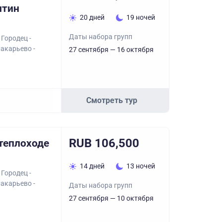
нтин
20 дней
19 ночей
Даты набора групп
 Городец -
акарьево -
27 сентября — 16 октября
Смотреть тур
RUB 106,500
 теплоходе
14 дней
13 ночей
 Городец -
акарьево -
Даты набора групп
27 сентября — 10 октября