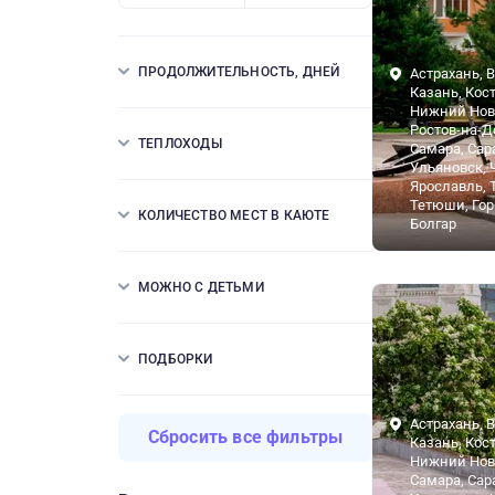
ПРОДОЛЖИТЕЛЬНОСТЬ, ДНЕЙ
Астрахань, В
Казань, Кос
Нижний Нов
Ростов-на-Д
ТЕПЛОХОДЫ
Самара, Сар
Ульяновск, 
Ярославль, 
Тетюши, Гор
КОЛИЧЕСТВО МЕСТ В КАЮТЕ
Болгар
МОЖНО С ДЕТЬМИ
ПОДБОРКИ
Астрахань, В
Сбросить все фильтры
Казань, Кос
Нижний Нов
Самара, Сар