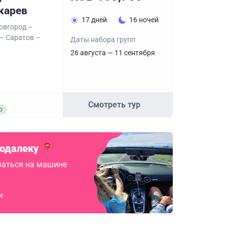
карев
17 дней
16 ночей
овгород –
– Саратов –
Даты набора групп
26 августа — 11 сентября
Смотреть тур
о
подалеку
аться на машине
и