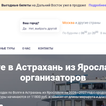
Выгодные билеты
на Дальний Восток уже в продаже
Подробне
Москва
и другие страны
Ваш город?
Да
Нет, выбрать другой
00
00
По будням с
06
до
20
В в
ВНЫЕ ТУРЫ
О НАС
КОНТАКТЫ
е в Астрахань из Яросл
организаторов
одах по Волге в Астрахань из Ярославля на 2026—2027 год с продо
туры начинаются от 11800 руб. и зависят от длины маршрута и дли