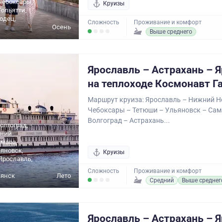
Чебоксары,
Круизы
Тольятти,
одец,
Сложность
Проживание и комфорт
Осень
Выше среднего
Ярославль – Астрахань – 
на теплоходе Космонавт Г
Маршрут круиза: Ярославль – Нижний Н
Чебоксары – Тетюши – Ульяновск – Сам
Волгоград – Астрахань...
олгоград,
жний
амара,
ьяновск,
Круизы
Ярославль,
Сложность
Проживание и комфорт
янск
Лето
Средний
Выше среднег
Ярославль – Астрахань – 