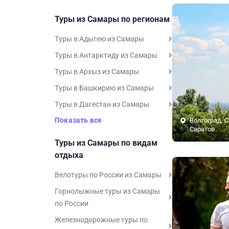
Туры из Самары по регионам
Туры в Адыгею из Самары
Туры в Антарктиду из Самары
Туры в Архыз из Самары
Туры в Башкирию из Самары
Туры в Дагестан из Самары
Показать все
Волгоград, 
Саратов
Туры из Самары по видам
отдыха
Велотуры по России из Самары
Горнолыжные туры из Самары
по России
Железнодорожные туры по