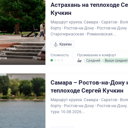
Астрахань на теплоходе С
Кучкин
Маршрут круиза: Самара - Саратов - Волг
борту - Ростов-на-Дону - Ростов-на-Дону 
Старочеркасская - Романовская...
Круизы
олгоград,
ону,
Сложность
Проживание и комфорт
атов
Лето
Средний
Выше среднег
Самара – Ростов-на-Дону 
теплоходе Сергей Кучкин
Маршрут круиза: Самара - Саратов - Волг
борту - Ростов-на-Дону - Ростов-на-Дону
тура: 10.08.2026...