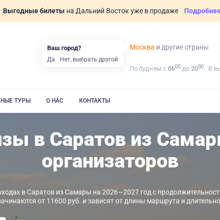
Выгодные билеты
на Дальний Восток уже в продаже
Подробне
Москва
и другие страны
Ваш город?
Да
Нет, выбрать другой
00
00
По будням с
06
до
20
В в
ВНЫЕ ТУРЫ
О НАС
КОНТАКТЫ
зы в Саратов из Сама
организаторов
ходах в Саратов из Самары на 2026—2027 год с продолжительность
начинаются от 11600 руб. и зависят от длины маршрута и длительно