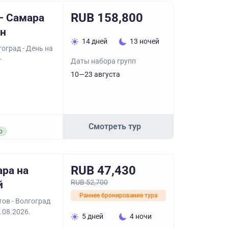
RUB 158,800
– Самара
ин
14 дней
13 ночей
оград - День на
-
Даты набора групп
10—23 августа
Смотреть тур
о
RUB 47,430
ара на
RUB 52,700
й
Раннее бронирование тура
тов - Волгоград
.08.2026.
5 дней
4 ночи