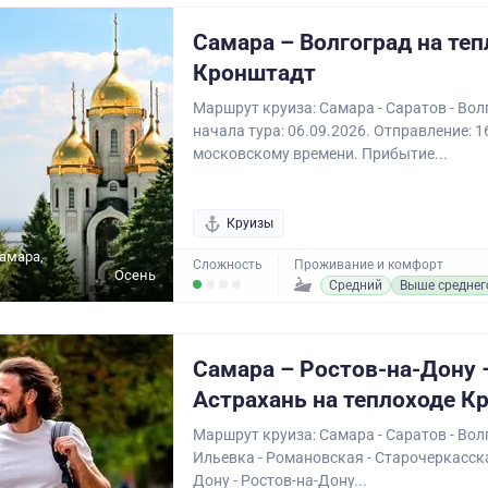
Самара – Волгоград на те
Кронштадт
Маршрут круиза: Самара - Саратов - Вол
начала тура: 06.09.2026. Отправление: 1
московскому времени. Прибытие...
Круизы
Самара,
Сложность
Проживание и комфорт
Осень
Средний
Выше среднег
Самара – Ростов-на-Дону 
Астрахань на теплоходе К
Маршрут круиза: Самара - Саратов - Волг
Ильевка - Романовская - Старочеркасска
Дону - Ростов-на-Дону...