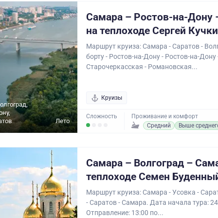
Самара – Ростов-на-Дону 
на теплоходе Сергей Кучк
Маршрут круиза: Самара - Саратов - Волг
борту - Ростов-на-Дону - Ростов-на-Дону 
Старочеркасская - Романовская...
Круизы
олгоград,
ону,
Сложность
Проживание и комфорт
атов
Лето
Средний
Выше среднег
Самара – Волгоград – Сам
теплоходе Семен Буденны
Маршрут круиза: Самара - Усовка - Сара
- Саратов - Самара. Дата начала тура: 24
Отправление: 13:00 по...