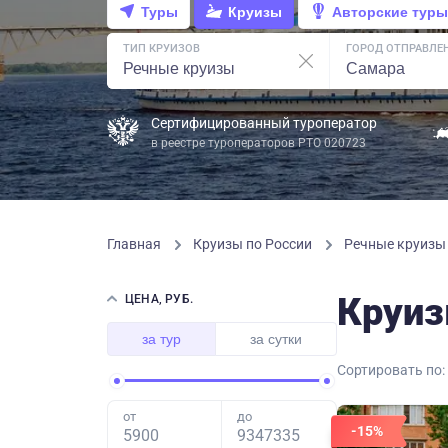
Туры
Круизы
Авторские туры
ТИП КРУИЗОВ
ГОРОД ОТПРАВЛЕ
Сертифицированный туроператор
в реестре туроператоров РТО 020723
Главная
Круизы по России
Речные круиз
Круиз
ЦЕНА, РУБ.
за тур
за сутки
Сортировать по:
от
до
-15%