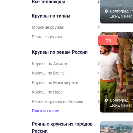
Все теплоходы
Волгоград, Р
Круизы по типам
Дону, Самар
Морские круизы
Речные круизы
-5%
Круизы по рекам России
Круизы по Ангаре
Круизы по Волге
Круизы по Москве-реке
Круизы по Неве
Волгоград, Р
Речные круизы по Енисею
Дону, Самар
Показать все
Речные круизы из городов
России