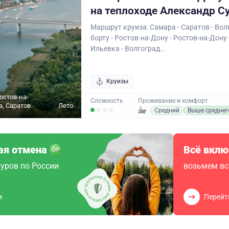
на теплоходе Александр С
Маршрут круиза: Самара - Саратов - Волг
борту - Ростов-на-Дону - Ростов-на-Дону
Ильевка - Волгоград...
Круизы
остов-на-
Сложность
Проживание и комфорт
а, Саратов
Лето
Средний
Выше среднег
ая отмена
Всё вклю
уров по России
возьмем вс
и
Перейт