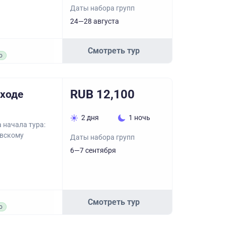
Даты набора групп
24—28 августа
Смотреть тур
о
RUB 12,100
оходе
2 дня
1 ночь
 начала тура:
овскому
Даты набора групп
6—7 сентября
Смотреть тур
о