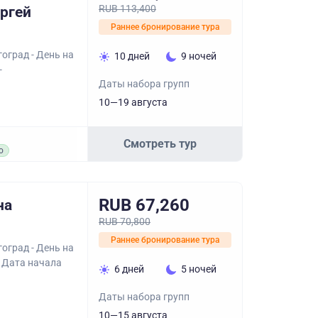
RUB 113,400
ергей
Раннее бронирование тура
оград - День на
10 дней
9 ночей
-
Даты набора групп
10—19 августа
Смотреть тур
о
RUB 67,260
на
RUB 70,800
Раннее бронирование тура
оград - День на
. Дата начала
6 дней
5 ночей
Даты набора групп
10—15 августа