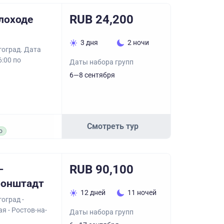
RUB 24,200
плоходе
3 дня
2 ночи
гоград. Дата
6:00 по
Даты набора групп
6—8 сентября
Смотреть тур
о
RUB 90,100
–
ронштадт
12 дней
11 ночей
оград -
я - Ростов-на-
Даты набора групп