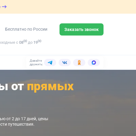
е
Бесплатно по России
Заказать звонок
00
00
ыходные с
08
до
19
Давайте
дружить:
ры от
прямых
ю от 2 до 17 дней, цены
сти путешествия.