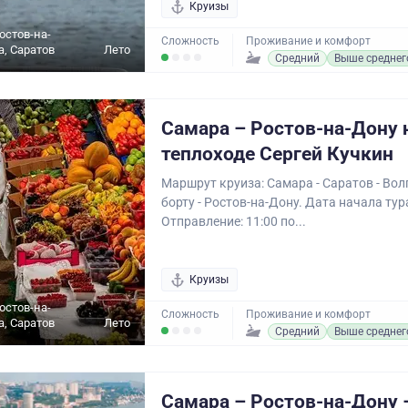
Круизы
остов-на-
Сложность
Проживание и комфорт
а, Саратов
Лето
Средний
Выше среднег
Самара – Ростов-на-Дону 
теплоходе Сергей Кучкин
Маршрут круиза: Самара - Саратов - Волг
борту - Ростов-на-Дону. Дата начала тура
Отправление: 11:00 по...
Круизы
остов-на-
Сложность
Проживание и комфорт
а, Саратов
Лето
Средний
Выше среднег
Самара – Ростов-на-Дону 