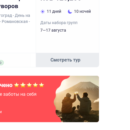
уворов
11 дней
10 ночей
оград - День на
 - Романовская -
Даты набора групп
7—17 августа
Смотреть тур
о
чено
е заботы на себя
и