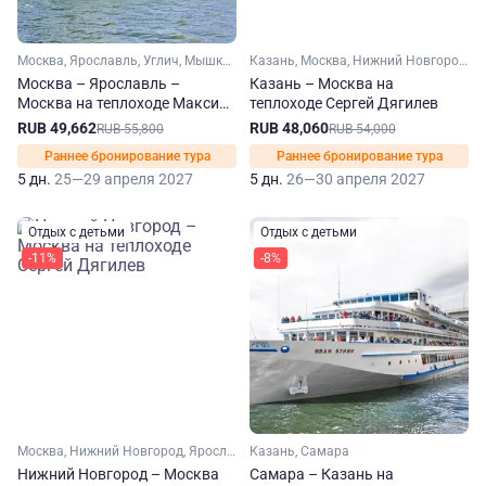
Москва, Ярославль, Углич, Мышкин
Казань, Москва, Нижний Новгород, Ярославль, Углич, Городец
Москва – Ярославль –
Казань – Москва на
Москва на теплоходе Максим
теплоходе Сергей Дягилев
Литвинов
RUB 49,662
RUB 48,060
RUB 55,800
RUB 54,000
Раннее бронирование тура
Раннее бронирование тура
5 дн.
25—29 апреля 2027
5 дн.
26—30 апреля 2027
Отдых с детьми
Отдых с детьми
-11%
-8%
Москва, Нижний Новгород, Ярославль, Углич, Городец
Казань, Самара
Нижний Новгород – Москва
Самара – Казань на