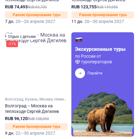
RUB 74,493
RUB 123,755
RUB 83,700
RUB 139,050
Раннее бронирование тура
Раннее бронирование тура
7 дн.
20—26 апреля 2027
11 дн.
20—30 апреля 2027
Отдых с детьми
-11%
Экскурсионные туры
по России от
туроператоров
Перейти
Волгоград, Казань, Москва, Нижний Новгород, Самара, Саратов, Ульяновск, Ярославль, Углич, Городец
Волгоград – Москва на
теплоходе Сергей Дягилев
RUB 96,120
RUB 108,000
Раннее бронирование тура
9 дн.
22—30 апреля 2027