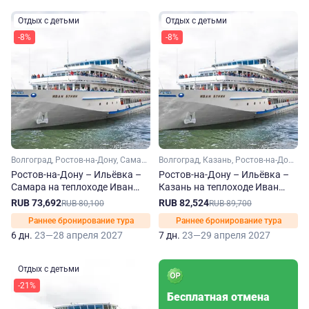
Отдых с детьми
Отдых с детьми
-8%
-8%
Волгоград, Ростов-на-Дону, Самара, Саратов
Волгоград, Казань, Ростов-на-Дону, Самара, Саратов
Ростов-на-Дону – Ильёвка –
Ростов-на-Дону – Ильёвка –
Самара на теплоходе Иван
Казань на теплоходе Иван
Бунин
Бунин
RUB 73,692
RUB 82,524
RUB 80,100
RUB 89,700
Раннее бронирование тура
Раннее бронирование тура
6 дн.
23—28 апреля 2027
7 дн.
23—29 апреля 2027
Отдых с детьми
-21%
Бесплатная отмена