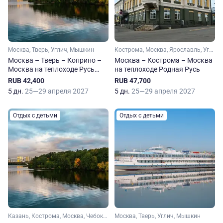
Москва, Тверь, Углич, Мышкин
Кострома, Москва, Ярославль, Углич, Калязин, Мышкин
Москва – Тверь – Коприно –
Москва – Кострома – Москва
Москва на теплоходе Русь
на теплоходе Родная Русь
Великая
RUB 42,400
RUB 47,700
5 дн.
25—29 апреля 2027
5 дн.
25—29 апреля 2027
Отдых с детьми
Отдых с детьми
Казань, Кострома, Москва, Чебоксары, Чкаловский, Углич, Козьмодемьянск, Мышкин
Москва, Тверь, Углич, Мышкин