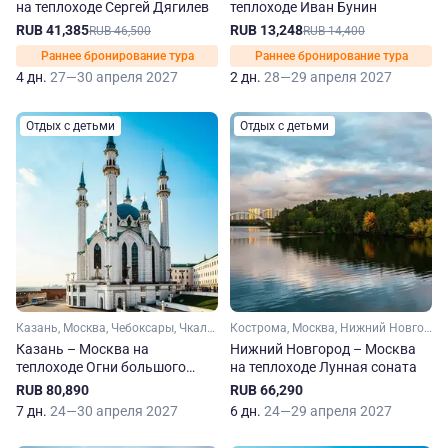
на теплоходе Сергей Дягилев
теплоходе Иван Бунин
RUB 41,385
RUB 13,248
RUB 46,500
RUB 14,400
Раннее бронирование тура
Раннее бронирование тура
4 дн.
27—30 апреля 2027
2 дн.
28—29 апреля 2027
Отдых с детьми
Отдых с детьми
Казань, Москва, Чебоксары, Чкаловский, Ярославль, Углич, Плес, Кинешма, Козьмодемьянск, Мышкин
Кострома, Москва, Нижний Новгород, Чкаловский, Ярославль, Углич, Плес, Кинешма, Мышкин, Юрьевец
Казань – Москва на
Нижний Новгород – Москва
теплоходе Огни большого
на теплоходе Лунная соната
города
RUB 80,890
RUB 66,290
7 дн.
24—30 апреля 2027
6 дн.
24—29 апреля 2027