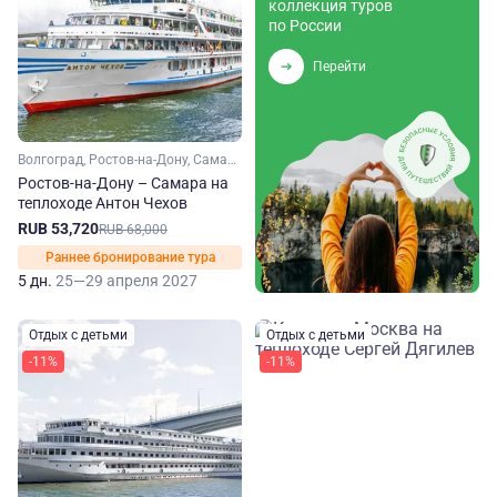
коллекция туров
по России
Перейти
Волгоград, Ростов-на-Дону, Самара, Саратов
Ростов-на-Дону – Самара на
теплоходе Антон Чехов
RUB 53,720
RUB 68,000
Раннее бронирование тура
5 дн.
25—29 апреля 2027
Отдых с детьми
Отдых с детьми
-11%
-11%