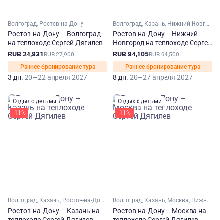
Волгоград, Ростов-на-Дону
Волгоград, Казань, Нижний Новгород, Ростов-на-Дону, Самара, Саратов, Ульяновск
Ростов-на-Дону – Волгоград
Ростов-на-Дону – Нижний
на теплоходе Сергей Дягилев
Новгород на теплоходе Сергей
Дягилев
RUB 24,831
RUB 84,105
RUB 27,900
RUB 94,500
Раннее бронирование тура
Раннее бронирование тура
3 дн.
20—22 апреля 2027
8 дн.
20—27 апреля 2027
Отдых с детьми
Отдых с детьми
-11%
-11%
Волгоград, Казань, Ростов-на-Дону, Самара, Саратов, Ульяновск
Волгоград, Казань, Москва, Нижний Новгород, Ростов-на-Дону, Самара, Саратов, Ульяновск, Ярославль, Углич, Городец
Ростов-на-Дону – Казань на
Ростов-на-Дону – Москва на
теплоходе Сергей Дягилев
теплоходе Сергей Дягилев