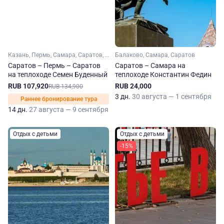
Казань, Пермь, Самара, Саратов, Чайковский, Елабуга, Тетюши, Нижнекамск, Болгар
Балаково, Самара, Саратов
Саратов – Пермь – Саратов
Саратов – Самара на
на теплоходе Семен Буденный
теплоходе Константин Федин
RUB 107,920
RUB 24,000
RUB 134,900
3 дн.
30 августа — 1 сентября
Раннее бронирование тура
14 дн.
27 августа — 9 сентября
Отдых с детьми
Отдых с детьми
-15%