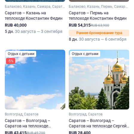
Балаково, Казань, Самара, Саратов, Ульяновск
Балаково, Казань, Пермь, Самара, Саратов, Ульяновск, Чайковский, Елабуга
Саратов – Казань на
Саратов – Пермь на
теплоходе Константин Федин
теплоходе Константин Федин
RUB 40,000
RUB 54,315
RUB 63,900
5 дн.
30 августа — 3 сентября
Раннее бронирование тура
8 дн.
30 августа — 6 сентября
Отдых с детьми
Отдых с детьми
-5%
Волгоград, Саратов
Волгоград, Саратов
Саратов – Волгоград –
Саратов – Волгоград –
Саратов на теплоходе
Саратов на теплоходе Сергей
Александр Радищев
Кучкин
RUB 43,415
RUB 28,400
RUB 45,700