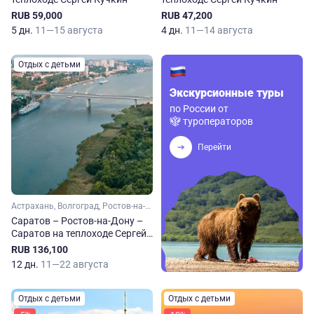
RUB 59,000
RUB 47,200
5 дн.
11—15 августа
4 дн.
11—14 августа
Отдых с детьми
Экскурсионные туры
по России от
туроператоров
Перейти
Астрахань, Волгоград, Ростов-на-Дону, Саратов
Саратов – Ростов-на-Дону –
Саратов на теплоходе Сергей
Кучкин
RUB 136,100
12 дн.
11—22 августа
Отдых с детьми
Отдых с детьми