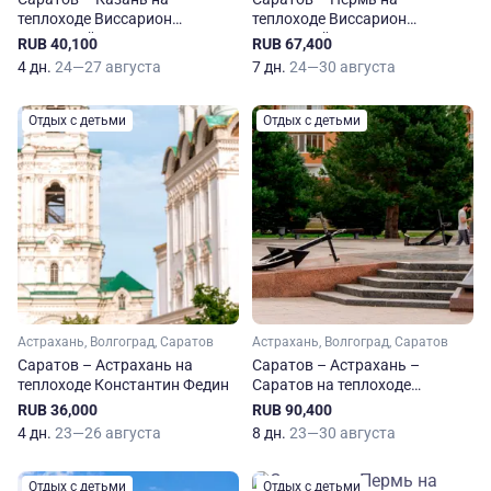
теплоходе Виссарион
теплоходе Виссарион
Белинский
Белинский
RUB 40,100
RUB 67,400
4 дн.
24—27 августа
7 дн.
24—30 августа
Отдых с детьми
Отдых с детьми
Астрахань, Волгоград, Саратов
Астрахань, Волгоград, Саратов
Саратов – Астрахань на
Саратов – Астрахань –
теплоходе Константин Федин
Саратов на теплоходе
Константин Федин
RUB 36,000
RUB 90,400
4 дн.
23—26 августа
8 дн.
23—30 августа
Отдых с детьми
Отдых с детьми