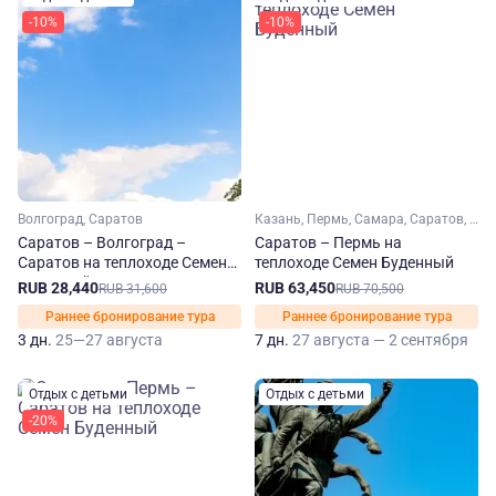
-10%
-10%
Волгоград, Саратов
Казань, Пермь, Самара, Саратов, Чайковский, Елабуга
Саратов – Волгоград –
Саратов – Пермь на
Саратов на теплоходе Семен
теплоходе Семен Буденный
Буденный
RUB 28,440
RUB 63,450
RUB 31,600
RUB 70,500
Раннее бронирование тура
Раннее бронирование тура
3 дн.
25—27 августа
7 дн.
27 августа — 2 сентября
Отдых с детьми
Отдых с детьми
-20%