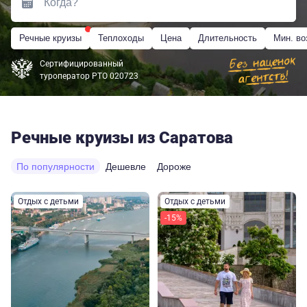
Речные круизы
Теплоходы
Цена
Длительность
Мин. во
Сертифицированный
туроператор РТО 020723
Речные круизы из Саратова
По популярности
Дешевле
Дороже
Отдых с детьми
Отдых с детьми
-15%