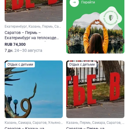
Перейти
Екатеринбург, Казань, Пермь, Самара, Саратов, Ульяновск, Чайковский, Чистополь
Саратов – Пермь –
Екатеринбург на теплоходе
Виссарион Белинский
RUB 74,300
7 дн.
24—30 августа
Отдых с детьми
Отдых с детьми
Казань, Самара, Саратов, Ульяновск
Казань, Пермь, Самара, Саратов, Ульяновск, Чайковский, Чистополь
Саратов – Казань на
Саратов – Пермь на