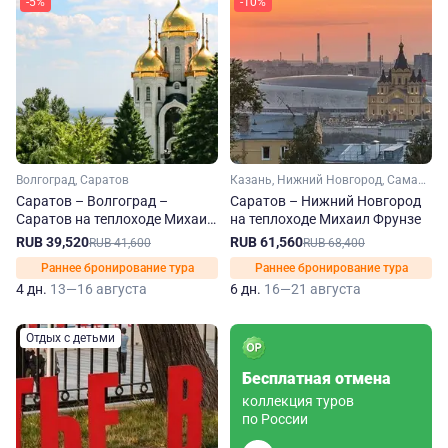
-5%
-10%
Волгоград, Саратов
Казань, Нижний Новгород, Самара, Саратов, Чебоксары
Саратов – Волгоград –
Саратов – Нижний Новгород
Саратов на теплоходе Михаил
на теплоходе Михаил Фрунзе
Фрунзе
RUB 39,520
RUB 61,560
RUB 41,600
RUB 68,400
Раннее бронирование тура
Раннее бронирование тура
4 дн.
13—16 августа
6 дн.
16—21 августа
Отдых с детьми
Бесплатная отмена
коллекция туров
по России