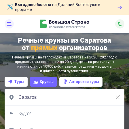
Выгодные билеты
на Дальний Восток уже в
продаже
Речные круизы из Саратова
от
прямых
организаторов
Речные круизы на теплоходах из Саратова на 2026—2027 год с
продолжительностью от 2 до 20 дней, цены на речные туры
начинаются от 10900 руб. и зависят от длины маршрута
и длительности путешествия.
Туры
Круизы
Авторские туры