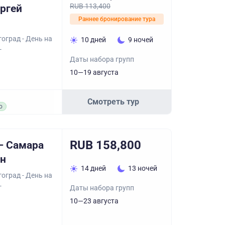
RUB 113,400
ергей
Раннее бронирование тура
оград - День на
10 дней
9 ночей
-
Даты набора групп
10—19 августа
Смотреть тур
о
RUB 158,800
– Самара
ин
14 дней
13 ночей
оград - День на
-
Даты набора групп
10—23 августа