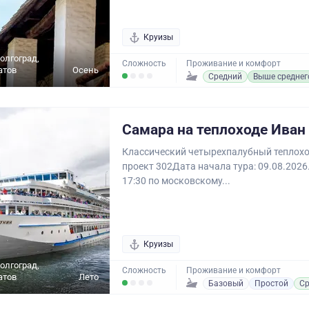
Круизы
олгоград,
Сложность
Проживание и комфорт
атов
Осень
Средний
Выше среднег
Самара на теплоходе Иван
Классический четырехпалубный теплохо
проект 302Дата начала тура: 09.08.2026
17:30 по московскому...
Круизы
олгоград,
Сложность
Проживание и комфорт
атов
Лето
Базовый
Простой
Ср