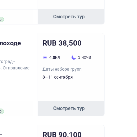
Смотреть тур
о
RUB 38,500
плоходе
4 дня
3 ночи
оград -
6. Отправление:
Даты набора групп
8—11 сентября
Смотреть тур
о
RUB 90,100
–