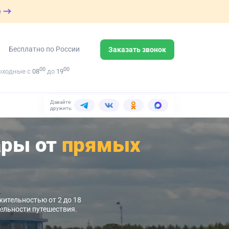
е
Бесплатно по России
Заказать звонок
00
00
ыходные с
08
до
19
Давайте
дружить:
ары от
прямых
жительностью от 2 до 18
тельности путешествия.