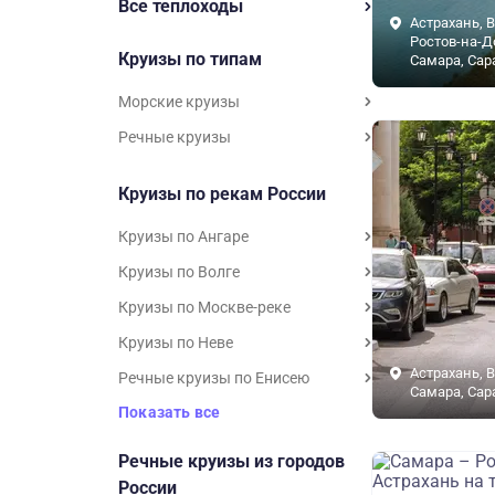
Все теплоходы
Астрахань, В
Ростов-на-Д
Круизы по типам
Самара, Сар
Морские круизы
Речные круизы
Круизы по рекам России
Круизы по Ангаре
Круизы по Волге
Круизы по Москве-реке
Круизы по Неве
Астрахань, В
Речные круизы по Енисею
Самара, Сар
Показать все
Речные круизы из городов
России