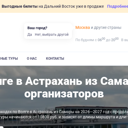
Выгодные билеты
на Дальний Восток уже в продаже
Подробне
Москва
и другие страны
Ваш город?
Да
Нет, выбрать другой
00
00
По будням с
06
до
20
В в
ВНЫЕ ТУРЫ
О НАС
КОНТАКТЫ
ге в Астрахань из Сам
организаторов
ходах по Волге в Астрахань из Самары на 2026—2027 год с продол
туры начинаются от 10800 руб. и зависят от длины маршрута и дли