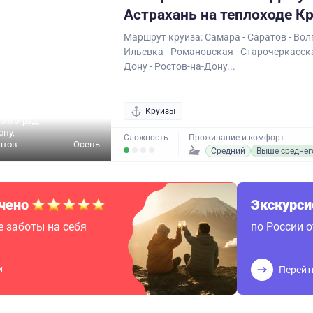
Астрахань на теплоходе К
Маршрут круиза: Самара - Саратов - Волг
Ильевка - Романовская - Старочеркасска
Дону - Ростов-на-Дону...
Круизы
олгоград,
ону,
Сложность
Проживание и комфорт
атов
Осень
Средний
Выше среднег
чено
Экскурс
 заботы на себя
по России 
и
Перейт