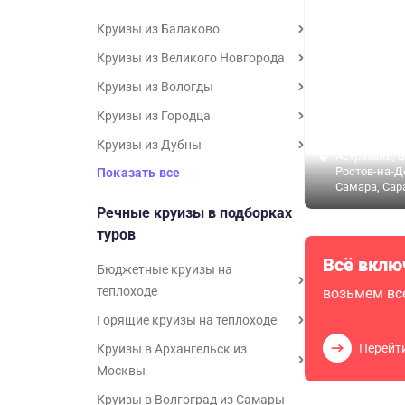
Круизы из Балаково
Круизы из Великого Новгорода
Круизы из Вологды
Круизы из Городца
Круизы из Дубны
Астрахань, В
Ростов-на-Д
Показать все
Самара, Сар
Речные круизы в подборках
туров
Всё вклю
Бюджетные круизы на
теплоходе
возьмем все
Горящие круизы на теплоходе
Перейт
Круизы в Архангельск из
Москвы
Круизы в Волгоград из Самары