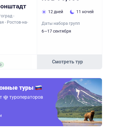
ронштадт
12 дней
11 ночей
оград -
я - Ростов-на-
Даты набора групп
6—17 сентября
Смотреть тур
о
ионные туры
от
туроператоров
и