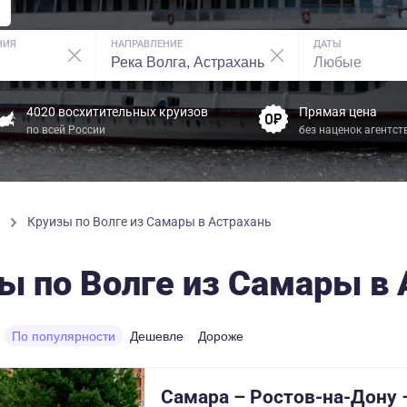
НИЯ
НАПРАВЛЕНИЕ
ДАТЫ
4020 восхитительных круизов
Прямая цена
по всей России
без наценок агентст
ы
Круизы по Волге из Самары в Астрахань
ы по Волге из Самары в 
По популярности
Дешевле
Дороже
Самара – Ростов-на-Дону 