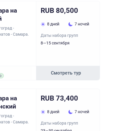
RUB 80,500
ара на
й
8 дней
7 ночей
оград -
ратов - Самара.
Даты набора групп
8—15 сентября
Смотреть тур
о
RUB 73,400
ара на
нский
8 дней
7 ночей
оград -
ратов - Самара.
Даты набора групп
23—30 сентября