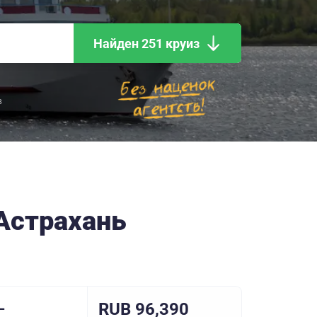
Найден 251 круиз
в
Астрахань
RUB 96,390
–