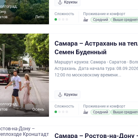
Круизы
олгоград,
ону,
Сложность
Проживание и комфорт
атов
Лето
Средний
Выше среднег
Самара – Астрахань на те
Семен Буденный
Маршрут круиза: Самара - Саратов - Волг
Астрахань. Дата начала тура: 08.09.202
12:00 по московскому времени...
Круизы
олгоград,
Сложность
Проживание и комфорт
атов
Осень
Средний
Выше среднег
Самара – Ростов-на-Дону 