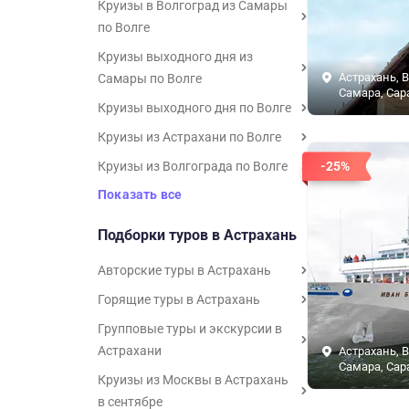
Круизы в Волгоград из Самары
по Волге
Круизы выходного дня из
Астрахань, В
Самары по Волге
Самара, Сар
Круизы выходного дня по Волге
Круизы из Астрахани по Волге
Круизы из Волгограда по Волге
-25%
Показать все
Подборки туров в Астрахань
Авторские туры в Астрахань
Горящие туры в Астрахань
Групповые туры и экскурсии в
Астрахани
Астрахань, В
Самара, Сар
Круизы из Москвы в Астрахань
в сентябре