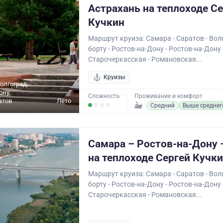
Астрахань на теплоходе С
Кучкин
Маршрут круиза: Самара - Саратов - Волг
борту - Ростов-на-Дону - Ростов-на-Дону 
Старочеркасская - Романовская...
Круизы
олгоград,
ону,
Сложность
Проживание и комфорт
атов
Лето
Средний
Выше среднег
Самара – Ростов-на-Дону 
на теплоходе Сергей Кучк
Маршрут круиза: Самара - Саратов - Волг
борту - Ростов-на-Дону - Ростов-на-Дону 
Старочеркасская - Романовская...