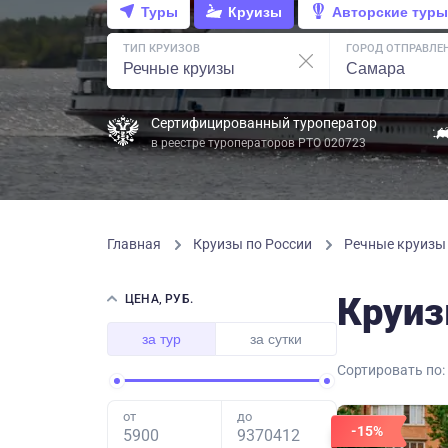
Туры
Круизы
Авторские туры
ТИП КРУИЗОВ
ГОРОД ОТПРАВЛЕ
Сертифицированный туроператор
в реестре туроператоров РТО 020723
Главная
Круизы по России
Речные круиз
Круиз
ЦЕНА, РУБ.
за тур
за сутки
Сортировать по:
от
до
-15%