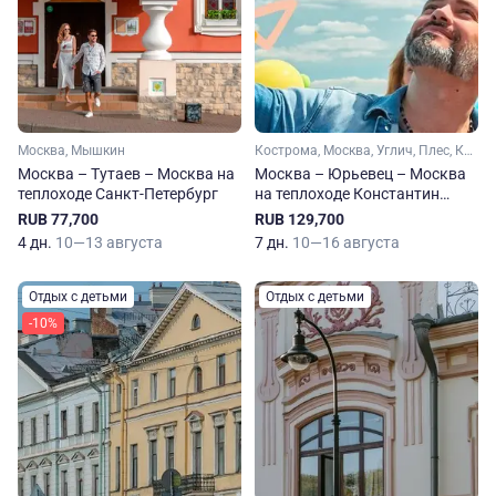
Москва, Мышкин
Кострома, Москва, Углич, Плес, Кинешма, Мышкин, Юрьевец
Москва – Тутаев – Москва на
Москва – Юрьевец – Москва
теплоходе Санкт-Петербург
на теплоходе Константин
Коротков
RUB 77,700
RUB 129,700
4 дн.
10—13 августа
7 дн.
10—16 августа
Отдых с детьми
Отдых с детьми
-10%