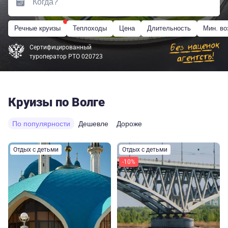
Речные круизы
Теплоходы
Цена
Длительность
Мин. во
Сертифицированный
туроператор РТО 020723
Круизы по Волге
По популярности
Дешевле
Дороже
Отдых с детьми
Отдых с детьми
-10%