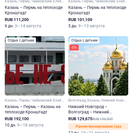
Казань, Пермь, Чайковский, Елабуга, Тетюши, Болгар
Казань, Пермь, Чайковский, Елабуга, Тетюши, Болгар
Казань – Пермь на теплоходе
Казань – Пермь на теплоходе
Кронштадт
Кронштадт
RUB 111,200
RUB 101,100
6 дн.
9—14 августа
5 дн.
9—13 августа
Отдых с детьми
Отдых с детьми
-5%
Казань, Пермь, Чайковский, Елабуга, Тетюши, Чистополь, Нижнекамск, Болгар
Волгоград, Казань, Нижний Новгород, Самара, Саратов, Чебоксары, Тольятти, Свияжск
Казань – Пермь – Казань на
Нижний Новгород –
теплоходе Кронштадт
Волгоград – Нижний
Новгород на теплоходе
RUB 192,100
RUB 129,675
RUB 136,500
Михаил Фрунзе
10 дн.
9—18 августа
Раннее бронирование тура
12 дн.
10—21 августа