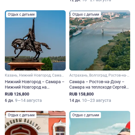
Отдых с детьми
Отдых с детьми
Казань, Нижний Новгород, Самара, Тетюши, Свияжск
Астрахань, Волгоград, Ростов-на-Дону, Самара, Саратов
Нижний Новгород – Самара –
Самара – Ростов-на-Дону –
Нижний Новгород на
Самара на теплоходе Сергей
теплоходе Александр
Кучкин
RUB 126,800
RUB 158,800
Радищев
6 дн.
9—14 августа
14 дн.
10—23 августа
Отдых с детьми
Отдых с детьми