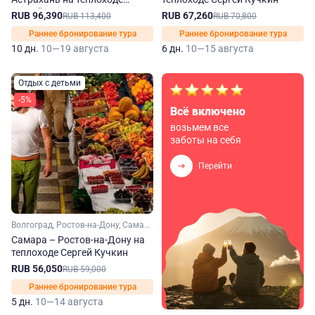
Сергей Кучкин
RUB 96,390
RUB 67,260
RUB 113,400
RUB 70,800
Раннее бронирование тура
Раннее бронирование тура
10 дн.
10—19 августа
6 дн.
10—15 августа
Отдых с детьми
-5%
Всё включено
возьмем все
заботы на себя
Перейти
Волгоград, Ростов-на-Дону, Самара, Саратов
Самара – Ростов-на-Дону на
теплоходе Сергей Кучкин
RUB 56,050
RUB 59,000
Раннее бронирование тура
5 дн.
10—14 августа