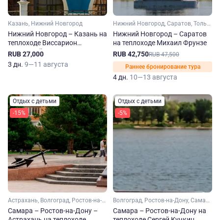
Казань, Нижний Новгород
Нижний Новгород, Саратов, Тольятти, Свияжск
Нижний Новгород – Казань на
Нижний Новгород – Саратов
теплоходе Виссарион
на теплоходе Михаил Фрунзе
Белинский
RUB 27,000
RUB 42,750
RUB 47,500
3 дн.
9—11 августа
Раннее бронирование тура
4 дн.
10—13 августа
Отдых с детьми
Отдых с детьми
-15%
-5%
Астрахань, Волгоград, Ростов-на-Дону, Самара, Саратов
Волгоград, Ростов-на-Дону, Самара, Саратов
Самара – Ростов-на-Дону –
Самара – Ростов-на-Дону на
Астрахань на теплоходе
теплоходе Сергей Кучкин