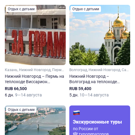
Отдых с детьми
Отдых с детьми
Казань, Нижний Новгород, Пермь, Чайковский, Чистополь
Волгоград, Нижний Новгород, Саратов, Тольятти, Свияжск
Нижний Новгород – Пермь на
Нижний Новгород –
теплоходе Виссарион
Волгоград на теплоходе
Белинский
Михаил Фрунзе
RUB 66,500
RUB 59,400
6 дн.
9—14 августа
5 дн.
10—14 августа
Отдых с детьми
Экскурсионные туры
по России от
туроператоров