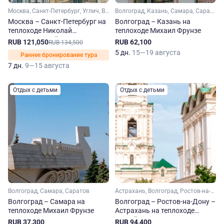
Москва, Санкт-Петербург, Углич, Верхние Мандроги
Волгоград, Казань, Самара, Саратов
Москва – Санкт-Петербург на
Волгоград – Казань на
теплоходе Николай
теплоходе Михаил Фрунзе
Чернышевский
RUB 121,050
RUB 62,100
RUB 134,500
5 дн.
15—19 августа
Раннее бронирование тура
7 дн.
9—15 августа
Отдых с детьми
Отдых с детьми
Волгоград, Самара, Саратов
Астрахань, Волгоград, Ростов-на-Дону
Волгоград – Самара на
Волгоград – Ростов-на-Дону –
теплоходе Михаил Фрунзе
Астрахань на теплоходе
Сергей Кучкин
RUB 37,300
RUB 94,400