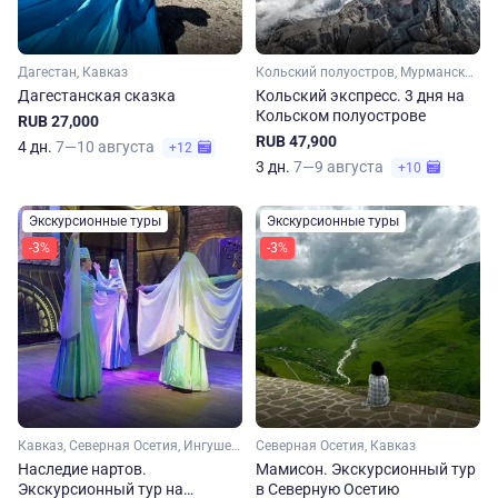
Дагестан, Кавказ
Кольский полуостров, Мурманская область, Арктика
Дагестанская сказка
Кольский экспресс. 3 дня на
Кольском полуострове
RUB 27,000
RUB 47,900
4 дн.
7—10 августа
+12
3 дн.
7—9 августа
+10
Экскурсионные туры
Экскурсионные туры
-3%
-3%
Кавказ, Северная Осетия, Ингушетия, Кабардино-Балкария, Чечня
Северная Осетия, Кавказ
Наследие нартов.
Мамисон. Экскурсионный тур
Экскурсионный тур на
в Северную Осетию