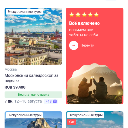
Экскурсионные туры
Всё включено
возьмем все
заботы на себя
Перейти
Москва
Московский калейдоскоп за
неделю
RUB 39,400
Бесплатная отмена
7 дн.
12—18 августа
+18
Экскурсионные туры
Экскурсионные туры
Хит