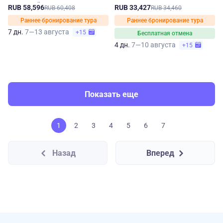
Северный Кавказ
RUB 58,596
RUB 33,427
RUB 60,408
RUB 34,460
Раннее бронирование тура
Раннее бронирование тура
7 дн.
7—13 августа
+15
Бесплатная отмена
4 дн.
7—10 августа
+15
Показать еще
1
2
3
4
5
6
7
Назад
Вперед