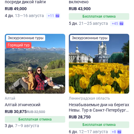
посреди дикой тайги
включено
RUB 49,000
RUB 43,900
4 дн.
13—16 августа
+11
Бесплатная отмена
5 дн.
21—25 августа
+45
Экскурсионные туры
Экскурсионные туры
Горящий тур
Алтай
Ленинградская область
Алтай этнический
Незабываемые дни на берегах
Невы. Тур в Санкт-Петербург
RUB 30,875
RUB 32,500
на 6 дней
RUB 28,750
Бесплатная отмена
Бесплатная отмена
3 дн.
7—9 августа
6 дн.
12—17 августа
+8