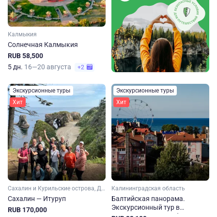
Калмыкия
Солнечная Калмыкия
RUB 58,500
5 дн.
16—20 августа
+2
Экскурсионные туры
Экскурсионные туры
Хит
Хит
Сахалин и Курильские острова, Дальний Восток
Калининградская область
Сахалин — Итуруп
Балтийская панорама.
Экскурсионный тур в
RUB 170,000
Калининградскую область