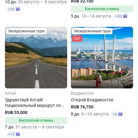
RUB 32,100
10 дн.
30 августа — 8 сентября
Бесплатная отмена
+26
5 дн.
10—14 августа
+30
Экскурсионные туры
Экскурсионные туры
Хит
Алтай
Владивосток
Здравствуй Алтай!
Открой Владивосток
Национальный маршрут по
RUB 76,750
Алтайскому краю
RUB 55,000
8 дн.
9—16 августа
+6
Бесплатная отмена
7 дн.
31 августа — 6 сентября
+13