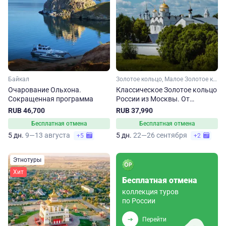
Байкал
Золотое кольцо, Малое Золотое кольцо, Ярославская область, Ивановская область, Костромская область, Владимирская область, Московская область
Очарование Ольхона.
Классическое Золотое кольцо
Сокращенная программа
России из Москвы. От
Сергиева Посада до
RUB 46,700
RUB 37,990
Владимира
Бесплатная отмена
Бесплатная отмена
5 дн.
9—13 августа
5 дн.
22—26 сентября
+5
+2
Этнотуры
Хит
Бесплатная отмена
коллекция туров
по России
Перейти