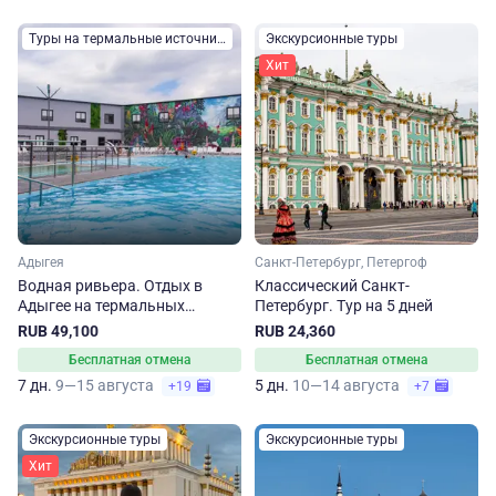
Туры на термальные источники
Экскурсионные туры
Хит
Адыгея
Санкт-Петербург, Петергоф
Водная ривьера. Отдых в
Классический Санкт-
Адыгее на термальных
Петербург. Тур на 5 дней
источниках
RUB 49,100
RUB 24,360
Бесплатная отмена
Бесплатная отмена
7 дн.
9—15 августа
5 дн.
10—14 августа
+19
+7
Экскурсионные туры
Экскурсионные туры
Хит