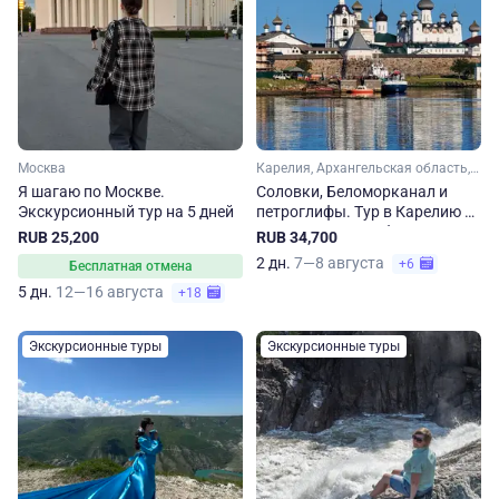
Москва
Карелия, Архангельская область, Арктика
Я шагаю по Москве.
Соловки, Беломорканал и
Экскурсионный тур на 5 дней
петроглифы. Тур в Карелию и
Архангельскую область
RUB 25,200
RUB 34,700
2 дн.
7—8 августа
+6
Бесплатная отмена
5 дн.
12—16 августа
+18
Экскурсионные туры
Экскурсионные туры