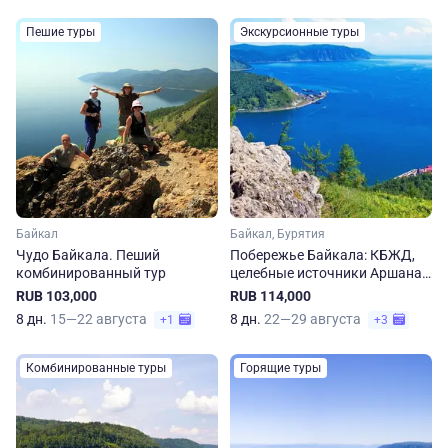
Пешие туры
Экскурсионные туры
Байкал
Байкал, Бурятия
Чудо Байкала. Пеший
Побережье Байкала: КБЖД,
комбинированный тур
целебные источники Аршана
и встреча с шаманом
RUB 103,000
RUB 114,000
8 дн.
15—22 августа
8 дн.
22—29 августа
+1
+3
Комбинированные туры
Горящие туры