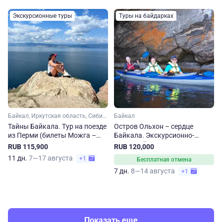
Экскурсионные туры
Туры на байдарках
Байкал, Иркутская область, Сибирь
Байкал
Тайны Байкала. Тур на поезде
Остров Ольхон – сердце
из Перми (билеты Можга –
Байкала. Экскурсионно-
Агрыз – Иркутск)
активный тур
RUB 115,900
RUB 120,000
11 дн.
7—17 августа
+1
Бесплатная отмена
7 дн.
8—14 августа
+1
Показать еще