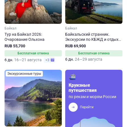
Байкал
Байкал
Тур на Байкал 2026:
Байкальский странник.
Очарование Ольхона
Экскурсии по КБЖД и отдых
на Ольхоне
RUB 55,700
RUB 69,900
Бесплатная отмена
Бесплатная отмена
6 дн.
24—29 августа
6 дн.
16—21 августа
+3
Экскурсионные туры
Круизные
путешествия
по рекам и морям России
Перейти