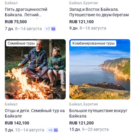
Байкал
Байкал, Бурятия
Пять драгоценностей
Запад и Восток Байкала.
Байкала. Летний
Путешествие по двум берегам
познавательный тур
RUB 75,500
RUB 121,100
9 дн.
8—16 августа
7 дн.
8—14 августа
+7
Семейные туры
Комбинированные туры
Байкал
Байкал, Бурятия
Отцы и дети. Семейный тур на
Большое путешествие вокруг
Байкале
Байкала
RUB 142,100
RUB 121,200
15 дн.
9—23 августа
5 дн.
10—14 августа
+6