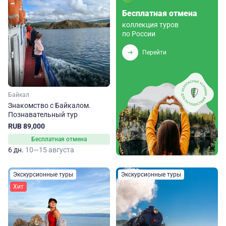
Бесплатная отмена
коллекция туров
по России
Перейти
Байкал
Знакомство с Байкалом.
Познавательный тур
RUB 89,000
Бесплатная отмена
6 дн.
10—15 августа
Экскурсионные туры
Экскурсионные туры
Хит