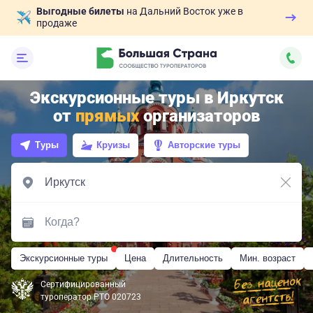
Выгодные билеты
на Дальний Восток уже в
продаже
Экскурсионные туры в Иркутск
от
прямых
организаторов
Туры
Круизы
Авторские туры
Экскурсионные туры
Цена
Длительность
Мин. возраст
Сертифицированный
туроператор РТО 020723