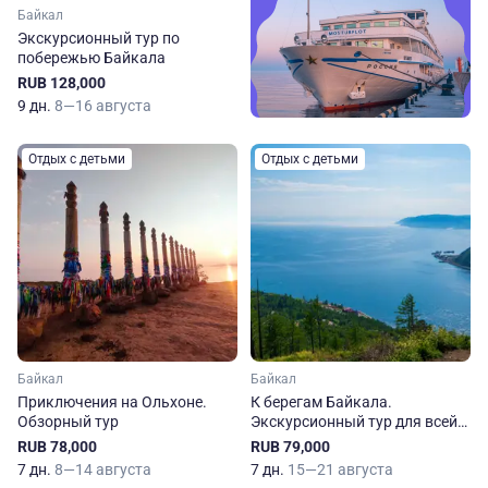
Байкал
Экскурсионный тур по
побережью Байкала
RUB 128,000
9 дн.
8—16 августа
Отдых с детьми
Отдых с детьми
Байкал
Байкал
Приключения на Ольхоне.
К берегам Байкала.
Обзорный тур
Экскурсионный тур для всей
семьи
RUB 78,000
RUB 79,000
7 дн.
8—14 августа
7 дн.
15—21 августа