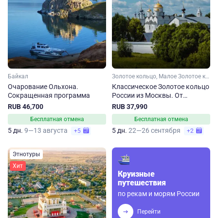
Байкал
Золотое кольцо, Малое Золотое кольцо, Ярославская область, Ивановская область, Костромская область, Владимирская область, Московская область
Очарование Ольхона.
Классическое Золотое кольцо
Сокращенная программа
России из Москвы. От
Сергиева Посада до
RUB 46,700
RUB 37,990
Владимира
Бесплатная отмена
Бесплатная отмена
5 дн.
9—13 августа
5 дн.
22—26 сентября
+5
+2
Этнотуры
Хит
Круизные
путешествия
по рекам и морям России
Перейти