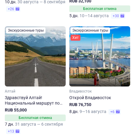
RUB 32,100
10 дн.
30 августа — 8 сентября
Бесплатная отмена
+26
5 дн.
10—14 августа
+30
Экскурсионные туры
Экскурсионные туры
Хит
Алтай
Владивосток
Здравствуй Алтай!
Открой Владивосток
Национальный маршрут по
RUB 76,750
Алтайскому краю
RUB 55,000
8 дн.
9—16 августа
+6
Бесплатная отмена
7 дн.
31 августа — 6 сентября
+13