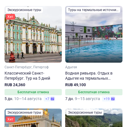
Экскурсионные туры
Туры на термальные источники
Хит
Санкт-Петербург, Петергоф
Адыгея
Классический Санкт-
Водная ривьера. Отдых в
Петербург. Тур на 5 дней
Адыгее на термальных
источниках
RUB 24,360
RUB 49,100
Бесплатная отмена
Бесплатная отмена
5 дн.
10—14 августа
7 дн.
9—15 августа
+7
+19
Экскурсионные туры
Экскурсионные туры
Хит