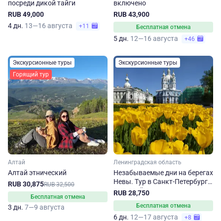
посреди дикой тайги
включено
RUB 49,000
RUB 43,900
4 дн.
13—16 августа
+11
Бесплатная отмена
5 дн.
12—16 августа
+46
Экскурсионные туры
Экскурсионные туры
Горящий тур
Алтай
Ленинградская область
Алтай этнический
Незабываемые дни на берегах
Невы. Тур в Санкт-Петербург
RUB 30,875
RUB 32,500
на 6 дней
RUB 28,750
Бесплатная отмена
Бесплатная отмена
3 дн.
7—9 августа
6 дн.
12—17 августа
+8