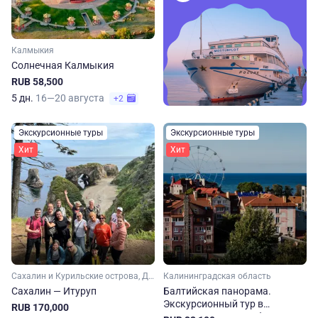
Калмыкия
Солнечная Калмыкия
RUB 58,500
5 дн.
16—20 августа
+2
Экскурсионные туры
Экскурсионные туры
Хит
Хит
Сахалин и Курильские острова, Дальний Восток
Калининградская область
Сахалин — Итуруп
Балтийская панорама.
Экскурсионный тур в
RUB 170,000
Калининградскую область