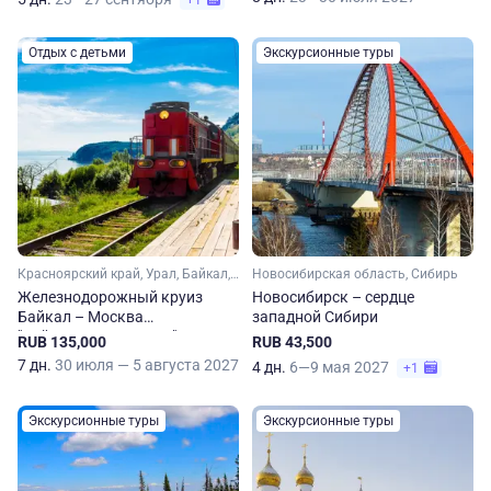
+1
Отдых с детьми
Экскурсионные туры
Красноярский край, Урал, Байкал, Пермский край, Иркутская область, Сибирь, Новосибирская область, Свердловская область
Новосибирская область, Сибирь
Железнодорожный круиз
Новосибирск – сердце
Байкал – Москва
западной Сибири
"Байкальская сказка"
RUB 135,000
RUB 43,500
7 дн.
30 июля — 5 августа 2027
4 дн.
6—9 мая 2027
+1
Экскурсионные туры
Экскурсионные туры