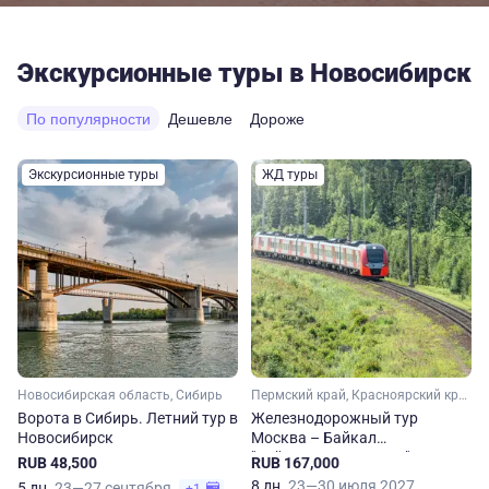
Экскурсионные туры в Новосибирск
По популярности
Дешевле
Дороже
Экскурсионные туры
ЖД туры
Новосибирская область, Сибирь
Пермский край, Красноярский край, Новосибирская область, Свердловская область, Иркутская область, Байкал, Урал, Сибирь
Ворота в Сибирь. Летний тур в
Железнодорожный тур
Новосибирск
Москва – Байкал
"Байкальская сказка"
RUB 48,500
RUB 167,000
8 дн.
23—30 июля 2027
5 дн.
23—27 сентября