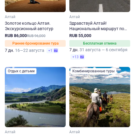
Алтай
Алтай
Золотое кольцо Алтая.
Здравствуй Алтай!
Экскурсионный автотур
Национальный маршрут по
Алтайскому краю
RUB 86,000
RUB 55,000
RUB 96,000
Раннее бронирование тура
Бесплатная отмена
7 дн.
31 августа — 6 сентября
7 дн.
16—22 августа
+1
+13
Отдых с детьми
Комбинированные туры
Алтай
Алтай