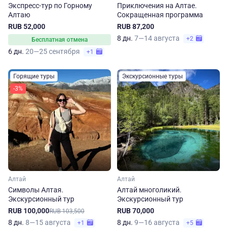
Экспресс-тур по Горному
Приключения на Алтае.
Алтаю
Сокращенная программа
RUB 52,000
RUB 87,200
8 дн.
7—14 августа
+2
Бесплатная отмена
6 дн.
20—25 сентября
+1
Горящие туры
Экскурсионные туры
-3%
Алтай
Алтай
Символы Алтая.
Алтай многоликий.
Экскурсионный тур
Экскурсионный тур
RUB 100,000
RUB 70,000
RUB 103,500
8 дн.
8—15 августа
8 дн.
9—16 августа
+1
+5