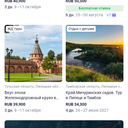
RUB 40,900
RUB 50,500
Ясной Поляны
Пенза – Нижний Новгород
3 дн.
9—11 октября
Бесплатная отмена
6 дн.
25—30 августа
+7
ЖД туры
Отдых с детьми
Тульская область, Липецкая область
Тамбовская область, Липецкая область
Вкус эпохи.
Край Мичуринских садов. Тур
Железнодорожный круиз в
в Липецк и Тамбов
Тулу и Елец
RUB 39,900
RUB 34,300
3 дн.
9—11 октября
4 дн.
24—27 июня 2027