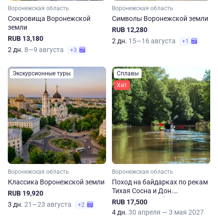
Воронежская область
Воронежская область
Сокровища Воронежской
Символы Воронежской земли
земли
RUB 12,280
RUB 13,180
2 дн.
15—16 августа
+1
2 дн.
8—9 августа
+3
Экскурсионные туры
Сплавы
Хит
Воронежская область
Воронежская область
Классика Воронежской земли
Поход на байдарках по рекам
Тихая Сосна и Дон.
RUB 19,920
Воронежская область
RUB 17,500
3 дн.
21—23 августа
+2
4 дн.
30 апреля — 3 мая 2027