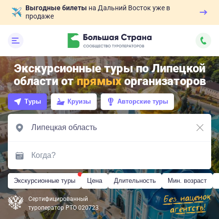
Выгодные билеты
на Дальний Восток уже в
продаже
Экскурсионные туры по Липецкой
области от
прямых
организаторов
Туры
Круизы
Авторские туры
Экскурсионные туры
Цена
Длительность
Мин. возраст
Сертифицированный
туроператор РТО 020723