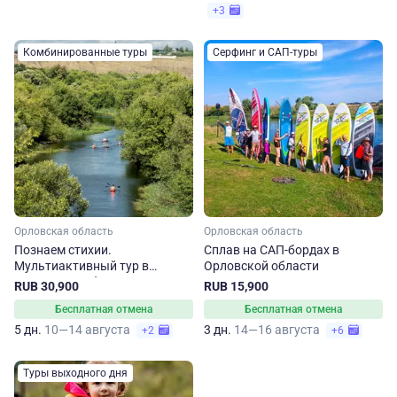
+3
Комбинированные туры
Серфинг и САП-туры
Орловская область
Орловская область
Познаем стихии.
Сплав на САП-бордах в
Мультиактивный тур в
Орловской области
Орловскую область
RUB 30,900
RUB 15,900
Бесплатная отмена
Бесплатная отмена
5 дн.
10—14 августа
3 дн.
14—16 августа
+2
+6
Туры выходного дня