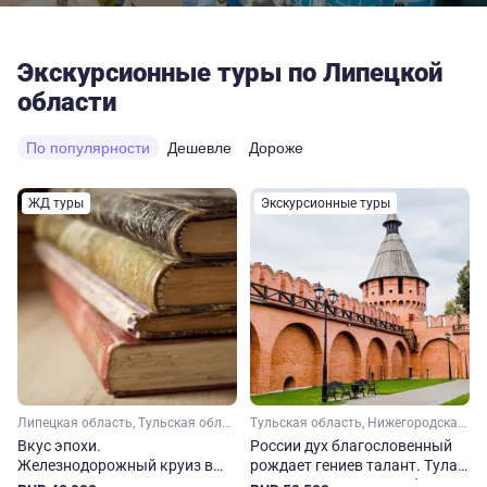
Экскурсионные туры по Липецкой
области
По популярности
Дешевле
Дороже
ЖД туры
Экскурсионные туры
Липецкая область, Тульская область
Тульская область, Нижегородская область, Липецкая область, Тамбовская область
Вкус эпохи.
России дух благословенный
Железнодорожный круиз в
рождает гениев талант. Тула
Тулу и Елец с посещением
– Липецк – Елец – Тамбов –