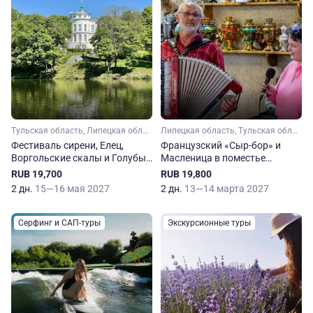
Тульская область, Липецкая область
Липецкая область, Тульская область
Фестиваль сирени, Елец,
Французский «Cыр-бор» и
Воргольские скалы и Голубые
Масленица в поместье
озера
липецких виноделов
RUB 19,700
RUB 19,800
2 дн.
15—16 мая 2027
2 дн.
13—14 марта 2027
Серфинг и САП-туры
Экскурсионные туры