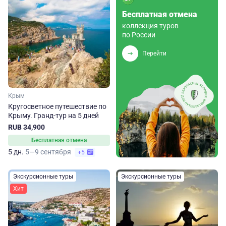
Бесплатная отмена
коллекция туров
по России
Перейти
Крым
Кругосветное путешествие по
Крыму. Гранд-тур на 5 дней
RUB 34,900
Бесплатная отмена
5 дн.
5—9 сентября
+5
Экскурсионные туры
Экскурсионные туры
Хит