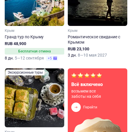
Крым
Крым
Гранд-тур по Крыму
Романтическое свидание с
Крымом
RUB 48,900
RUB 23,100
Бесплатная отмена
3 дн.
8—10 мая 2027
8 дн.
5—12 сентября
+5
Экскурсионные туры
Всё включено
возьмем все
заботы на себя
Перейти