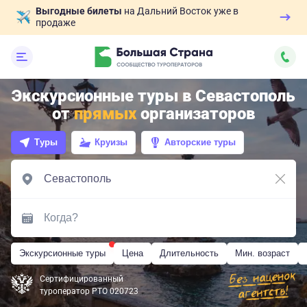
Выгодные билеты
на Дальний Восток уже в
продаже
Экскурсионные туры в Севастополь
от
прямых
организаторов
Туры
Круизы
Авторские туры
Экскурсионные туры
Цена
Длительность
Мин. возраст
Сертифицированный
туроператор РТО 020723