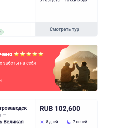
31 августа — 10 сентября
Смотреть тур
о
чено
е заботы на себя
и
RUB 102,600
етрозаводск
г –
ь Великая
8 дней
7 ночей