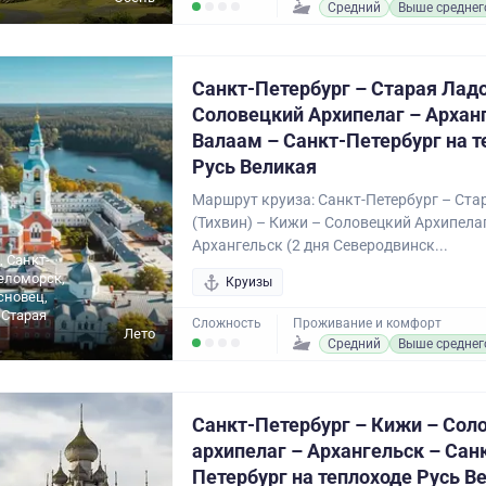
Средний
Выше среднег
Санкт-Петербург – Старая Ладо
Соловецкий Архипелаг – Архан
Валаам – Санкт-Петербург на т
Русь Великая
Маршрут круиза: Санкт-Петербург – Ста
(Тихвин) – Кижи – Соловецкий Архипелаг
Архангельск (2 дня Северодвинск...
, Санкт-
Беломорск,
Круизы
сновец,
 Старая
Сложность
Проживание и комфорт
Лето
Средний
Выше среднег
Санкт-Петербург – Кижи – Сол
архипелаг – Архангельск – Сан
Петербург на теплоходе Русь В