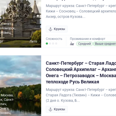
Маршрут круиза: Санкт-Петербург – кре
Кижи – Сосновец – Соловецкий архипелаг
Анзер, остров Кузова...
, Санкт-
Беломорск,
Круизы
сновец,
Сложность
Проживание и комфорт
рг
Лето
Средний
Выше среднег
Санкт-Петербург – Старая Ладо
Соловецкий Архипелаг – Арханг
Онега – Петрозаводск – Москва
теплоходе Русь Великая
Маршрут круиза: Санкт-Петербург – кре
,
Старая Ладога (Тихвин) – Кижи – Солов
 Москва,
к, Санкт-
(2 дня о. Кузова, Б...
глич,
Онега,
Круизы
сновец,