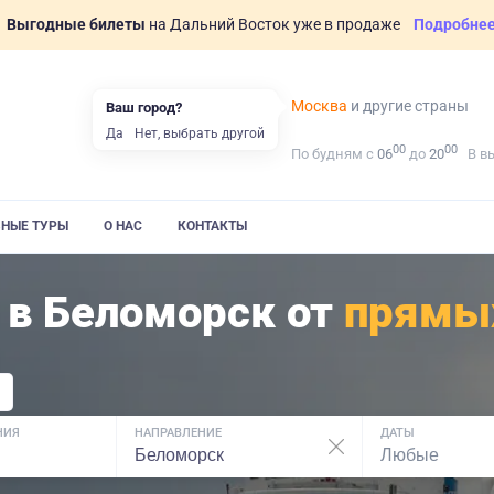
Выгодные билеты
на Дальний Восток уже в продаже
Подробне
Москва
и другие страны
Ваш город?
Да
Нет, выбрать другой
00
00
По будням с
06
до
20
В в
ВНЫЕ ТУРЫ
О НАС
КОНТАКТЫ
 в Беломорск от
прямы
НИЯ
НАПРАВЛЕНИЕ
ДАТЫ