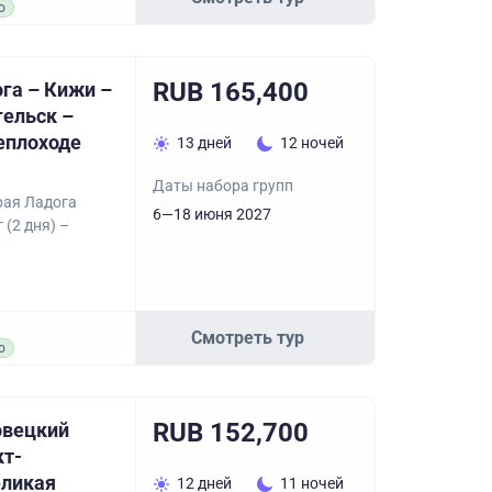
о
RUB 165,400
га – Кижи –
гельск –
еплоходе
13 дней
12 ночей
Даты набора групп
рая Ладога
6—18 июня 2027
 (2 дня) –
Смотреть тур
о
RUB 152,700
овецкий
кт-
еликая
12 дней
11 ночей