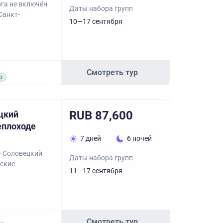
га не включён
Даты набора групп
Санкт-
10—17 сентября
Смотреть тур
о
RUB 87,600
цкий
еплоходе
7 дней
6 ночей
– Соловецкий
Даты набора групп
рские
11—17 сентября
Смотреть тур