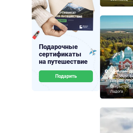
Подарочные
сертификаты
на путешествие
Архангельск
Подарить
Петербург, 
Повенец, Со
Свирьстрой,
Ладога