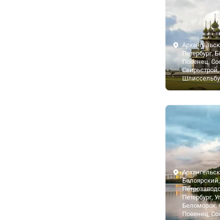
Архангельск
Петербург, 
Повенец, Со
Свирьстрой,
Шлиссельбу
Архангельск
Белоярский,
Петрозаводс
Петербург, У
Беломорск, 
Повенец, Со