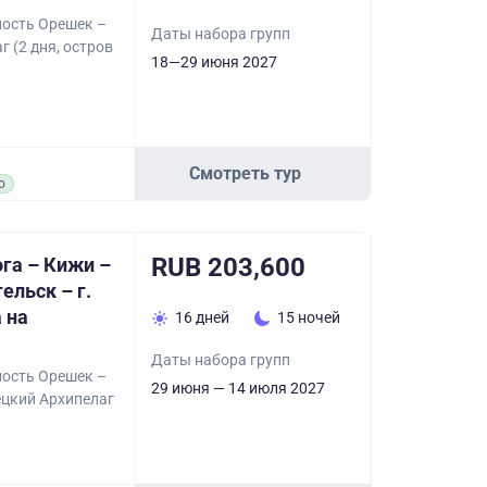
пость Орешек –
Даты набора групп
 (2 дня, остров
18—29 июня 2027
Смотреть тур
о
RUB 203,600
га – Кижи –
ельск – г.
 на
16 дней
15 ночей
Даты набора групп
пость Орешек –
29 июня — 14 июля 2027
ецкий Архипелаг