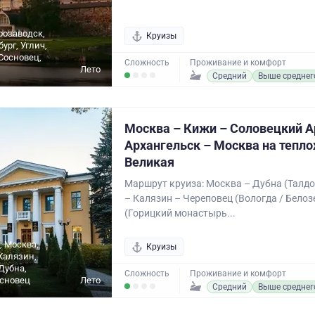
розаводск,
Круизы
ург, Углич,
Сосновец,
Сложность
Проживание и комфорт
Лето
Средний
Выше среднег
Москва – Кижи – Соловецкий А
Архангельск – Москва на тепло
Великая
Маршрут круиза: Москва – Дубна (Талдо
– Калязин – Череповец (Вологда / Белоз
(Горицкий монастырь...
, Москва,
Круизы
Калязин,
Дубна,
Сложность
Проживание и комфорт
сновец
Лето
Средний
Выше среднег