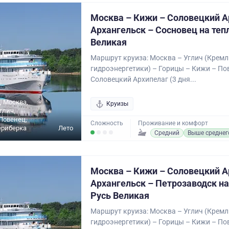
Москва – Кижи – Соловецкий А
Архангельск – Сосновец на теп
Великая
Маршрут круиза: Москва – Углич (Кремл
гидроэнергетики) – Горицы – Кижи – По
Соловецкий Архипелаг (3 дня...
, Москва,
Круизы
глич,
Повенец,
Сложность
Проживание и комфорт
ериберка
Лето
Средний
Выше среднег
Москва – Кижи – Соловецкий А
Архангельск – Петрозаводск на
Русь Великая
Маршрут круиза: Москва – Углич (Кремл
гидроэнергетики) – Горицы – Кижи – По