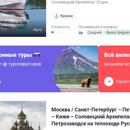
Соловецкий Архипелаг (3 дня...
, Москва,
Круизы
к, Углич,
Повенец,
Сложность
Проживание и комфорт
Лето
Средний
Выше среднег
ионные туры
Всё вклю
от
туроператоров
возьмем вс
Перейт
и
Москва / Санкт-Петербург – П
– Кижи – Соловецкий Архипела
Петрозаводск на теплоходе Рус