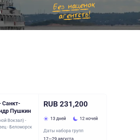
в
RUB 231,200
 Санкт-
андр Пушкин
13 дней
12 ночей
ой Вокзал) -
вец - Беломорск
Даты набора групп
17—29 августа