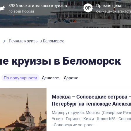
3986 восхитительных круизов
Прямая цена
по всей России
без наценок агентст
ы
Речные круизы в Беломорск
е круизы в Беломорск
По популярности
Дешевле
Дороже
Москва – Соловецкие острова –
Петербург на теплоходе Алекс
Маршрут круиза: Москва (Северный Речн
Углич - Горицы - Кижи - Шлюз №5 - Сосно
- Соловецкие острова...