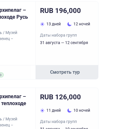
RUB 196,000
рхипелаг –
лоходе Русь
13 дней
12 ночей
ь / Музей
Даты набора групп
венец –
31 августа — 12 сентября
Смотреть тур
о
RUB 126,000
рхипелаг –
 теплоходе
11 дней
10 ночей
ь / Музей
Даты набора групп
венец –