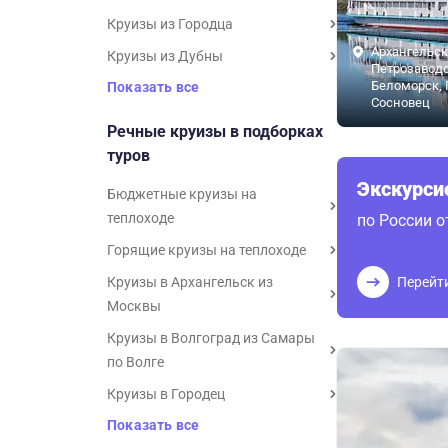
Круизы из Городца
Архангельск
Круизы из Дубны
Петрозаводс
Беломорск, 
Показать все
Сосновец
Речные круизы в подборках
туров
Экскурс
Бюджетные круизы на
теплоходе
по России 
Горящие круизы на теплоходе
Круизы в Архангельск из
Перейт
Москвы
Круизы в Волгоград из Самары
по Волге
Круизы в Городец
Показать все