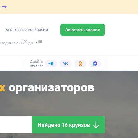
е
Бесплатно по России
Заказать звонок
00
00
ыходные с
08
до
19
Давайте
дружить:
х
организаторов
Найдено 16 круизов