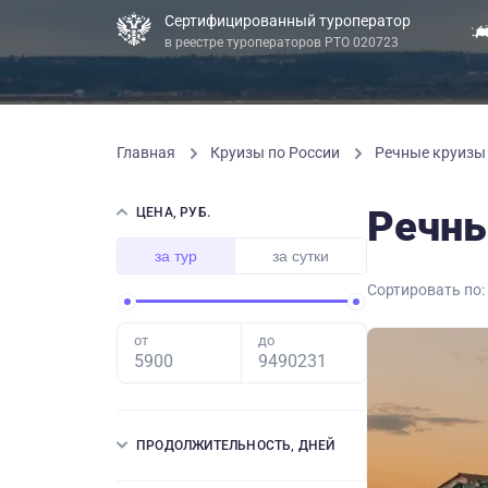
Сертифицированный туроператор
в реестре туроператоров РТО 020723
Главная
Круизы по России
Речные круиз
Речны
ЦЕНА, РУБ.
за тур
за сутки
Сортировать по:
от
до
ПРОДОЛЖИТЕЛЬНОСТЬ, ДНЕЙ