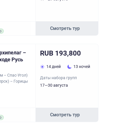
Смотреть тур
о
RUB 193,800
рхипелаг –
ходе Русь
14 дней
13 ночей
м – Спас-Угол)
Даты набора групп
ерск) – Горицы
17—30 августа
Смотреть тур
о