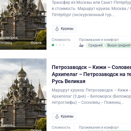
Трансфер из Москвы или Санкт-Петербур
в стоимость. Маршрут круиза: Москва / 
Петербург (экскурсионный тур...
Круизы
к,
Беломорск,
Сложность
Проживание и комфорт
сновец
Осень
Средний
Выше среднег
Петрозаводск – Кижи – Солове
Архипелаг – Петрозаводск на т
Русь Великая
Маршрут круиза: Петрозаводск – Кижи 
Архипелаг (3 дня) – Беломорск (Беломо
петроглифы) – Сосновец – Повенец...
Круизы
к,
Повенец,
Сложность
Проживание и комфорт
Осень