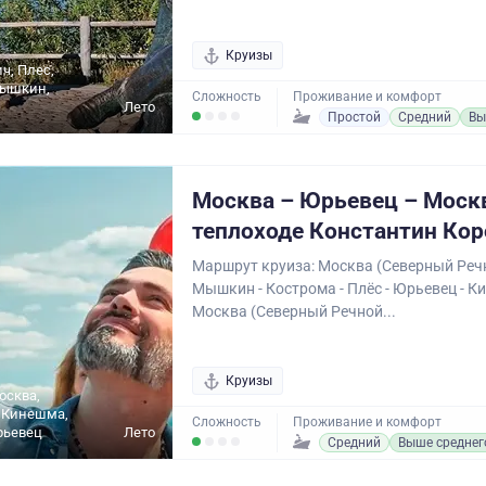
Круизы
ч, Плес,
ышкин,
Сложность
Проживание и комфорт
Лето
Простой
Средний
Вы
Москва – Юрьевец – Моск
теплоходе Константин Ко
Маршрут круиза: Москва (Северный Речн
Мышкин - Кострома - Плёс - Юрьевец - Ки
Москва (Северный Речной...
Круизы
осква,
, Кинешма,
Сложность
Проживание и комфорт
рьевец
Лето
Средний
Выше среднег