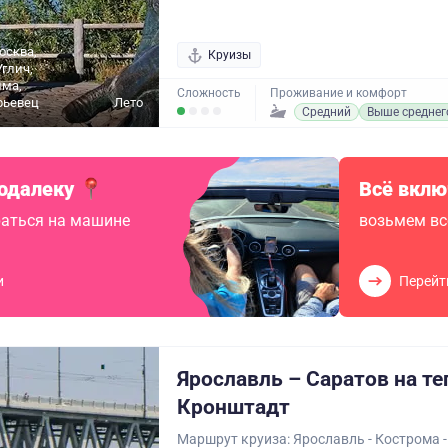
осква,
Круизы
Углич,
шма,
Сложность
Проживание и комфорт
рьевец
Лето
Средний
Выше среднег
одалеку
Всё вклю
аться на машине
возьмем вс
и
Перейт
Ярославль – Саратов на т
Кронштадт
Маршрут круиза: Ярославль - Кострома -