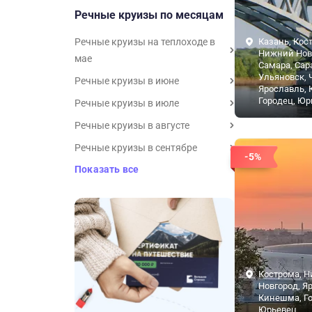
Речные круизы по месяцам
Речные круизы на теплоходе в
Казань, Кос
Нижний Нов
мае
Самара, Сар
Ульяновск, 
Речные круизы в июне
Ярославль,
Городец, Юр
Речные круизы в июле
Речные круизы в августе
Речные круизы в сентябре
-5%
Показать все
Кострома, 
Новгород, Я
Кинешма, Го
Юрьевец