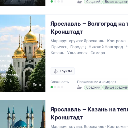
Средний
Выше среднег
Ярославль – Волгоград на 
Кронштадт
Маршрут круиза: Ярославль - Кострома -
Юрьевец - Городец - Нижний Новгород - 
Казань - Ульяновск - Самара...
азань,
Нижний
амара,
ьяновск,
Круизы
Ярославль,
родец,
Сложность
Проживание и комфорт
Лето
Средний
Выше среднег
Ярославль – Казань на теп
Кронштадт
Маршрут круиза: Ярославль - Кострома -