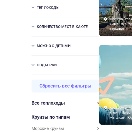
ТЕПЛОХОДЫ
Москва, Угли
Кинешма, М
КОЛИЧЕСТВО МЕСТ В КАЮТЕ
Юрьевец
МОЖНО С ДЕТЬМИ
ПОДБОРКИ
Сбросить все фильтры
Все теплоходы
Кострома, М
Углич, Плес
Круизы по типам
Мышкин, Ю
Морские круизы