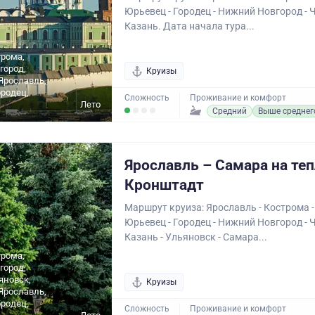
Юрьевец - Городец - Нижний Новгород - 
Казань. Дата начала тура...
трома,
город,
Круизы
Ярославль,
родец,
Сложность
Проживание и комфорт
Лето
Средний
Выше среднег
Ярославль – Самара на те
Кронштадт
Маршрут круиза: Ярославль - Кострома -
Юрьевец - Городец - Нижний Новгород - 
Казань - Ульяновск - Самара...
трома,
город,
яновск,
Круизы
Ярославль,
родец,
Сложность
Проживание и комфорт