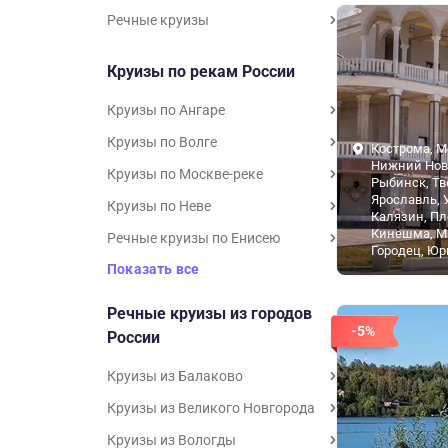
Речные круизы
Круизы по рекам России
Круизы по Ангаре
Круизы по Волге
Кострома, М
Нижний Нов
Круизы по Москве-реке
Рыбинск, Тв
Ярославль, 
Круизы по Неве
Калязин, Пл
Кинешма, М
Речные круизы по Енисею
Городец, Юр
Показать все
Речные круизы из городов
-5%
России
Круизы из Балаково
Круизы из Великого Новгорода
Круизы из Вологды