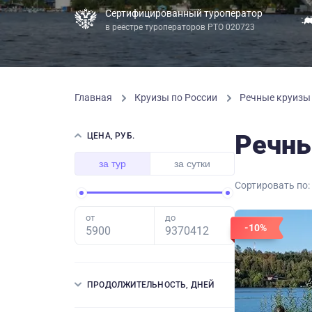
Сертифицированный туроператор
в реестре туроператоров РТО 020723
Главная
Круизы по России
Речные круиз
Речны
ЦЕНА, РУБ.
за тур
за сутки
Сортировать по:
от
до
-10%
ПРОДОЛЖИТЕЛЬНОСТЬ, ДНЕЙ