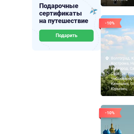
Подарочные
сертификаты
на путешествие
-10%
Подарить
Волгоград, К
Кострома, 
Новгород, С
Саратов, Ул
Чебоксары, 
Кинешма, Го
Юрьевец
-10%