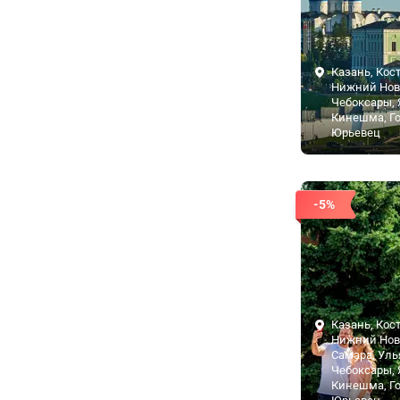
Казань, Кос
Нижний Нов
Чебоксары, 
Кинешма, Го
Юрьевец
-5%
Казань, Кос
Нижний Нов
Самара, Уль
Чебоксары, 
Кинешма, Го