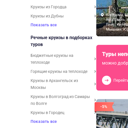
Круизы из Городца
Кострома, М
Круизы из Дубны
Ярославль, 
Плес, Кине
Показать все
Мышкин, Ю
Речные круизы в подборках
туров
Туры неп
Бюджетные круизы на
теплоходе
можно добр
Горящие круизы на теплоходе
Перейт
Круизы в Архангельск из
Москвы
Круизы в Волгоград из Самары
по Волге
-5%
Круизы в Городец
Показать все