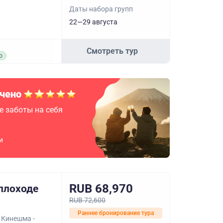
Даты набора групп
22—29 августа
Смотреть тур
о
чено
е заботы на себя
и
RUB 68,970
еплоходе
RUB 72,600
Раннее бронирование тура
 Кинешма -