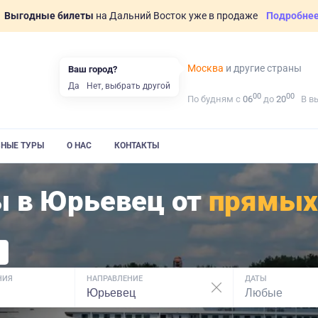
Выгодные билеты
на Дальний Восток уже в продаже
Подробне
Москва
и другие страны
Ваш город?
Да
Нет, выбрать другой
00
00
По будням с
06
до
20
В в
ВНЫЕ ТУРЫ
О НАС
КОНТАКТЫ
ы в Юрьевец от
прямых
НИЯ
НАПРАВЛЕНИЕ
ДАТЫ