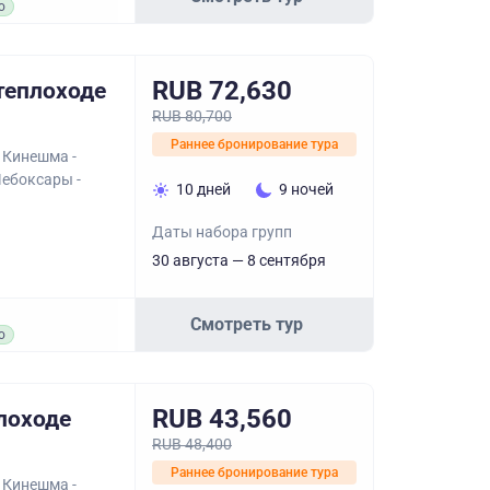
о
RUB 72,630
теплоходе
RUB 80,700
Раннее бронирование тура
 Кинешма -
Чебоксары -
10 дней
9 ночей
Даты набора групп
30 августа — 8 сентября
Смотреть тур
о
RUB 43,560
лоходе
RUB 48,400
Раннее бронирование тура
 Кинешма -