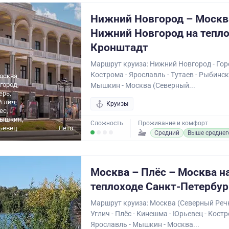
Нижний Новгород – Москв
Нижний Новгород на тепл
Кронштадт
Маршрут круиза: Нижний Новгород - Горо
Кострома - Ярославль - Тутаев - Рыбинск 
осква,
город,
Мышкин - Москва (Северный...
ерь,
Углич,
Круизы
ес,
ышкин,
Сложность
Проживание и комфорт
ьевец
Лето
Средний
Выше среднег
Москва – Плёс – Москва н
теплоходе Санкт-Петербур
Маршрут круиза: Москва (Северный Речн
Углич - Плёс - Кинешма - Юрьевец - Костр
Ярославль - Мышкин - Москва...