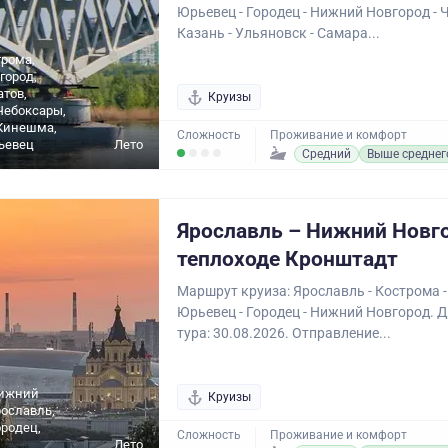
Юрьевец - Городец - Нижний Новгород - 
Казань - Ульяновск - Самара...
трома,
город,
атов,
Круизы
Чебоксары,
 Кинешма,
Сложность
Проживание и комфорт
ьевец
Лето
Средний
Выше среднег
Ярославль – Нижний Новг
теплоходе Кронштадт
Маршрут круиза: Ярославль - Кострома -
Юрьевец - Городец - Нижний Новгород. 
тура: 30.08.2026. Отправление...
Нижний
Круизы
рославль,
родец,
Сложность
Проживание и комфорт
Лето