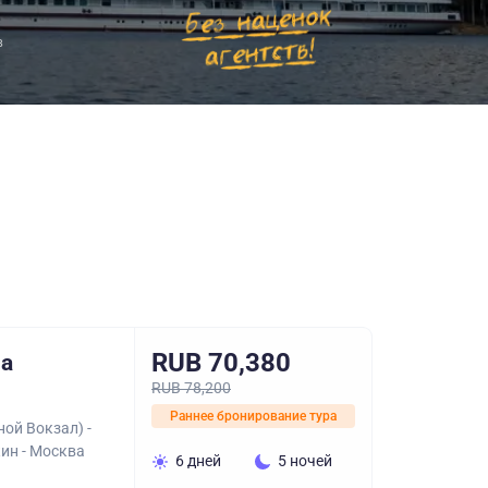
в
RUB 70,380
на
RUB 78,200
Раннее бронирование тура
ой Вокзал) -
кин - Москва
6 дней
5 ночей