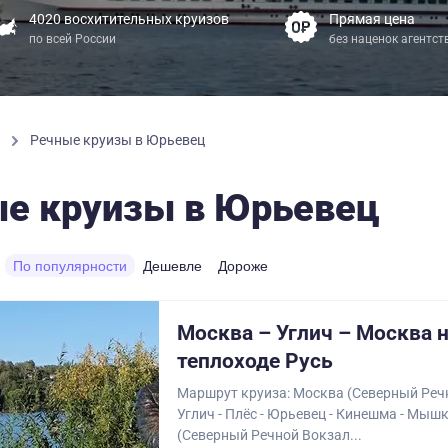
4020 восхитительных круизов
Прямая цена
по всей России
без наценок агентст
ы
Речные круизы в Юрьевец
е круизы в Юрьевец
По популярности
Дешевле
Дороже
Москва – Углич – Москва 
теплоходе Русь
Маршрут круиза: Москва (Северный Речн
Углич - Плёс - Юрьевец - Кинешма - Мыш
(Северный Речной Вокзал...