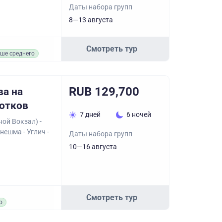
Даты набора групп
8—13 августа
Смотреть тур
ше среднего
RUB 129,700
ва на
ротков
7 дней
6 ночей
ой Вокзал) -
нешма - Углич -
Даты набора групп
10—16 августа
Смотреть тур
о