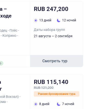
RUB 247,200
а –
оходе
13 дней
12 ночей
Даты набора групп
дец - Плёс -
- Коприно -
21 августа — 2 сентября
Смотреть тур
о
RUB 115,140
а
RUB 121,200
г
Раннее бронирование тура
ой Вокзал) -
ома -
8 дней
7 ночей