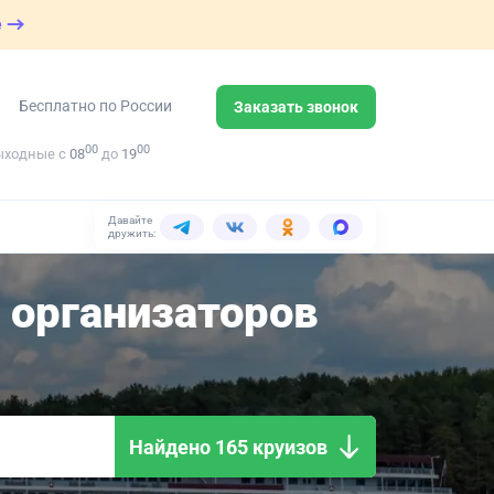
е
Бесплатно по России
Заказать звонок
00
00
ыходные с
08
до
19
Давайте
дружить:
организаторов
Найдено 165 круизов