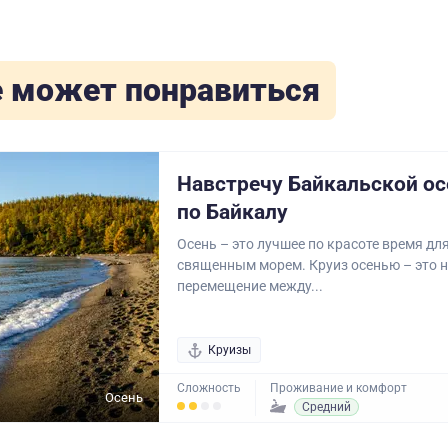
 может понравиться
Навстречу Байкальской ос
по Байкалу
Осень – это лучшее по красоте время дл
священным морем. Круиз осенью – это н
перемещение между...
Круизы
Сложность
Проживание и комфорт
Осень
Средний