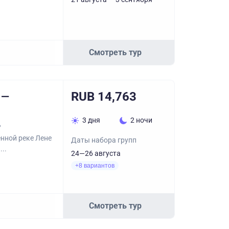
Смотреть тур
RUB 14,763
 —
3 дня
2 ночи
?
енной реке Лене
Даты набора групп
..
24—26 августа
+8 вариантов
Смотреть тур