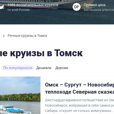
3986 восхитительных круизов
Прямая цена
по всей России
без наценок агентст
ы
Речные круизы в Томск
е круизы в Томск
По популярности
Дешевле
Дороже
Омск – Сургут – Новосиби
теплоходе Северная сказк
Шестнадцатидневное путешествие из Ом
Новосибирск, вобравшее в себя самые р
Сибири, откроет не только жемчужины..