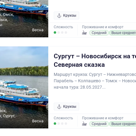
вск,
, Омск,
Круизы
льск,
ы-
Сложность
Проживание и комфорт
Весна
Средний
Выше среднег
Сургут – Новосибирск на 
Северная сказка
Маршрут круиза: Сургут – Нижневартов
Парабель – Колпашево – Томск – Новос
начала тура: 28.05.2027...
Круизы
вск,
 Сургут,
Сложность
Проживание и комфорт
Весна
Средний
Выше среднег