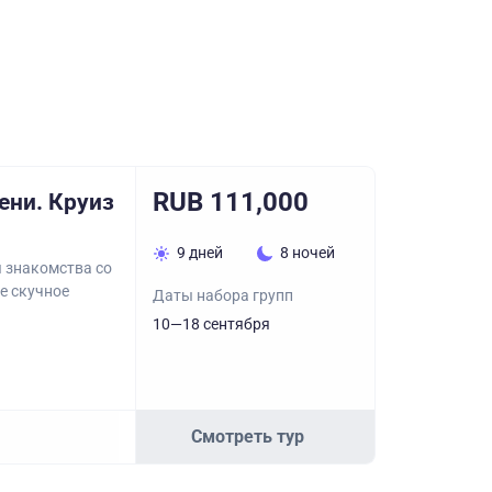
RUB 111,000
ени. Круиз
9 дней
8 ночей
я знакомства со
е скучное
Даты набора групп
10—18 сентября
Смотреть тур