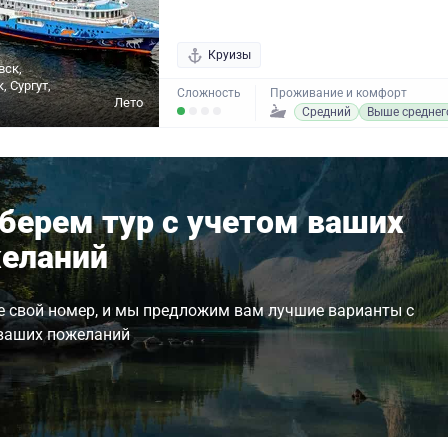
Круизы
вск,
 Сургут,
Сложность
Проживание и комфорт
Лето
Средний
Выше среднег
берем тур с учетом ваших
еланий
е свой номер, и мы предложим вам лучшие варианты с
ваших пожеланий