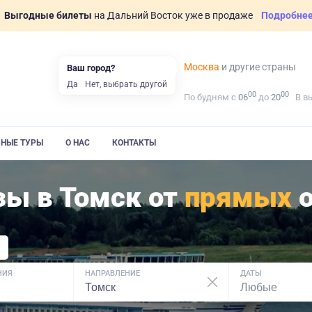
Выгодные билеты
на Дальний Восток уже в продаже
Подробне
Москва
и другие страны
Ваш город?
Да
Нет, выбрать другой
00
00
По будням с
06
до
20
В в
ВНЫЕ ТУРЫ
О НАС
КОНТАКТЫ
зы в Томск от
прямых
о
НИЯ
НАПРАВЛЕНИЕ
ДАТЫ