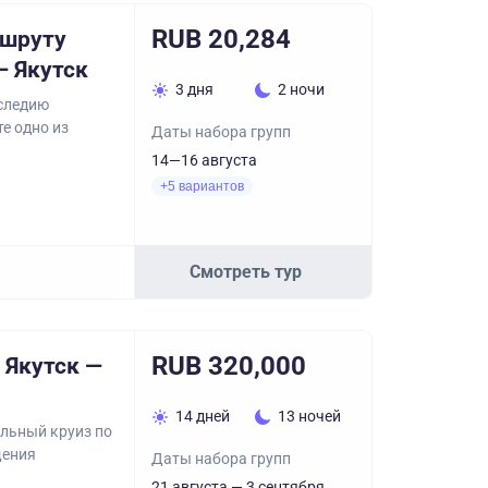
RUB 20,284
ршруту
— Якутск
3 дня
2 ночи
следию
е одно из
Даты набора групп
14—16 августа
+5 вариантов
Смотреть тур
RUB 320,000
 Якутск —
14 дней
13 ночей
ельный круиз по
щения
Даты набора групп
21 августа — 3 сентября