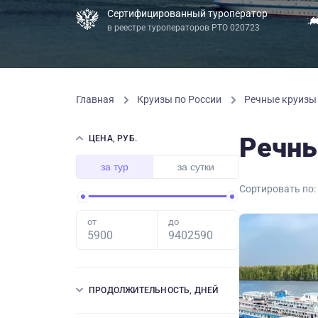
Сертифицированный туроператор
в реестре туроператоров РТО 020723
Главная
Круизы по России
Речные круиз
Речны
ЦЕНА, РУБ.
за тур
за сутки
Сортировать по:
от
до
ПРОДОЛЖИТЕЛЬНОСТЬ, ДНЕЙ