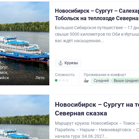
Новосибирск – Сургут – Салеха
Тобольск на теплоходе Северна
Большое Сибирское путешествие – 17 дне
свыше 3000 километров по Оби и Иртышу
вас ждёт насыщенная...
вск,
,
Круизы
ргут,
омск,
Сложность
Проживание и комфорт
ийск
Лето
Средний
Выше среднег
Новосибирск – Сургут на 
Северная сказка
Маршрут круиза: Новосибирск – Томск 
Парабель – Нарым – Нижневартовск – С
начала тура: 04.06.2027...