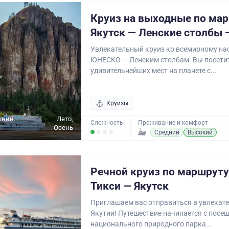
Круиз на выходные по ма
Якутск — Ленские столбы 
Увлекательный круиз ко всемирному на
ЮНЕСКО — Ленским столбам. Вы посетит
удивительнейших мест на планете с...
Круизы
ьний
Лето,
Сложность
Проживание и комфорт
Осень
Средний
Высокий
Речной круиз по маршруту
Тикси — Якутск
Приглашаем вас отправиться в увлекат
Якутии! Путешествие начинается с посе
национального природного парка...