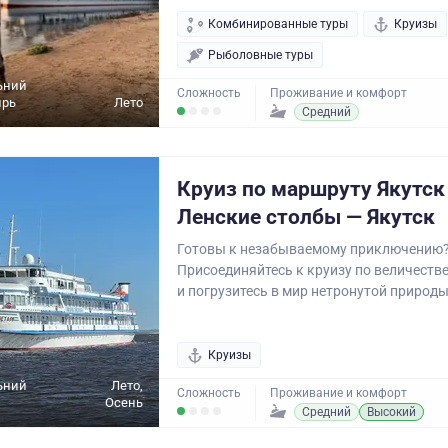
Комбинированные туры
Круизы
Рыболовные туры
ьний
Сложность
Проживание и комфорт
ирь
Лето
Средний
Круиз по маршруту Якутск
Ленские столбы — Якутск
Готовы к незабываемому приключению
Присоединяйтесь к круизу по величеств
и погрузитесь в мир нетронутой природы.
Круизы
ьний
Лето,
Сложность
Проживание и комфорт
Осень
Средний
Высокий