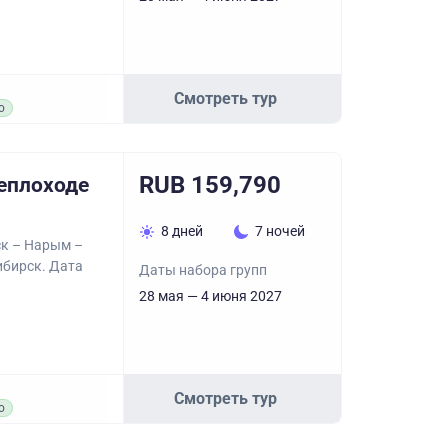
Смотреть тур
о
RUB 159,790
теплоходе
8 дней
7 ночей
ск – Нарым –
ибирск. Дата
Даты набора групп
28 мая — 4 июня 2027
Смотреть тур
о