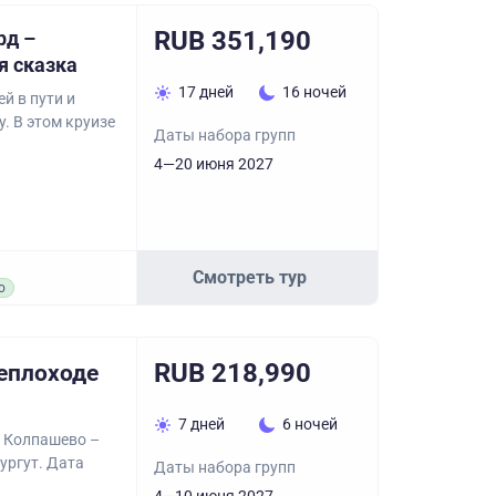
RUB 351,190
рд –
я сказка
17 дней
16 ночей
й в пути и
. В этом круизе
Даты набора групп
4—20 июня 2027
Смотреть тур
о
RUB 218,990
теплоходе
7 дней
6 ночей
– Колпашево –
ургут. Дата
Даты набора групп