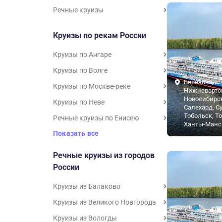
Речные круизы
Круизы по рекам России
Круизы по Ангаре
Круизы по Волге
Берёзово,
Круизы по Москве-реке
Нижневарто
Новосибирск
Круизы по Неве
Салехард, Су
Тобольск, Т
Речные круизы по Енисею
Ханты-Манс
Показать все
Речные круизы из городов
России
Круизы из Балаково
Круизы из Великого Новгорода
Круизы из Вологды