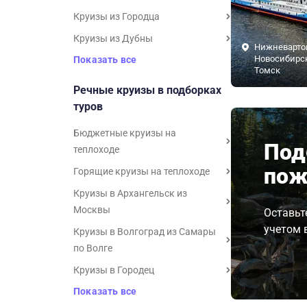
Круизы из Городца
Круизы из Дубны
Нижневарто
Новосибирск,
Показать все
Томск
Речные круизы в подборках
туров
Бюджетные круизы на
Под
теплоходе
пож
Горящие круизы на теплоходе
Круизы в Архангельск из
Москвы
Оставьт
учетом 
Круизы в Волгоград из Самары
по Волге
Круизы в Городец
Показать все