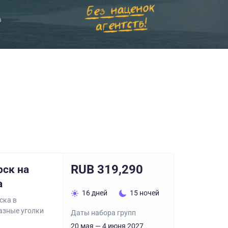
в
RUB 319,290
рск на
а
16 дней
15 ночей
ска в
азные уголки
Даты набора групп
.
20 мая — 4 июня 2027