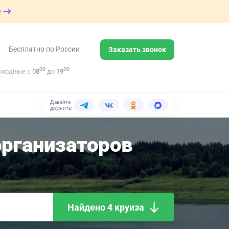
е
Бесплатно по России
Заказать звонок
00
00
ыходные с
08
до
19
Давайте
дружить:
рганизаторов
Найдено 4 круиза