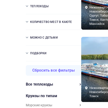
ТЕПЛОХОДЫ
Нижневарто
Новосибирск
Сургут, Тобо
Томск, Хант
КОЛИЧЕСТВО МЕСТ В КАЮТЕ
Мансийск
МОЖНО С ДЕТЬМИ
ПОДБОРКИ
Сбросить все фильтры
Все теплоходы
Нижневарто
Новосибирск,
Круизы по типам
Томск
Морские круизы