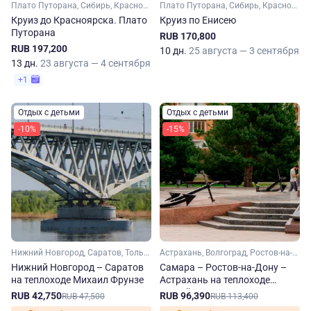
Плато Путорана, Сибирь, Красноярский край, Таймыр
Плато Путорана, Сибирь, Красноярский край, Таймыр
Круиз до Красноярска. Плато
Круиз по Енисею
Путорана
RUB 170,800
RUB 197,200
10 дн.
25 августа — 3 сентября
13 дн.
23 августа — 4 сентября
+1
Отдых с детьми
Отдых с детьми
-10%
-15%
Нижний Новгород, Саратов, Тольятти, Свияжск
Астрахань, Волгоград, Ростов-на-Дону, Самара, Саратов
Нижний Новгород – Саратов
Самара – Ростов-на-Дону –
на теплоходе Михаил Фрунзе
Астрахань на теплоходе
Сергей Кучкин
RUB 42,750
RUB 96,390
RUB 47,500
RUB 113,400