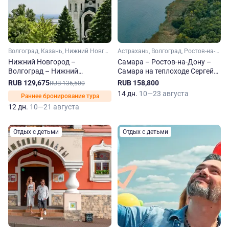
Волгоград, Казань, Нижний Новгород, Самара, Саратов, Чебоксары, Тольятти, Свияжск
Астрахань, Волгоград, Ростов-на-Дону, Самара, Саратов
Нижний Новгород –
Самара – Ростов-на-Дону –
Волгоград – Нижний
Самара на теплоходе Сергей
Новгород на теплоходе
Кучкин
RUB 129,675
RUB 158,800
RUB 136,500
Михаил Фрунзе
14 дн.
10—23 августа
Раннее бронирование тура
12 дн.
10—21 августа
Отдых с детьми
Отдых с детьми