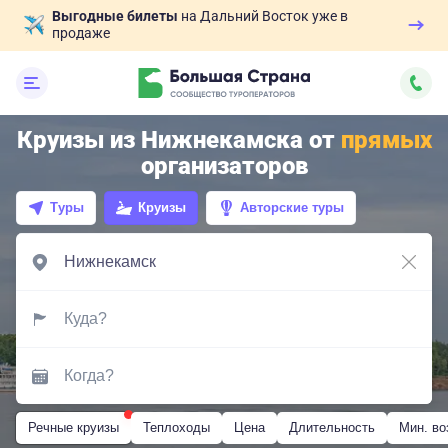
Выгодные билеты
на Дальний Восток уже в
продаже
Круизы из Нижнекамска от
прямых
организаторов
Туры
Круизы
Авторские туры
Речные круизы
Теплоходы
Цена
Длительность
Мин. во