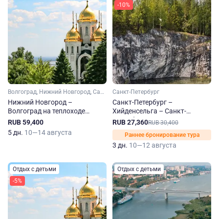
-10%
Волгоград, Нижний Новгород, Саратов, Тольятти, Свияжск
Санкт-Петербург
Нижний Новгород –
Санкт-Петербург –
Волгоград на теплоходе
Хийденсельга – Санкт-
Михаил Фрунзе
Петербург на теплоходе
RUB 59,400
RUB 27,360
RUB 30,400
Георгий Чичерин
5 дн.
10—14 августа
Раннее бронирование тура
3 дн.
10—12 августа
Отдых с детьми
Отдых с детьми
-5%