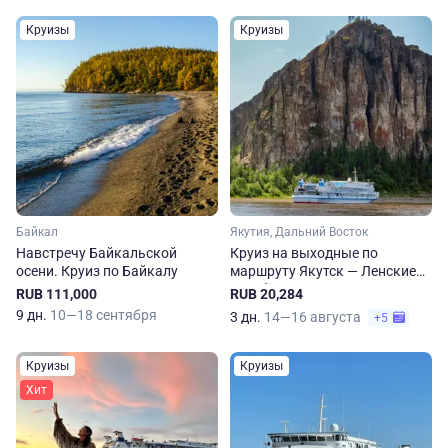
Круизы
Круизы
Байкал
Якутия, Дальний Восток
Навстречу Байкальской
Круиз на выходные по
осени. Круиз по Байкалу
маршруту Якутск — Ленские
столбы — Якутск
RUB 111,000
RUB 20,284
9 дн.
10—18 сентября
3 дн.
14—16 августа
+5
Круизы
Круизы
Хит