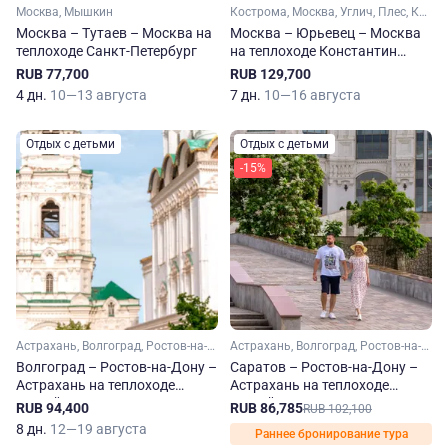
Москва, Мышкин
Кострома, Москва, Углич, Плес, Кинешма, Мышкин, Юрьевец
Москва – Тутаев – Москва на
Москва – Юрьевец – Москва
теплоходе Санкт-Петербург
на теплоходе Константин
Коротков
RUB 77,700
RUB 129,700
4 дн.
10—13 августа
7 дн.
10—16 августа
Отдых с детьми
Отдых с детьми
-15%
Астрахань, Волгоград, Ростов-на-Дону
Астрахань, Волгоград, Ростов-на-Дону, Саратов
Волгоград – Ростов-на-Дону –
Саратов – Ростов-на-Дону –
Астрахань на теплоходе
Астрахань на теплоходе
Сергей Кучкин
Сергей Кучкин
RUB 94,400
RUB 86,785
RUB 102,100
8 дн.
12—19 августа
Раннее бронирование тура