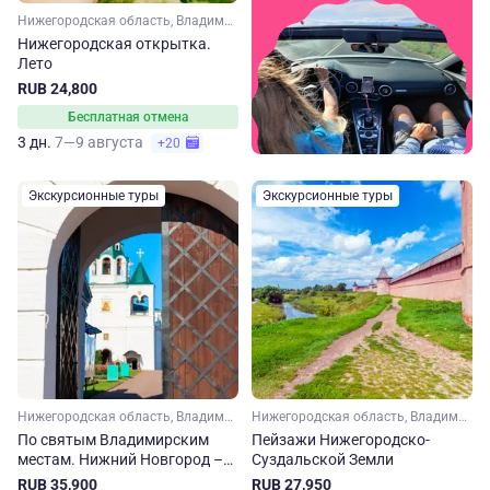
Нижегородская область, Владимирская область
Нижегородская открытка.
Лето
RUB 24,800
Бесплатная отмена
3 дн.
7—9 августа
+20
Экскурсионные туры
Экскурсионные туры
Нижегородская область, Владимирская область, Золотое кольцо, Малое Золотое кольцо
Нижегородская область, Владимирская область, Золотое кольцо, Малое Золотое кольцо
По святым Владимирским
Пейзажи Нижегородско-
местам. Нижний Новгород –
Суздальской Земли
Владимир – Муром
RUB 35,900
RUB 27,950