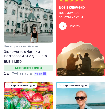
Всё включено
возьмем все
заботы на себя
Перейти
Нижегородская область
Знакомство с Нижним
Новгородом за 2 дня. Лето-
осень
RUB 11,550
Бесплатная отмена
2 дн.
7—8 августа
+145
Экскурсионные туры
Экскурсионные туры