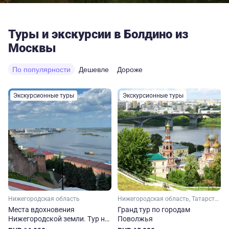
Туры и экскурсии в Болдино из
Москвы
По популярности
Дешевле
Дороже
Экскурсионные туры
Экскурсионные туры
Нижегородская область
Нижегородская область, Татарстан, Марий Эл, Чувашия
Места вдохновения
Гранд тур по городам
Нижегородской земли. Тур на
Поволжья
выходные из Москвы