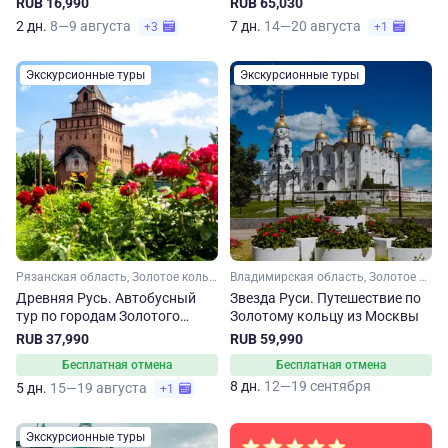
RUB 16,990
RUB 65,030
2 дн.
8—9 августа
7 дн.
14—20 августа
+3
+1
Экскурсионные туры
Экскурсионные туры
Рязанская область, Золотое кольцо, Владимирская область, Нижегородская область, Малое Золотое кольцо, Московская область
Владимирская область, Золотое кольцо, Рязанская область, Нижегородская область, Костромская область, Ярославская область, Малое Золотое кольцо, Московская область, Ивановская область
Древняя Русь. Автобусный
Звезда Руси. Путешествие по
тур по городам Золотого
Золотому кольцу из Москвы
кольца
RUB 37,990
RUB 59,990
Бесплатная отмена
Бесплатная отмена
8 дн.
12—19 сентября
5 дн.
15—19 августа
+1
Экскурсионные туры