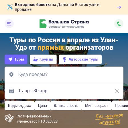
Выгодные билеты
на Дальний Восток уже в
продаже
Туры по России в апреле из Улан-
Удэ от
прямых
организаторов
Туры
Круизы
Авторские туры
Виды отдыха
Цена
Длительность
Мин. возраст
Прожив
Сертифицированный
туроператор РТО 020723