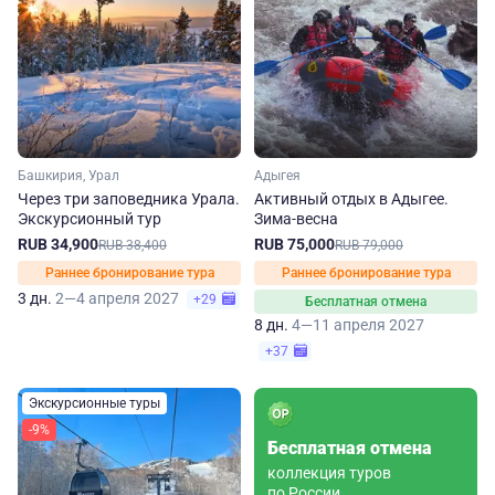
Башкирия, Урал
Адыгея
Через три заповедника Урала.
Активный отдых в Адыгее.
Экскурсионный тур
Зима-весна
RUB 34,900
RUB 75,000
RUB 38,400
RUB 79,000
Раннее бронирование тура
Раннее бронирование тура
3 дн.
2—4 апреля 2027
+29
Бесплатная отмена
8 дн.
4—11 апреля 2027
+37
Экскурсионные туры
-9%
Бесплатная отмена
коллекция туров
по России