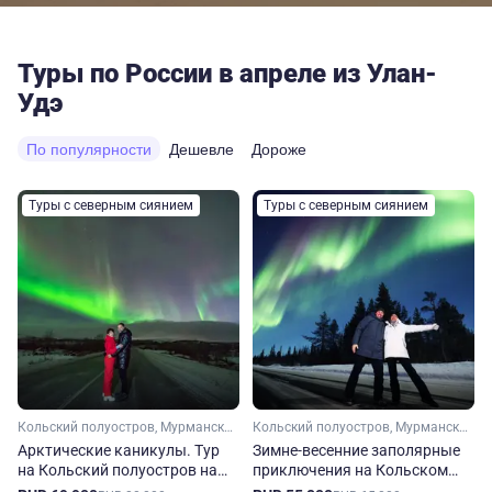
Туры по России в апреле из Улан-
Удэ
По популярности
Дешевле
Дороже
Туры с северным сиянием
Туры с северным сиянием
Кольский полуостров, Мурманская область, Арктика
Кольский полуостров, Мурманская область, Арктика
Арктические каникулы. Тур
Зимне-весенние заполярные
на Кольский полуостров на
приключения на Кольском
зиму-весну
полуострове