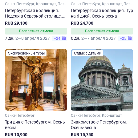
Санкт-Петербург, Кронштадт, Петергоф
Санкт-Петербург, Кронштадт, Петергоф
Петербургская коллекция.
Петербургская коллекция. Тур
Неделя в Северной столице.
на 6 дней. Осень-весна
Осень-весна
RUB 29,100
RUB 24,700
Бесплатная отмена
Бесплатная отмена
7 дн.
2—8 апреля 2027
6 дн.
2—7 апреля 2027
+24
+25
Экскурсионные туры
Отдых с детьми
Санкт-Петербург
Санкт-Петербург, Кронштадт
Три дня с Петербургом. Осень-
Знакомство с Петербургом.
весна
Осень-весна
RUB 10,900
RUB 15,750