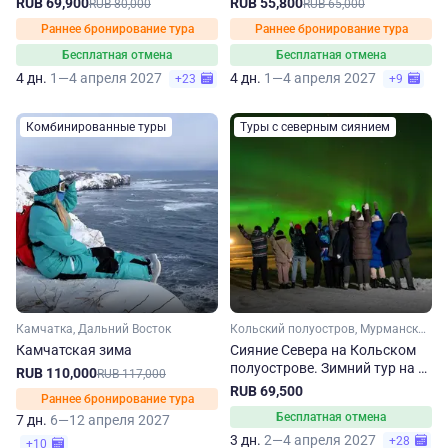
RUB 69,900
RUB 55,800
RUB 80,000
RUB 65,000
Раннее бронирование тура
Раннее бронирование тура
Бесплатная отмена
Бесплатная отмена
4 дн.
1—4 апреля 2027
4 дн.
1—4 апреля 2027
+23
+9
Комбинированные туры
Туры с северным сиянием
Камчатка, Дальний Восток
Кольский полуостров, Мурманская область, Арктика
Камчатская зима
Сияние Севера на Кольском
полуострове. Зимний тур на 3
RUB 110,000
RUB 117,000
дня
RUB 69,500
Раннее бронирование тура
Бесплатная отмена
7 дн.
6—12 апреля 2027
3 дн.
2—4 апреля 2027
+28
+10