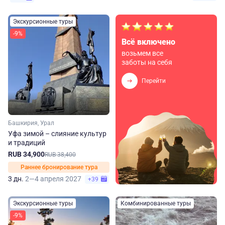
Экскурсионные туры
-9%
Всё включено
возьмем все
заботы на себя
Перейти
Башкирия, Урал
Уфа зимой – слияние культур
и традиций
RUB 34,900
RUB 38,400
Раннее бронирование тура
3 дн.
2—4 апреля 2027
+39
Экскурсионные туры
Комбинированные туры
-9%