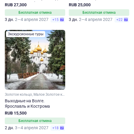
Ивановскую область
RUB 27,300
RUB 25,000
Бесплатная отмена
Бесплатная отмена
3 дн.
2—4 апреля 2027
3 дн.
2—4 апреля 2027
+15
+22
Экскурсионные туры
Золотое кольцо, Малое Золотое кольцо, Ярославская область, Костромская область
Выходные на Волге.
Ярославль и Кострома
RUB 15,500
Бесплатная отмена
2 дн.
3—4 апреля 2027
+18