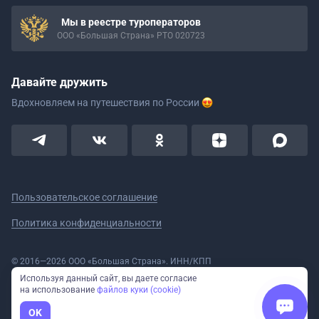
Мы в реестре туроператоров
ООО «Большая Страна» РТО 020723
Давайте дружить
Вдохновляем на путешествия
по России
Пользовательское соглашение
Политика конфиденциальности
© 2016—2026 ООО «Большая Страна». ИНН/КПП
5908078160/590801001 ОГРН 1185958020533
Используя данный сайт, вы даете согласие
Номер в реестре Роскомнадзора № 59-18-006319 (Приказ № 321 от
на использование
файлов куки (cookie)
11.10.2018)
Полное или частичное копирование изображений и текстов возможно
OK
только с указанием активной ссылки на сайт Большая Страна.