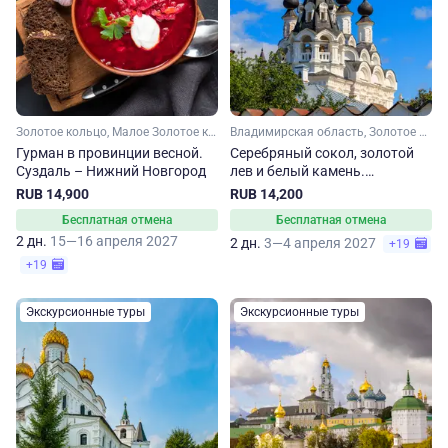
Золотое кольцо, Малое Золотое кольцо, Владимирская область, Нижегородская область
Владимирская область, Золотое кольцо, Малое Золотое кольцо
Гурман в провинции весной.
Серебряный сокол, золотой
Суздаль – Нижний Новгород
лев и белый камень.
Владимир – Суздаль – Муром
RUB 14,900
RUB 14,200
Бесплатная отмена
Бесплатная отмена
2 дн.
15—16 апреля 2027
2 дн.
3—4 апреля 2027
+19
+19
Экскурсионные туры
Экскурсионные туры