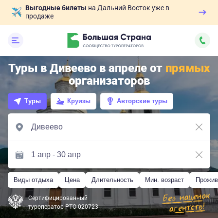
Выгодные билеты
на Дальний Восток уже в
продаже
Туры в Дивеево в апреле от
прямых
организаторов
Туры
Круизы
Авторские туры
Виды отдыха
Цена
Длительность
Мин. возраст
Прожив
Сертифицированный
туроператор РТО 020723