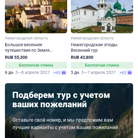
Нижегородская область
Нижегородская область
Большое весеннее
Нижегородские этюды.
путешествие по Земле
Весенний тур
Нижегородской
RUB 55,300
RUB 43,800
Бесплатная отмена
Бесплатная отмена
6 дн.
3—8 апреля 2027
5 дн.
3—7 апреля 2027
+65
+62
Подберем тур с учетом
ваших пожеланий
Оставьте свой номер, и мы предложим вам
лучшие варианты с учетом ваших пожеланий