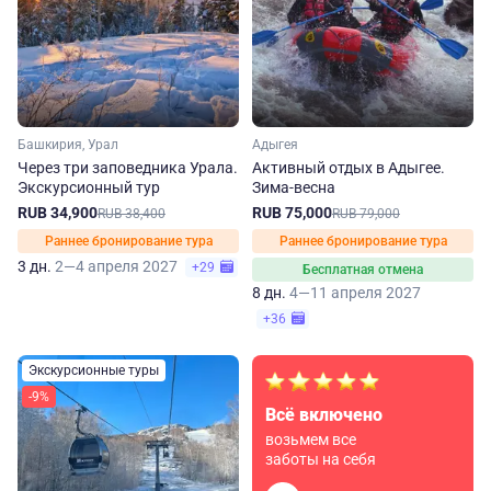
Башкирия, Урал
Адыгея
Через три заповедника Урала.
Активный отдых в Адыгее.
Экскурсионный тур
Зима-весна
RUB 34,900
RUB 75,000
RUB 38,400
RUB 79,000
Раннее бронирование тура
Раннее бронирование тура
3 дн.
2—4 апреля 2027
+29
Бесплатная отмена
8 дн.
4—11 апреля 2027
+36
Экскурсионные туры
-9%
Всё включено
возьмем все
заботы на себя