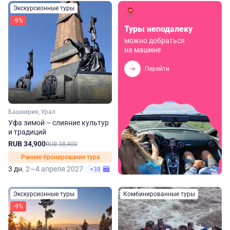
Экскурсионные туры
-9%
Туры неподалеку
можно добраться
на машине
Перейти
Башкирия, Урал
Уфа зимой – слияние культур
и традиций
RUB 34,900
RUB 38,400
Раннее бронирование тура
3 дн.
2—4 апреля 2027
+38
Экскурсионные туры
Комбинированные туры
-9%