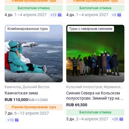
Раннее бронирование тура
Раннее бронирование тура
Бесплатная отмена
Бесплатная отмена
4 дн.
1—4 апреля 2027
4 дн.
1—4 апреля 2027
+23
+9
Комбинированные туры
Туры с северным сиянием
Камчатка, Дальний Восток
Кольский полуостров, Мурманская область, Арктика
Камчатская зима
Сияние Севера на Кольском
полуострове. Зимний тур на 3
RUB 110,000
RUB 117,000
дня
RUB 69,500
Раннее бронирование тура
Бесплатная отмена
7 дн.
6—12 апреля 2027
3 дн.
2—4 апреля 2027
+28
+10