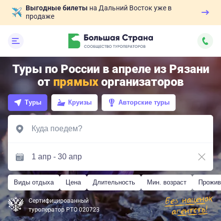
Выгодные билеты
на Дальний Восток уже в
продаже
Туры по России в апреле из Рязани
от
прямых
организаторов
Туры
Круизы
Авторские туры
Виды отдыха
Цена
Длительность
Мин. возраст
Прожив
Сертифицированный
туроператор РТО 020723