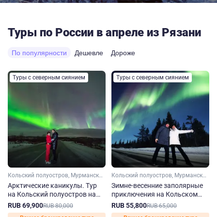
Туры по России в апреле из Рязани
По популярности
Дешевле
Дороже
Туры с северным сиянием
Туры с северным сиянием
Кольский полуостров, Мурманская область, Арктика
Кольский полуостров, Мурманская область, Арктика
Арктические каникулы. Тур
Зимне-весенние заполярные
на Кольский полуостров на
приключения на Кольском
зиму-весну
полуострове
RUB 69,900
RUB 55,800
RUB 80,000
RUB 65,000