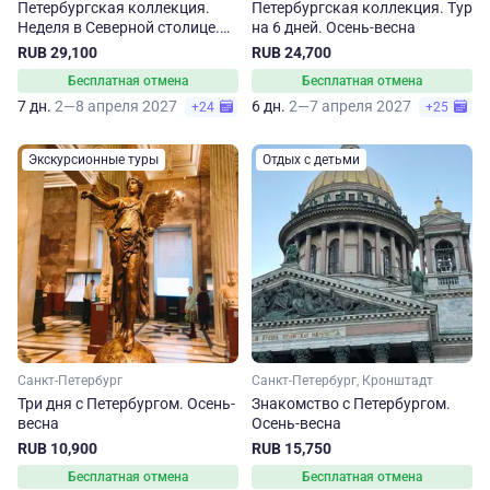
Петербургская коллекция.
Петербургская коллекция. Тур
Неделя в Северной столице.
на 6 дней. Осень-весна
Осень-весна
RUB 29,100
RUB 24,700
Бесплатная отмена
Бесплатная отмена
7 дн.
2—8 апреля 2027
6 дн.
2—7 апреля 2027
+24
+25
Экскурсионные туры
Отдых с детьми
Санкт-Петербург
Санкт-Петербург, Кронштадт
Три дня с Петербургом. Осень-
Знакомство с Петербургом.
весна
Осень-весна
RUB 10,900
RUB 15,750
Бесплатная отмена
Бесплатная отмена