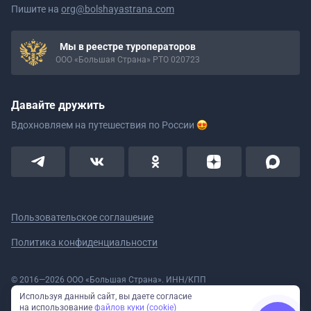
Пишите на
org@bolshayastrana.com
Мы в реестре туроператоров
ООО «Большая Страна» РТО 020723
Давайте дружить
Вдохновляем на путешествия
по России
Пользовательское соглашение
Политика конфиденциальности
© 2016—2026 ООО «Большая Страна». ИНН/КПП
5908078160/590801001 ОГРН 1185958020533
Используя данный сайт, вы даете согласие
Номер в реестре Роскомнадзора № 59-18-006319 (Приказ № 321 от
на использование
файлов куки (cookie)