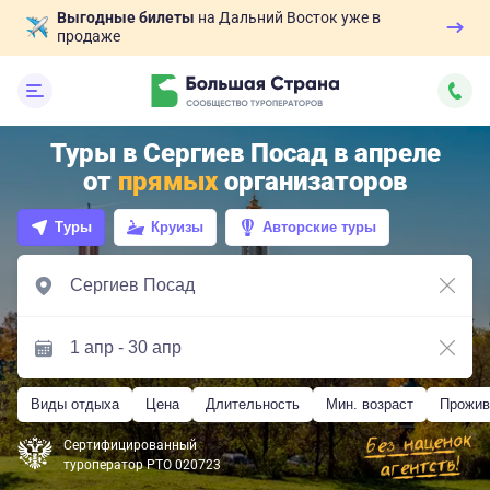
Выгодные билеты
на Дальний Восток уже в
продаже
Туры в Сергиев Посад в апреле
от
прямых
организаторов
Туры
Круизы
Авторские туры
Виды отдыха
Цена
Длительность
Мин. возраст
Прожив
Сертифицированный
туроператор РТО 020723