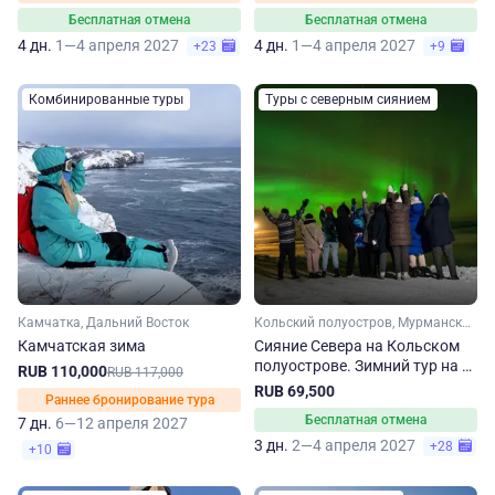
Бесплатная отмена
Бесплатная отмена
4 дн.
1—4 апреля 2027
4 дн.
1—4 апреля 2027
+23
+9
Комбинированные туры
Туры с северным сиянием
Камчатка, Дальний Восток
Кольский полуостров, Мурманская область, Арктика
Камчатская зима
Сияние Севера на Кольском
полуострове. Зимний тур на 3
RUB 110,000
RUB 117,000
дня
RUB 69,500
Раннее бронирование тура
Бесплатная отмена
7 дн.
6—12 апреля 2027
3 дн.
2—4 апреля 2027
+28
+10