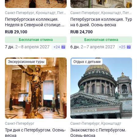
Санкт-Петербург, Кронштадт, Петергоф
Санкт-Петербург, Кронштадт, Петергоф
Петербургская коллекция.
Петербургская коллекция. Тур
Неделя в Северной столице.
на 6 дней. Осень-весна
Осень-весна
RUB 29,100
RUB 24,700
Бесплатная отмена
Бесплатная отмена
7 дн.
2—8 апреля 2027
6 дн.
2—7 апреля 2027
+24
+25
Экскурсионные туры
Отдых с детьми
Санкт-Петербург
Санкт-Петербург, Кронштадт
Три дня с Петербургом. Осень-
Знакомство с Петербургом.
весна
Осень-весна