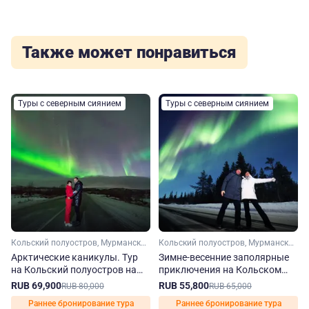
Также может понравиться
Туры с северным сиянием
Туры с северным сиянием
Кольский полуостров, Мурманская область, Арктика
Кольский полуостров, Мурманская область, Арктика
Арктические каникулы. Тур
Зимне-весенние заполярные
на Кольский полуостров на
приключения на Кольском
зиму-весну
полуострове
RUB 69,900
RUB 55,800
RUB 80,000
RUB 65,000
Раннее бронирование тура
Раннее бронирование тура