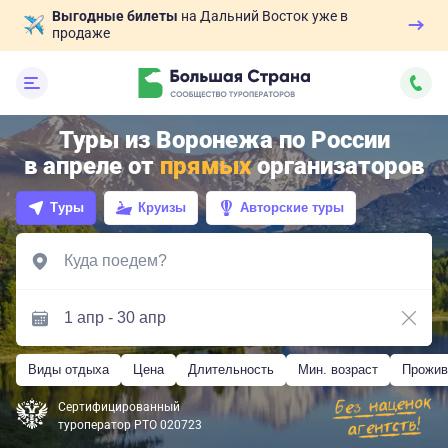
Выгодные билеты
на Дальний Восток уже в
продаже
Туры из Воронежа по России
в апреле от
прямых
организаторов
Туры
Круизы
Авторские туры
Виды отдыха
Цена
Длительность
Мин. возраст
Прожив
Сертифицированный
туроператор РТО 020723