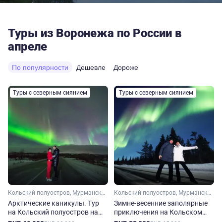
Туры из Воронежа по России в
апреле
По популярности
Дешевле
Дороже
Туры с северным сиянием
Туры с северным сиянием
Кольский полуостров, Мурманская область, Арктика
Кольский полуостров, Мурманская область, Арктика
Арктические каникулы. Тур
Зимне-весенние заполярные
на Кольский полуостров на
приключения на Кольском
зиму-весну
полуострове