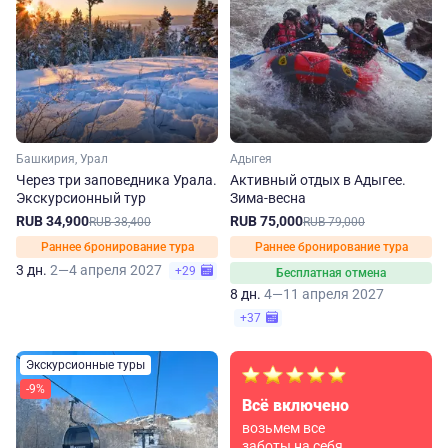
Башкирия, Урал
Адыгея
Через три заповедника Урала.
Активный отдых в Адыгее.
Экскурсионный тур
Зима-весна
RUB 34,900
RUB 75,000
RUB 38,400
RUB 79,000
Раннее бронирование тура
Раннее бронирование тура
3 дн.
2—4 апреля 2027
+29
Бесплатная отмена
8 дн.
4—11 апреля 2027
+37
Экскурсионные туры
-9%
Всё включено
возьмем все
заботы на себя