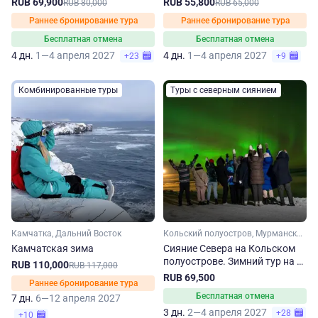
RUB 69,900
RUB 55,800
RUB 80,000
RUB 65,000
Раннее бронирование тура
Раннее бронирование тура
Бесплатная отмена
Бесплатная отмена
4 дн.
1—4 апреля 2027
4 дн.
1—4 апреля 2027
+23
+9
Комбинированные туры
Туры с северным сиянием
Камчатка, Дальний Восток
Кольский полуостров, Мурманская область, Арктика
Камчатская зима
Сияние Севера на Кольском
полуострове. Зимний тур на 3
RUB 110,000
RUB 117,000
дня
RUB 69,500
Раннее бронирование тура
Бесплатная отмена
7 дн.
6—12 апреля 2027
3 дн.
2—4 апреля 2027
+28
+10