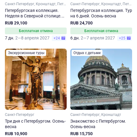
Санкт-Петербург, Кронштадт, Петергоф
Санкт-Петербург, Кронштадт, Петергоф
Петербургская коллекция.
Петербургская коллекция. Тур
Неделя в Северной столице.
на 6 дней. Осень-весна
Осень-весна
RUB 29,100
RUB 24,700
Бесплатная отмена
Бесплатная отмена
7 дн.
2—8 апреля 2027
6 дн.
2—7 апреля 2027
+24
+25
Экскурсионные туры
Отдых с детьми
Санкт-Петербург
Санкт-Петербург, Кронштадт
Три дня с Петербургом. Осень-
Знакомство с Петербургом.
весна
Осень-весна
RUB 10,900
RUB 15,750