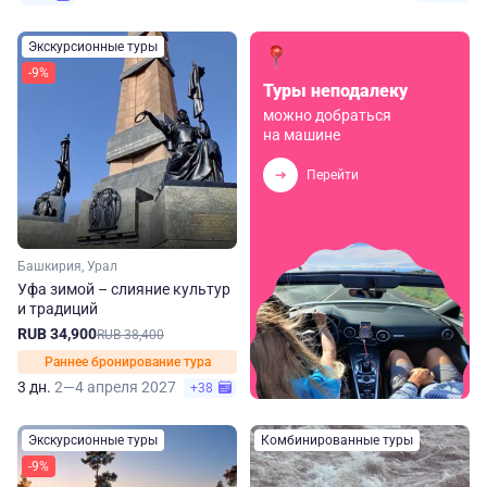
Экскурсионные туры
-9%
Туры неподалеку
можно добраться
на машине
Перейти
Башкирия, Урал
Уфа зимой – слияние культур
и традиций
RUB 34,900
RUB 38,400
Раннее бронирование тура
3 дн.
2—4 апреля 2027
+38
Экскурсионные туры
Комбинированные туры
-9%