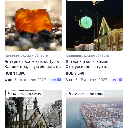
Калининградская область
Калининградская область
Янтарный вояж зимой. Тур в
Янтарный вояж зимой.
Калининградскую область на
Экскурсионный тур в
4 дня
Калининградскую область на
RUB 11,890
RUB 9,540
3 дня
4 дн.
3—6 апреля 2027
3 дн.
3—5 апреля 2027
+59
+60
Экскурсионные туры
Экскурсионные туры