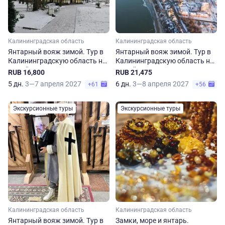
Калининградская область
Калининградская область
Янтарный вояж зимой. Тур в
Янтарный вояж зимой. Тур в
Калининградскую область на
Калининградскую область на
5 дней
6 дней
RUB 16,800
RUB 21,475
5 дн.
3—7 апреля 2027
6 дн.
3—8 апреля 2027
+61
+56
Экскурсионные туры
Экскурсионные туры
Калининградская область
Калининградская область
Янтарный вояж зимой. Тур в
Замки, море и янтарь.