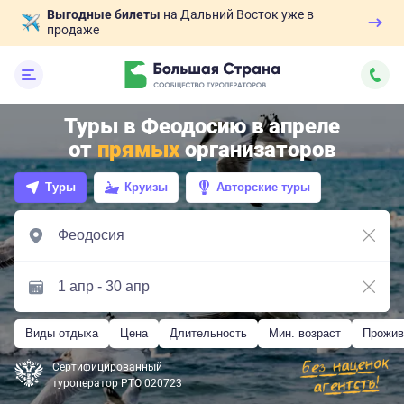
Выгодные билеты
на Дальний Восток уже в
продаже
Туры в Феодосию в апреле
от
прямых
организаторов
Туры
Круизы
Авторские туры
Виды отдыха
Цена
Длительность
Мин. возраст
Прожив
Сертифицированный
туроператор РТО 020723