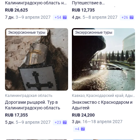
Калининградскую область на
Путешествие в
7 дней
Калининградскую область
RUB 26,625
RUB 12,735
7 дн.
3—9 апреля 2027
4 дн.
5—8 апреля 2027
+54
+26
Экскурсионные туры
Экскурсионные туры
Калининградская область
Кавказ, Краснодарский край, Адыгея
Дорогами рыцарей. Тур в
Знакомство с Краснодаром и
Калининградскую область
Адыгеей
RUB 17,355
RUB 24,200
3 дн.
16—18 апреля 2027
5 дн.
5—9 апреля 2027
+23
+4