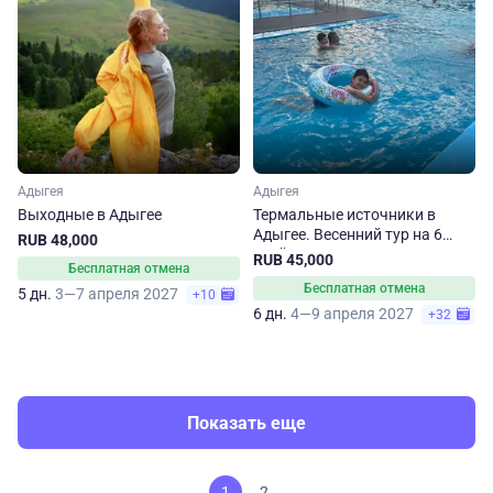
Адыгея
Адыгея
Выходные в Адыгее
Термальные источники в
Адыгее. Весенний тур на 6
RUB 48,000
дней
RUB 45,000
Бесплатная отмена
Бесплатная отмена
5 дн.
3—7 апреля 2027
+10
6 дн.
4—9 апреля 2027
+32
Показать еще
1
2