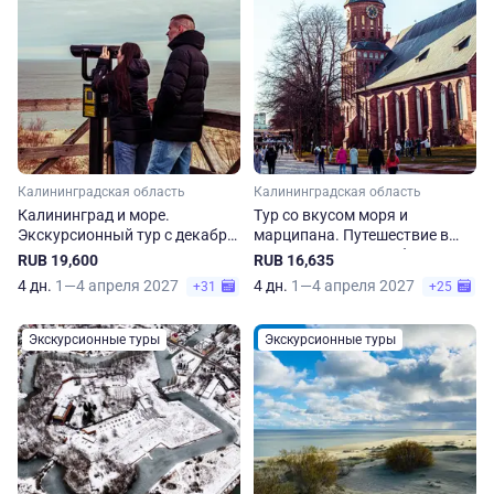
Калининградская область
Калининградская область
Калининград и море.
Тур со вкусом моря и
Экскурсионный тур с декабря
марципана. Путешествие в
по апрель
Калининградскую область
RUB 19,600
RUB 16,635
4 дн.
1—4 апреля 2027
4 дн.
1—4 апреля 2027
+31
+25
Экскурсионные туры
Экскурсионные туры