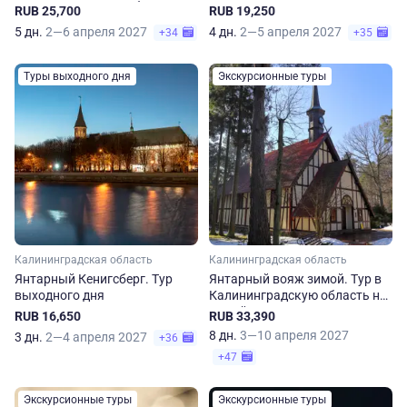
Калининградскую область
RUB 25,700
RUB 19,250
5 дн.
2—6 апреля 2027
4 дн.
2—5 апреля 2027
+34
+35
Туры выходного дня
Экскурсионные туры
Калининградская область
Калининградская область
Янтарный Кенигсберг. Тур
Янтарный вояж зимой. Тур в
выходного дня
Калининградскую область на
8 дней
RUB 16,650
RUB 33,390
8 дн.
3—10 апреля 2027
3 дн.
2—4 апреля 2027
+36
+47
Экскурсионные туры
Экскурсионные туры